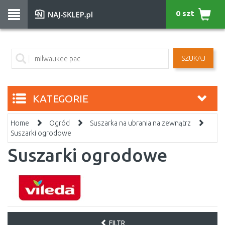
0 szt
SZUKAJ
KATEGORIE
Home
Ogród
Suszarka na ubrania na zewnątrz
Suszarki ogrodowe
Suszarki ogrodowe
FILTR