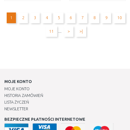
DO KOSZYKA
DO KOSZYKA
Do porównania
Do porównania
1
2
3
4
5
6
7
8
9
10
11
....
>
>|
MOJE KONTO
MOJE KONTO
HISTORIA ZAMÓWIEŃ
LISTA ŻYCZEŃ
NEWSLETTER
BEZPIECZNE PŁATNOŚCI INTERNETOWE