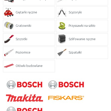
Giętarki ręczne
Scyzoryki
Gratowniki
Przyssawki na szkło
Szczotki
Szlifowanie ręczne
Poziomice
SzpatułkI
Ołówki budowlane