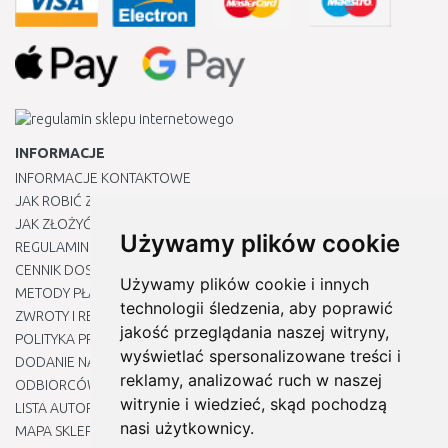
INFORMACJE
INFORMACJE KONTAKTOWE
JAK ROBIĆ ZAKUPY ?
JAK ZŁOŻYĆ REKLAMACJĘ
Używamy plików cookie
REGULAMIN
CENNIK DOSTAWY
Używamy plików cookie i innych
METODY PŁATNOŚCI
technologii śledzenia, aby poprawić
ZWROTY I REKLAMACJE PRODUKTÓW
jakość przeglądania naszej witryny,
POLITYKA PRYWATNOŚCI
wyświetlać spersonalizowane treści i
DODANIE NASZYCH ADRESÓW E-MAIL DO LISTY ZAUFANYCH
reklamy, analizować ruch w naszej
ODBIORCÓW
witrynie i wiedzieć, skąd pochodzą
LISTA AUTORYZOWANYCH CENTRÓW SERWISOWYCH
nasi użytkownicy.
MAPA SKLEPU