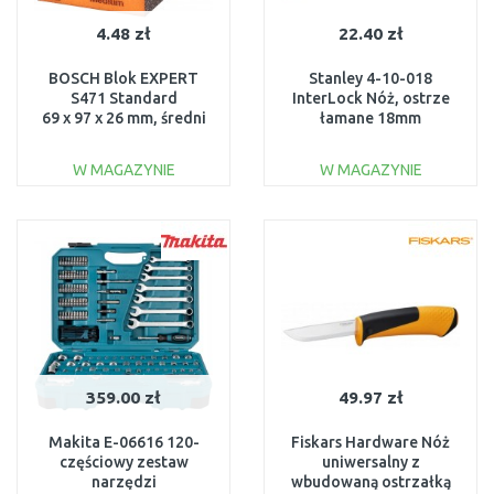
4.48 zł
22.40 zł
BOSCH Blok EXPERT
Stanley 4-10-018
S471 Standard
InterLock Nóż, ostrze
69 x 97 x 26 mm, średni
łamane 18mm
2608901169
W MAGAZYNIE
W MAGAZYNIE
DO KOSZYKA
DO KOSZYKA
Do porównania
Do porównania
359.00 zł
49.97 zł
Makita E-06616 120-
Fiskars Hardware Nóż
częściowy zestaw
uniwersalny z
narzędzi
wbudowaną ostrzałką