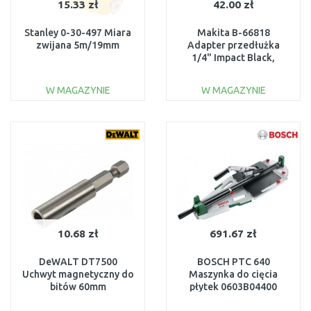
15.33 zł
42.00 zł
Stanley 0-30-497 Miara
Makita B-66818
zwijana 5m/19mm
Adapter przedłużka
1/4" Impact Black,
80mm
W MAGAZYNIE
W MAGAZYNIE
DO KOSZYKA
DO KOSZYKA
Do porównania
Do porównania
10.68 zł
691.67 zł
DeWALT DT7500
BOSCH PTC 640
Uchwyt magnetyczny do
Maszynka do cięcia
bitów 60mm
płytek 0603B04400
(1/4"/60mm)