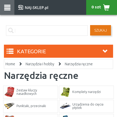
0 szt
SZUKAJ
KATEGORIE
Home
Narzędzia i hobby
Narzędzia ręczne
Narzędzia ręczne
Zestaw kluczy
Komplety narzędzi
nasadkowych
Urządzenia do cięcia
Punktaki, przecinaki
płytek