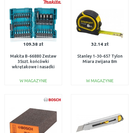
Do porównania
Do porównania
109.38 zł
32.14 zł
Makita B-66880 Zestaw
Stanley 1-30-657 Tylon
35szt. końcówki
Miara zwijana 8m
wkrętakowe i nasadki
W MAGAZYNIE
W MAGAZYNIE
DO KOSZYKA
DO KOSZYKA
Do porównania
Do porównania