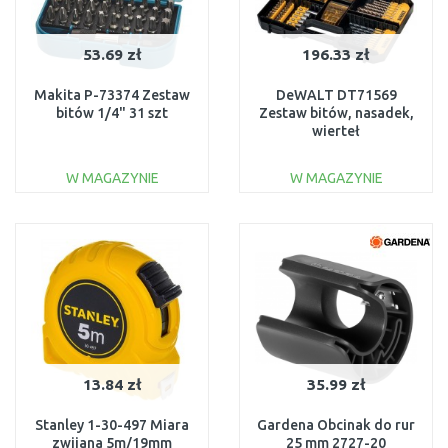
53.69 zł
196.33 zł
Makita P-73374 Zestaw
DeWALT DT71569
bitów 1/4" 31 szt
Zestaw bitów, nasadek,
wierteł
W MAGAZYNIE
W MAGAZYNIE
DO KOSZYKA
DO KOSZYKA
Do porównania
Do porównania
13.84 zł
35.99 zł
Stanley 1-30-497 Miara
Gardena Obcinak do rur
zwijana 5m/19mm
25 mm 2727-20