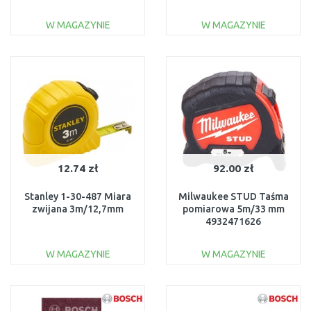
21cm 1023618
W MAGAZYNIE
W MAGAZYNIE
DO KOSZYKA
DO KOSZYKA
Do porównania
Do porównania
12.74 zł
92.00 zł
Stanley 1-30-487 Miara
Milwaukee STUD Taśma
zwijana 3m/12,7mm
pomiarowa 5m/33 mm
4932471626
W MAGAZYNIE
W MAGAZYNIE
DO KOSZYKA
DO KOSZYKA
Do porównania
Do porównania