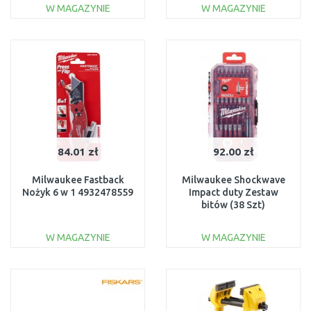
W MAGAZYNIE
W MAGAZYNIE
DO KOSZYKA
DO KOSZYKA
Do porównania
Do porównania
84.01 zł
92.00 zł
Milwaukee Fastback
Milwaukee Shockwave
Nożyk 6 w 1 4932478559
Impact duty Zestaw
bitów (38 Szt)
4932492009
W MAGAZYNIE
W MAGAZYNIE
DO KOSZYKA
DO KOSZYKA
Do porównania
Do porównania