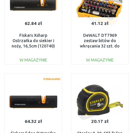
62.84 zł
41.12 zł
Fiskars Xsharp
DeWALT DT7969
Ostrzałka do siekier i
zestaw bitów do
noży, 16,5cm (120740)
wkręcania 32 szt. do
1000601
stosowania z
wkrętarkami i
W MAGAZYNIE
W MAGAZYNIE
wiertarkami
DO KOSZYKA
DO KOSZYKA
Do porównania
Do porównania
64.32 zł
20.17 zł