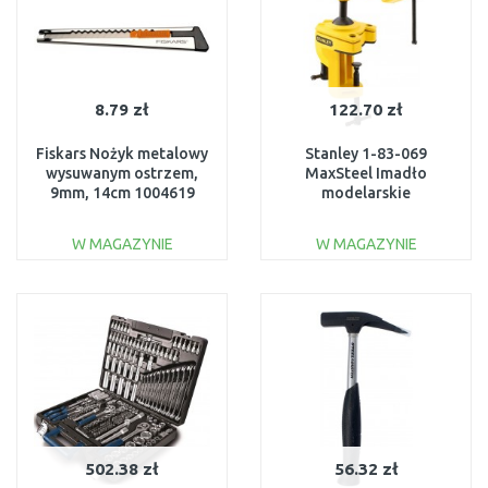
8.79 zł
122.70 zł
Fiskars Nożyk metalowy
Stanley 1-83-069
wysuwanym ostrzem,
MaxSteel Imadło
9mm, 14cm 1004619
modelarskie
W MAGAZYNIE
W MAGAZYNIE
DO KOSZYKA
DO KOSZYKA
Do porównania
Do porównania
502.38 zł
56.32 zł