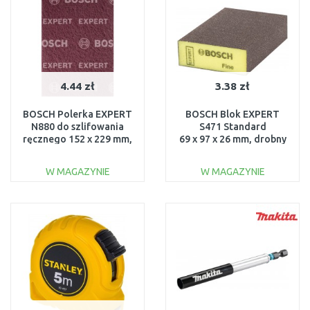
4.44 zł
3.38 zł
BOSCH Polerka EXPERT
BOSCH Blok EXPERT
N880 do szlifowania
S471 Standard
ręcznego 152 x 229 mm,
69 x 97 x 26 mm, drobny
bardzo cienka A
2608901170
2608901215
W MAGAZYNIE
W MAGAZYNIE
DO KOSZYKA
DO KOSZYKA
Do porównania
Do porównania