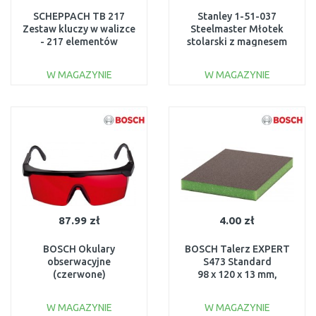
SCHEPPACH TB 217
Stanley 1-51-037
Zestaw kluczy w walizce
Steelmaster Młotek
- 217 elementów
stolarski z magnesem
5909307900
600g
W MAGAZYNIE
W MAGAZYNIE
DO KOSZYKA
DO KOSZYKA
Do porównania
Do porównania
87.99 zł
4.00 zł
BOSCH Okulary
BOSCH Talerz EXPERT
obserwacyjne
S473 Standard
(czerwone)
98 x 120 x 13 mm,
1608M0005B
bardzo drobny
2608901173
W MAGAZYNIE
W MAGAZYNIE