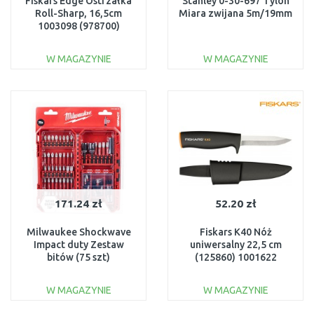
Fiskars Edge Ostrzałka
Stanley 0-30-697 Tylon
Roll-Sharp, 16,5cm
Miara zwijana 5m/19mm
1003098 (978700)
W MAGAZYNIE
W MAGAZYNIE
DO KOSZYKA
DO KOSZYKA
Do porównania
Do porównania
171.24 zł
52.20 zł
Milwaukee Shockwave
Fiskars K40 Nóż
Impact duty Zestaw
uniwersalny 22,5 cm
bitów (75 szt)
(125860) 1001622
4932492008
W MAGAZYNIE
W MAGAZYNIE
DO KOSZYKA
DO KOSZYKA