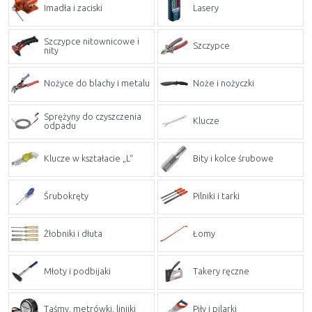
Imadła i zaciski
Lasery
Szczypce nitownicowe i
Szczypce
nity
Nożyce do blachy i metalu
Noże i nożyczki
Sprężyny do czyszczenia
Klucze
odpadu
Klucze w kształacie „L“
Bity i kolce śrubowe
Śrubokręty
Pilniki i tarki
Żłobniki i dłuta
Łomy
Młoty i podbijaki
Takery ręczne
Taśmy, metrówki, linijki
Piły i pilarki