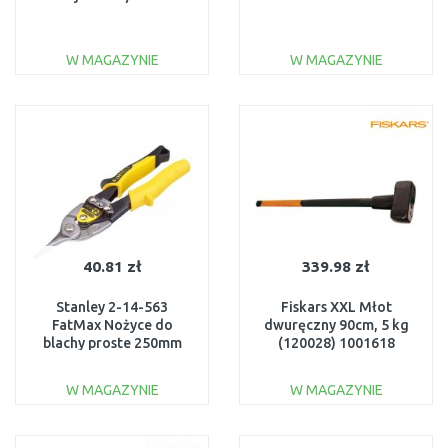
W MAGAZYNIE
W MAGAZYNIE
DO KOSZYKA
DO KOSZYKA
Do porównania
Do porównania
40.81 zł
339.98 zł
Stanley 2-14-563
Fiskars XXL Młot
FatMax Nożyce do
dwuręczny 90cm, 5 kg
blachy proste 250mm
(120028) 1001618
W MAGAZYNIE
W MAGAZYNIE
DO KOSZYKA
DO KOSZYKA