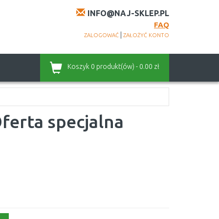
INFO@NAJ-SKLEP.PL
FAQ
|
ZALOGOWAĆ
ZAŁOŻYĆ KONTO
Koszyk
0 produkt(ów) - 0.00 zł
ferta specjalna