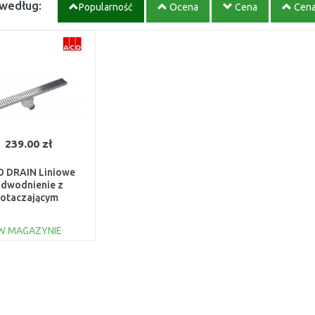
 według:
Popularność
Ocena
Cena
Cen
239.00 zł
 DRAIN Liniowe
dwodnienie z
otaczającym
wbudowanym
ierzem i rusztem
W MAGAZYNIE
405724
DO KOSZYKA
Do porównania