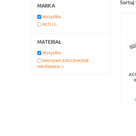
Sortuj
MARKA
Wszystko
ACO
(1)
MATERIAŁ
Wszystko
tworzywo sztuczne/stal
nierdzewna
(1)
ACO
o
kołn