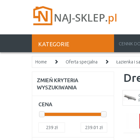
KATEGORIE
CENNIK D
Home
Oferta specjalna
Łazienka i sa
Dr
ZMIEŃ KRYTERIA
WYSZUKIWANIA
CENA
239
zł
239.01
zł