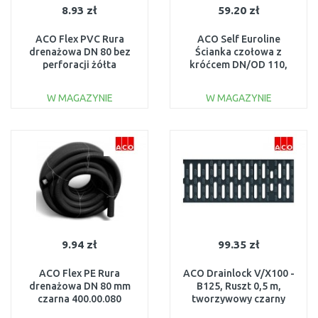
8.93 zł
59.20 zł
ACO Flex PVC Rura
ACO Self Euroline
drenażowa DN 80 bez
Ścianka czołowa z
perforacji żółta
króćcem DN/OD 110,
531.20.080
plastikowa, czarna
319289
W MAGAZYNIE
W MAGAZYNIE
DO KOSZYKA
DO KOSZYKA
Do porównania
Do porównania
9.94 zł
99.35 zł
ACO Flex PE Rura
ACO Drainlock V/X100 -
drenażowa DN 80 mm
B125, Ruszt 0,5 m,
czarna 400.00.080
tworzywowy czarny
(Microgrip) 132710