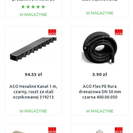
antracytu 409990
416922
W MAGAZYNIE
W MAGAZYNIE
DO KOSZYKA
DO KOSZYKA
Do porównania
Do porównania
94.33 zł
3.90 zł
ACO Hexaline Kanał 1 m,
ACO Flex PE Rura
czarny, ruszt ze stali
drenażowa DN 50 mm
ocynkowanej 319213
czarna 400.00.050
W MAGAZYNIE
W MAGAZYNIE
DO KOSZYKA
DO KOSZYKA
Do porównania
Do porównania