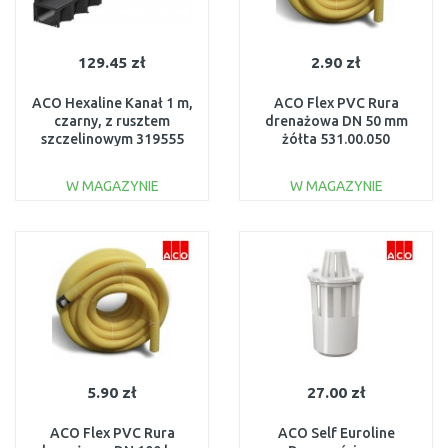
129.45 zł
2.90 zł
ACO Hexaline Kanał 1 m,
ACO Flex PVC Rura
czarny, z rusztem
drenażowa DN 50 mm
szczelinowym 319555
żółta 531.00.050
W MAGAZYNIE
W MAGAZYNIE
DO KOSZYKA
DO KOSZYKA
Do porównania
Do porównania
5.90 zł
27.00 zł
ACO Flex PVC Rura
ACO Self Euroline