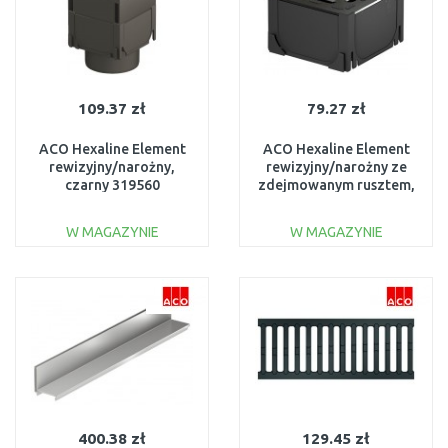
109.37 zł
79.27 zł
ACO Hexaline Element
ACO Hexaline Element
rewizyjny/narożny,
rewizyjny/narożny ze
czarny 319560
zdejmowanym rusztem,
czarny 19280
W MAGAZYNIE
W MAGAZYNIE
DO KOSZYKA
DO KOSZYKA
Do porównania
Do porównania
400.38 zł
129.45 zł