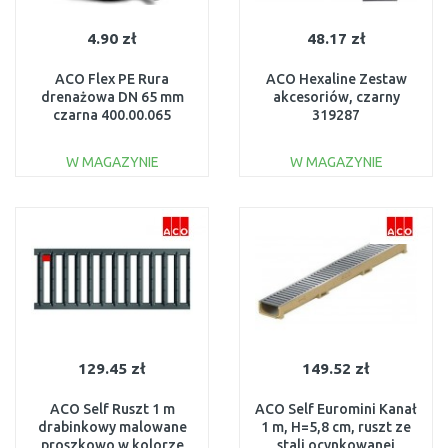
4.90 zł
48.17 zł
ACO Flex PE Rura
ACO Hexaline Zestaw
drenażowa DN 65 mm
akcesoriów, czarny
czarna 400.00.065
319287
W MAGAZYNIE
W MAGAZYNIE
DO KOSZYKA
DO KOSZYKA
Do porównania
Do porównania
129.45 zł
149.52 zł
ACO Self Ruszt 1 m
ACO Self Euromini Kanał
drabinkowy malowane
1 m, H=5,8 cm, ruszt ze
proszkowo w kolorze
stali ocynkowanej