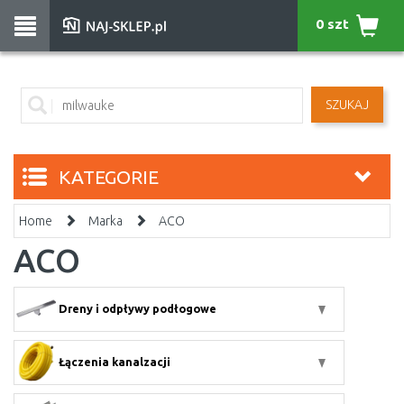
0 szt
SZUKAJ
KATEGORIE
Home
Marka
ACO
ACO
Dreny i odpływy podłogowe
Łączenia kanalzacji