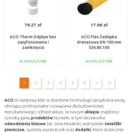
79.27 zł
17.96 zł
ACO Therm Odpływ bez
ACO Flex Zaślepka
zasyfonowania i
drenażowa DN 100 mm
zamknięcia
536.80.100
przeciwcofkowego
310069
W MAGAZYNIE
W MAGAZYNIE
DO KOSZYKA
DO KOSZYKA
Do porównania
Do porównania
1
2
3
4
5
6
>
>|
ACO
to światowy lider w dziedzinie technologii zarządzania wodą,
oferujący profesjonalne rozwiązania dla budownictwa
mieszkaniowego i infrastruktury. W naszym
sklepie
znajdziesz
szeroką gamę
produktów
tej marki, w tym niezawodne
odwodnienia liniowe
(np. seria Hexaline), wytrzymałe
świetliki
piwniczne
, systemy wycieraczek oraz
dodatki
, które skutecznie