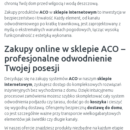
chronią Twój dom przed wilgocią i wodą deszczową.
Zakupy produktów
ACO
w
sklepie internetowym
to inwestycja w
bezpieczeństwo i trwałość. Każdy element, od kanału
odwodnieniowego po kratkę trawnikową, jest zaprojektowany z
myślą o ekstremalnych warunkach pogodowych, łącząc wysoką
funkcjonalność z estetyką wykonania.
Zakupy online w sklepie ACO –
profesjonalne odwodnienie
Twojej posesji
Decydując się na zakupy systemów
ACO
w naszym
sklepie
internetowym
, zyskujesz dostęp do kompleksowych rozwiązań
inżynieryjnych bez wychodzenia z domu. Dzięki intuicyjnemu
procesowi zamówienia możesz szybko skompletować cały system
odwodnienia podjazdu czy tarasu, dodać go do
koszyka
i cieszyć
się wygodną dostawą. Oferujemy bezpieczną
dostawę do domu
,
co jest szczególnie ważne przy transporcie wielkogabarytowych
elementów jak świetliki czy długie kanały.
W naszej ofercie znajdziesz produkty niezbędne na każdym etapie