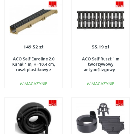
Do porównania
Do porównania
149.52 zł
55.19 zł
ACO Self Euroline 2.0
ACO Self Ruszt 1 m
Kanał 1 m, H=10,4 cm,
tworzywowy
ruszt plastikowy z
antypoślizgowy -
Microgrip 416324
Microgrip 319250
W MAGAZYNIE
W MAGAZYNIE
DO KOSZYKA
DO KOSZYKA
Do porównania
Do porównania