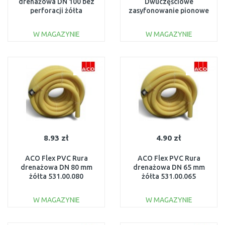
drenażowa DN 100 bez
Dwuczęściowe
perforacji żółta
zasyfonowanie pionowe
531.20.100
01666
W MAGAZYNIE
W MAGAZYNIE
DO KOSZYKA
DO KOSZYKA
Do porównania
Do porównania
8.93 zł
4.90 zł
ACO Flex PVC Rura
ACO Flex PVC Rura
drenażowa DN 80 mm
drenażowa DN 65 mm
żółta 531.00.080
żółta 531.00.065
W MAGAZYNIE
W MAGAZYNIE
DO KOSZYKA
DO KOSZYKA