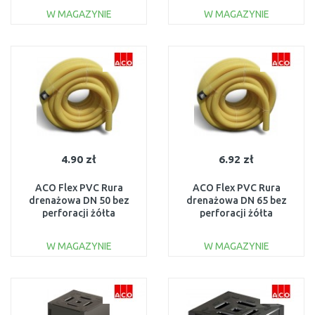
W MAGAZYNIE
W MAGAZYNIE
DO KOSZYKA
DO KOSZYKA
Do porównania
Do porównania
4.90 zł
6.92 zł
ACO Flex PVC Rura
ACO Flex PVC Rura
drenażowa DN 50 bez
drenażowa DN 65 bez
perforacji żółta
perforacji żółta
531.20.050
531.20.065
W MAGAZYNIE
W MAGAZYNIE
DO KOSZYKA
DO KOSZYKA
Do porównania
Do porównania