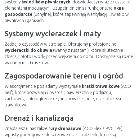
systemy
świetlików piwnicznych
(doświetlaczy) wraz z rusztami i
elementami mocującymi. Uzupełnieniem są funkcjonalne
okna
gospodarcze
(uchylne), które zapewniają wentylację i światło w
piwnicach i garażach.
Systemy wycieraczek i maty
Zadbaj o czystość w wiatrołapie. Oferujemy profesjonalne
wycieraczki do obuwia
(wanny z rusztami), które skutecznie
zbierają błoto i wodę przed wejściem do domu. Dostępne są różne
warianty mat i rusztów.
Zagospodarowanie terenu i ogród
W asortymencie posiadamy wytrzymałe
kratki trawnikowe
(ACO
Self), które pozwalają utwardzić nawierzchnię podjazdu,
zachowując biologicznie czynną powierzchnię, oraz obrzeża
trawnikowe.
Drenaż i kanalizacja
Znajdziesz u nas także
rury drenażowe
(ACO Flex z PVC i PE),
wpusty podłogowe i deszczowe oraz studzienki, które są