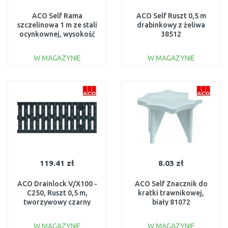
ACO Self Rama
ACO Self Ruszt 0,5 m
szczelinowa 1 m ze stali
drabinkowy z żeliwa
ocynkownej, wysokość
38512
105 mm 415838
W MAGAZYNIE
W MAGAZYNIE
DO KOSZYKA
DO KOSZYKA
Do porównania
Do porównania
119.41 zł
8.03 zł
ACO Drainlock V/X100 -
ACO Self Znacznik do
C250, Ruszt 0,5 m,
kratki trawnikowej,
tworzywowy czarny
biały 81072
(Microgrip) 132720
W MAGAZYNIE
W MAGAZYNIE