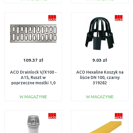
DO KOSZYKA
DO KOSZYKA
Do porównania
Do porównania
109.37 zł
9.03 zł
ACO Drainlock V/X100 -
ACO Hexaline Koszyk na
A15, Ruszt w
liście DN 100, czarny
poprzeczne mostki 1,0
319282
m, stal ocynkowana
12610
W MAGAZYNIE
W MAGAZYNIE
DO KOSZYKA
DO KOSZYKA
Do porównania
Do porównania