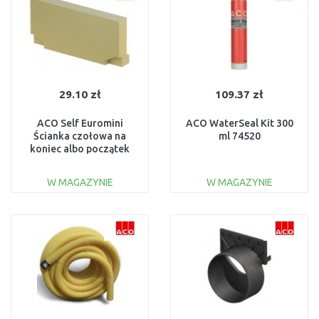
29.10 zł
109.37 zł
ACO Self Euromini
ACO WaterSeal Kit 300
Ścianka czołowa na
ml 74520
koniec albo początek
kanału 810200
W MAGAZYNIE
W MAGAZYNIE
DO KOSZYKA
DO KOSZYKA
Do porównania
Do porównania