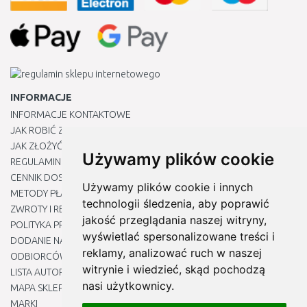
INFORMACJE
INFORMACJE KONTAKTOWE
JAK ROBIĆ ZAKUPY ?
JAK ZŁOŻYĆ REKLAMACJĘ
Używamy plików cookie
REGULAMIN
CENNIK DOSTAWY
Używamy plików cookie i innych
METODY PŁATNOŚCI
technologii śledzenia, aby poprawić
ZWROTY I REKLAMACJE PRODUKTÓW
jakość przeglądania naszej witryny,
POLITYKA PRYWATNOŚCI
wyświetlać spersonalizowane treści i
DODANIE NASZYCH ADRESÓW E-MAIL DO LISTY ZAUFANYCH
reklamy, analizować ruch w naszej
ODBIORCÓW
witrynie i wiedzieć, skąd pochodzą
LISTA AUTORYZOWANYCH CENTRÓW SERWISOWYCH
nasi użytkownicy.
MAPA SKLEPU
MARKI