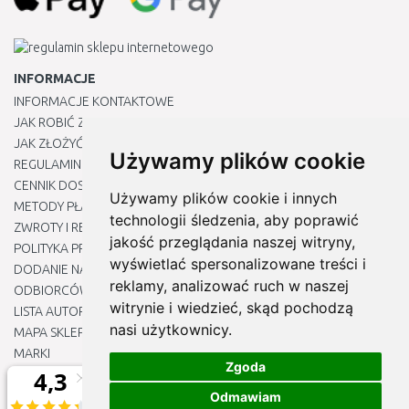
INFORMACJE
INFORMACJE KONTAKTOWE
JAK ROBIĆ ZAKUPY ?
JAK ZŁOŻYĆ REKLAMACJĘ
Używamy plików cookie
REGULAMIN
CENNIK DOSTAWY
Używamy plików cookie i innych
METODY PŁATNOŚCI
technologii śledzenia, aby poprawić
ZWROTY I REKLAMACJE PRODUKTÓW
jakość przeglądania naszej witryny,
POLITYKA PRYWATNOŚCI
wyświetlać spersonalizowane treści i
DODANIE NASZYCH ADRESÓW E-MAIL DO LISTY ZAUFANYCH
reklamy, analizować ruch w naszej
ODBIORCÓW
witrynie i wiedzieć, skąd pochodzą
LISTA AUTORYZOWANYCH CENTRÓW SERWISOWYCH
nasi użytkownicy.
MAPA SKLEPU
MARKI
Zgoda
BLOGU
EDYTUJ MOJE PREFERENCJE DOTYCZĄCE PLIKÓW COOKIE
Odmawiam