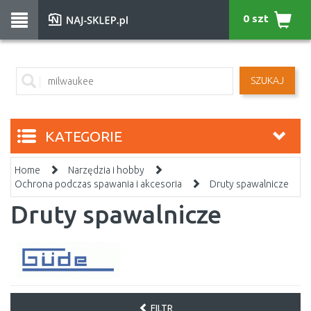
0 szt
SZUKAJ
KATEGORIE
Home
Narzędzia i hobby
Ochrona podczas spawania i akcesoria
Druty spawalnicze
Druty spawalnicze
FILTR