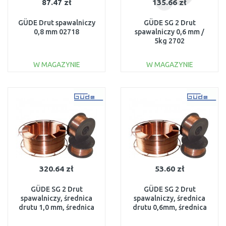
87.47 zł
135.66 zł
GÜDE Drut spawalniczy
GÜDE SG 2 Drut
0,8 mm 02718
spawalniczy 0,6 mm /
5kg 2702
W MAGAZYNIE
W MAGAZYNIE
DO KOSZYKA
DO KOSZYKA
Do porównania
Do porównania
320.64 zł
53.60 zł
GÜDE SG 2 Drut
GÜDE SG 2 Drut
spawalniczy, średnica
spawalniczy, średnica
drutu 1,0 mm, średnica
drutu 0,6mm, średnica
szpuli 300 mm 18790
szpuli 100mm 85177