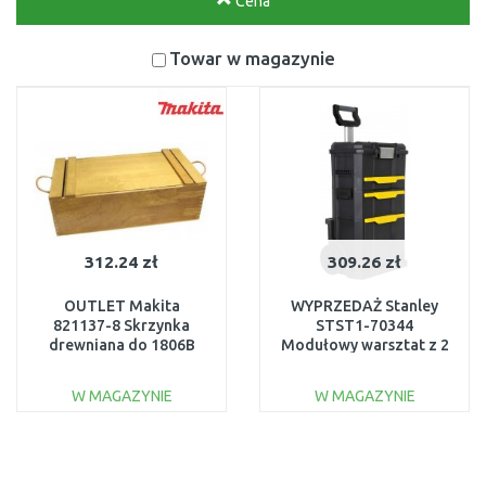
Cena
Towar w magazynie
312.24 zł
309.26 zł
OUTLET Makita
WYPRZEDAŻ Stanley
821137-8 Skrzynka
STST1-70344
drewniana do 1806B
Modułowy warsztat z 2
USZKODZONY
odłączanymi
modułamiUSZKODZONE
W MAGAZYNIE
W MAGAZYNIE
DO KOSZYKA
DO KOSZYKA
Do porównania
Do porównania