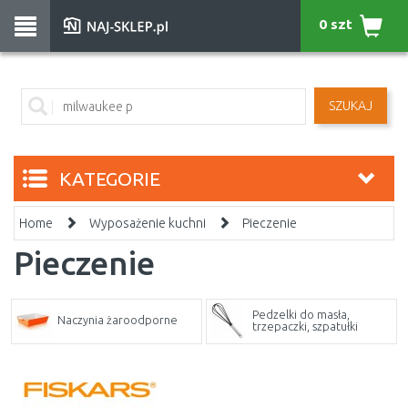
0 szt
SZUKAJ
KATEGORIE
Home
Wyposażenie kuchni
Pieczenie
Pieczenie
Pedzelki do masła,
Naczynia żaroodporne
trzepaczki, szpatułki