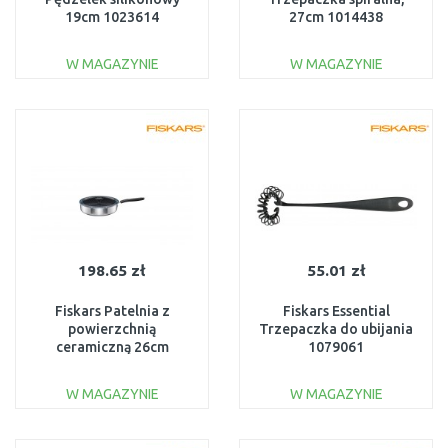
19cm 1023614
27cm 1014438
W MAGAZYNIE
W MAGAZYNIE
DO KOSZYKA
DO KOSZYKA
Do porównania
Do porównania
198.65 zł
55.01 zł
Fiskars Patelnia z
Fiskars Essential
powierzchnią
Trzepaczka do ubijania
ceramiczną 26cm
1079061
1072314
W MAGAZYNIE
W MAGAZYNIE
DO KOSZYKA
DO KOSZYKA