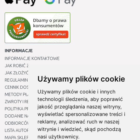
INFORMACJE
INFORMACJE KONTAKTOWE
JAK ROBIĆ ZAKUPY ?
JAK ZŁOŻYĆ REKLAMACJĘ
Używamy plików cookie
REGULAMIN
CENNIK DOSTAWY
Używamy plików cookie i innych
METODY PŁATNOŚCI
technologii śledzenia, aby poprawić
ZWROTY I REKLAMACJE PRODUKTÓW
jakość przeglądania naszej witryny,
POLITYKA PRYWATNOŚCI
wyświetlać spersonalizowane treści i
DODANIE NASZYCH ADRESÓW E-MAIL DO LISTY ZAUFANYCH
reklamy, analizować ruch w naszej
ODBIORCÓW
witrynie i wiedzieć, skąd pochodzą
LISTA AUTORYZOWANYCH CENTRÓW SERWISOWYCH
nasi użytkownicy.
MAPA SKLEPU