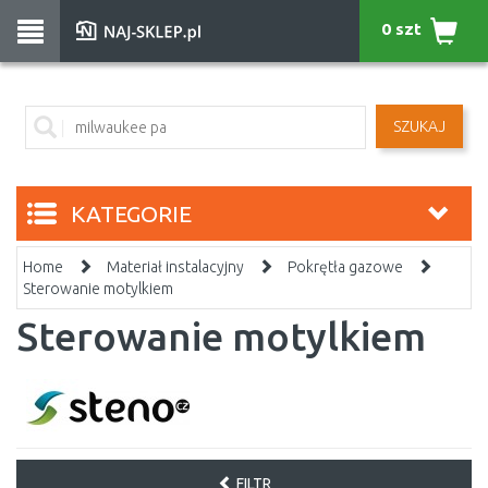
0 szt
SZUKAJ
KATEGORIE
Home
Materiał instalacyjny
Pokrętła gazowe
Sterowanie motylkiem
Sterowanie motylkiem
FILTR