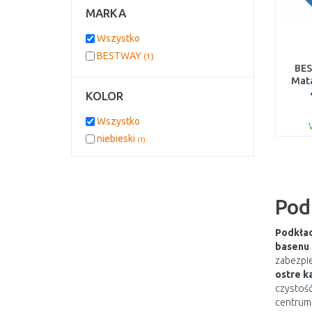
MARKA
Wszystko
BESTWAY
(1)
BES
Mata
KOLOR
Wszystko
niebieski
(1)
Pod
Podkła
basenu
zabezpi
ostre k
czystość
centrum 