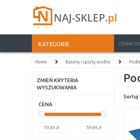
KATEGORIE
CENNIK D
Home
Baseny i sporty wodne
Podkł
Po
ZMIEŃ KRYTERIA
WYSZUKIWANIA
Sortuj
CENA
59.83
zł
59.84
zł