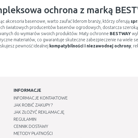
pleksowa ochrona z marką BES
ąc akcesoria basenowe, warto zaufać liderom branży, którzy oferują
spr
ch światowych producentów basenów ogrodowych, dostarcza szerok
anych do wymiarów swoich produktów. Maty ochronne
BESTWAY
wyk
yczne materiałów, co gwarantuje skuteczne zabezpieczenie na wiele se
yskujesz pewność idealnej
kompatybilności i niezawodnej ochrony
, r
INFORMACJE
INFORMACJE KONTAKTOWE
JAK ROBIĆ ZAKUPY ?
JAK ZŁOŻYĆ REKLAMACJĘ
REGULAMIN
CENNIK DOSTAWY
METODY PŁATNOŚCI