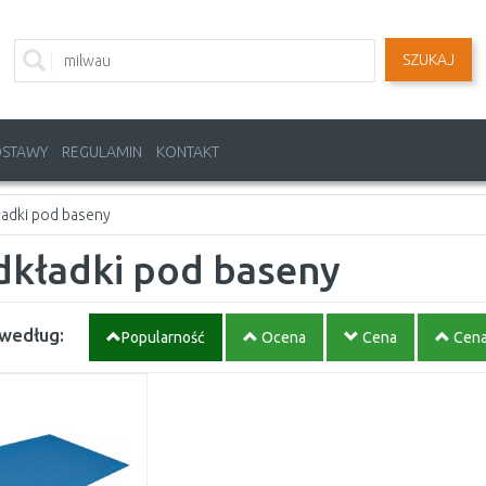
SZUKAJ
OSTAWY
REGULAMIN
KONTAKT
adki pod baseny
dkładki pod baseny
 według:
Popularność
Ocena
Cena
Cen