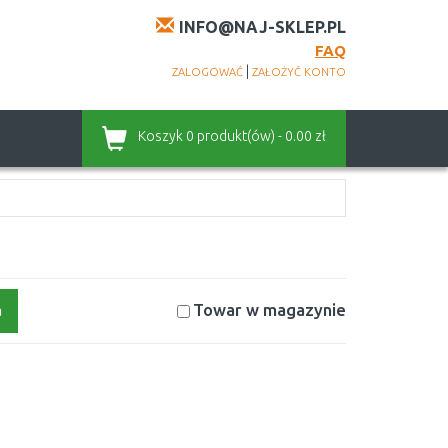
INFO@NAJ-SKLEP.PL
FAQ
|
ZALOGOWAĆ
ZAŁOŻYĆ KONTO
Koszyk
0 produkt(ów) - 0.00 zł
Towar w magazynie
a