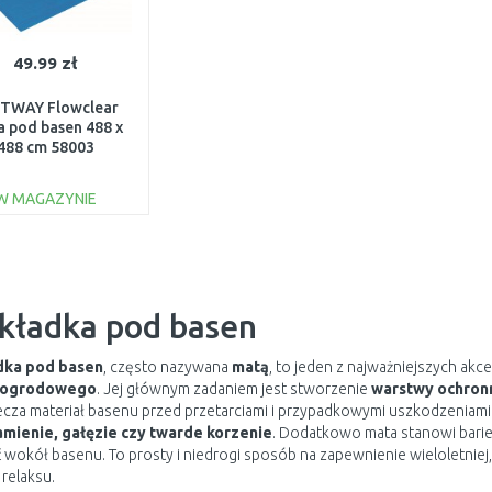
49.99 zł
TWAY Flowclear
 pod basen 488 x
488 cm 58003
W MAGAZYNIE
DO KOSZYKA
Do porównania
kładka pod basen
dka pod basen
, często nazywana
matą
, to jeden z najważniejszych ak
 ogrodowego
. Jej głównym zadaniem jest stworzenie
warstwy ochron
ecza materiał basenu przed przetarciami i przypadkowymi uszkodzenia
amienie, gałęzie czy twarde korzenie
. Dodatkowo mata stanowi barie
 wokół basenu. To prosty i niedrogi sposób na zapewnienie wieloletnie
relaksu.