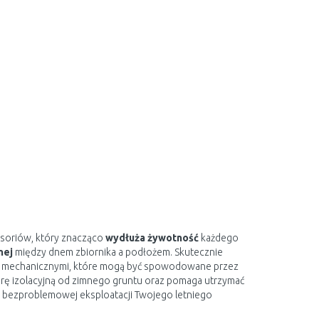
cesoriów, który znacząco
wydłuża żywotność
każdego
nej
między dnem zbiornika a podłożem. Skutecznie
mi mechanicznymi, które mogą być spowodowane przez
rę izolacyjną od zimnego gruntu oraz pomaga utrzymać
j, bezproblemowej eksploatacji Twojego letniego