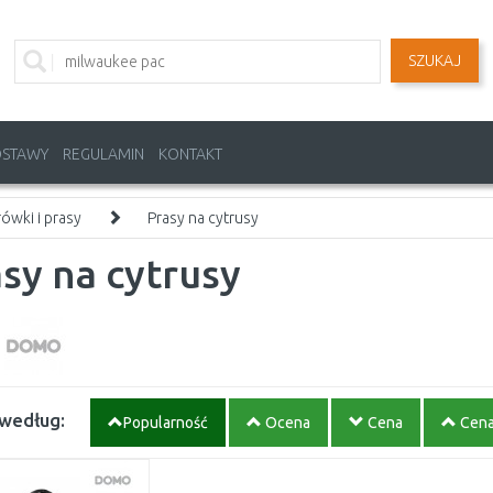
SZUKAJ
OSTAWY
REGULAMIN
KONTAKT
ówki i prasy
Prasy na cytrusy
sy na cytrusy
 według:
Popularność
Ocena
Cena
Cen