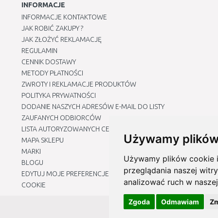
INFORMACJE
INFORMACJE KONTAKTOWE
JAK ROBIĆ ZAKUPY ?
JAK ZŁOŻYĆ REKLAMACJĘ
REGULAMIN
CENNIK DOSTAWY
METODY PŁATNOŚCI
ZWROTY I REKLAMACJE PRODUKTÓW
POLITYKA PRYWATNOŚCI
DODANIE NASZYCH ADRESÓW E-MAIL DO LISTY
ZAUFANYCH ODBIORCÓW
LISTA AUTORYZOWANYCH CENTRÓW SERWISOWYCH
Używamy plików
MAPA SKLEPU
MARKI
Używamy plików cookie i 
BLOGU
przeglądania naszej witry
EDYTUJ MOJE PREFERENCJE DOTYCZĄCE PLIKÓW
analizować ruch w naszej
COOKIE
Zgoda
Odmawiam
Zm