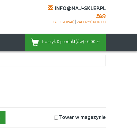
INFO@NAJ-SKLEP.PL
FAQ
|
ZALOGOWAĆ
ZAŁOŻYĆ KONTO
Koszyk
0 produkt(ów) - 0.00 zł
Towar w magazynie
a