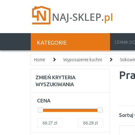
KATEGORIE
CENNIK D
Home
Wyposażenie kuchni
Sokowir
Pra
ZMIEŃ KRYTERIA
WYSZUKIWANIA
CENA
Sortuj
66.27
zł
66.28
zł