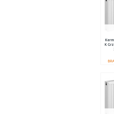
Kermi
K Gr
BR