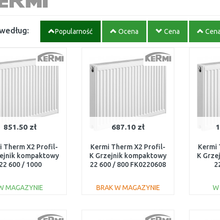
 według:
Popularność
Ocena
Cena
Cen
851.50 zł
687.10 zł
1
 Therm X2 Profil-
Kermi Therm X2 Profil-
Kermi 
zejnik kompaktowy
K Grzejnik kompaktowy
K Grze
22 600 / 1000
22 600 / 800 FK0220608
2
FK0220610
W MAGAZYNIE
BRAK W MAGAZYNIE
W
DO KOSZYKA
DO KOSZYKA
Do porównania
Do porównania