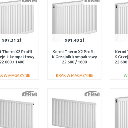
997.31 zł
991.40 zł
 Therm X2 Profil-
Kermi Therm X2 Profil-
Kermi 
zejnik kompaktowy
K Grzejnik kompaktowy
K Grze
22 600 / 1400
22 600 / 1600
22 600
FK0220614
FK0220616
AK W MAGAZYNIE
BRAK W MAGAZYNIE
W
DO KOSZYKA
DO KOSZYKA
Do porównania
Do porównania