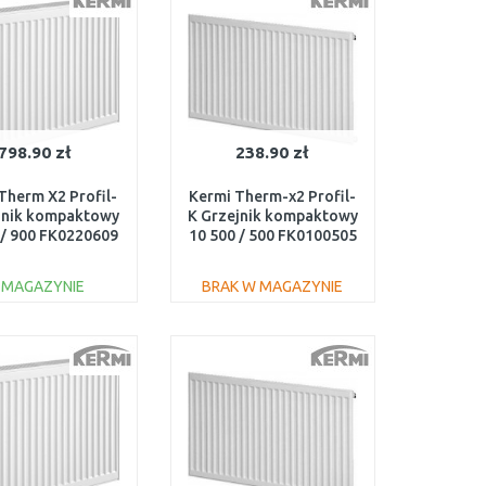
798.90 zł
238.90 zł
Therm X2 Profil-
Kermi Therm-x2 Profil-
jnik kompaktowy
K Grzejnik kompaktowy
 / 900 FK0220609
10 500 / 500 FK0100505
 MAGAZYNIE
BRAK W MAGAZYNIE
DO KOSZYKA
DO KOSZYKA
Do porównania
Do porównania