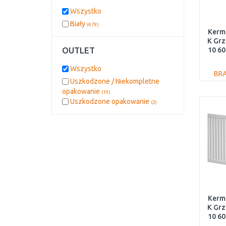
Wszystko
Biały
(478)
Kermi
K Gr
OUTLET
10 60
Wszystko
BR
Uszkodzone / Niekompletne
opakowanie
(19)
Uszkodzone opakowanie
(2)
Kermi
K Gr
10 60