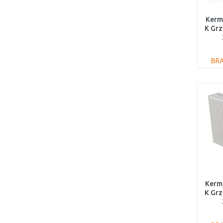
Kermi
K Gr
BR
Kermi
K Gr