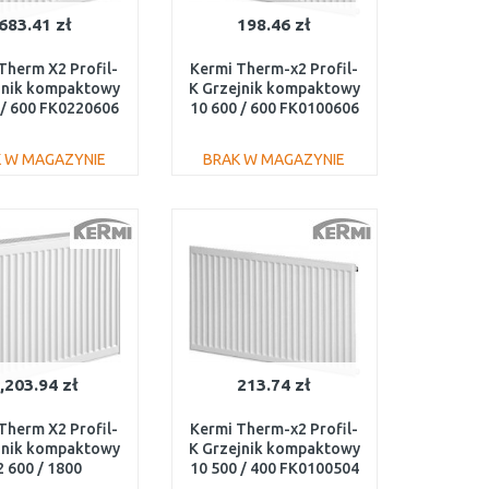
683.41 zł
198.46 zł
Therm X2 Profil-
Kermi Therm-x2 Profil-
jnik kompaktowy
K Grzejnik kompaktowy
 / 600 FK0220606
10 600 / 600 FK0100606
 W MAGAZYNIE
BRAK W MAGAZYNIE
DO KOSZYKA
DO KOSZYKA
Do porównania
Do porównania
,203.94 zł
213.74 zł
Therm X2 Profil-
Kermi Therm-x2 Profil-
jnik kompaktowy
K Grzejnik kompaktowy
2 600 / 1800
10 500 / 400 FK0100504
FK0220618