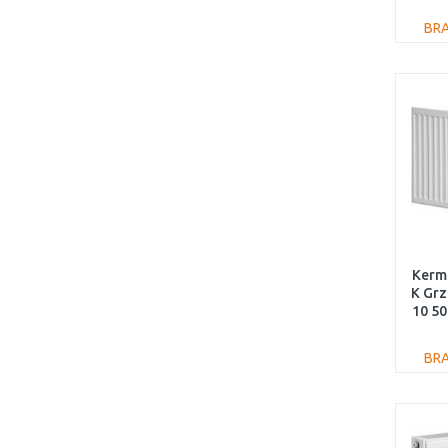
BR
Kermi
K Gr
10 50
BR