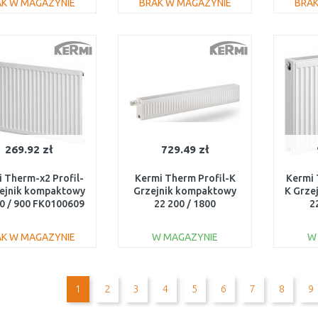
AK W MAGAZYNIE
BRAK W MAGAZYNIE
BRAK
DO KOSZYKA
DO KOSZYKA
Do porównania
Do porównania
269.92 zł
729.49 zł
 Therm-x2 Profil-
Kermi Therm Profil-K
Kermi 
zejnik kompaktowy
Grzejnik kompaktowy
K Grze
0 / 900 FK0100609
22 200 / 1800
2
FK0220201801NXK
AK W MAGAZYNIE
W MAGAZYNIE
W
DO KOSZYKA
DO KOSZYKA
Do porównania
Do porównania
1
2
3
4
5
6
7
8
9