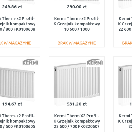
249.86 zł
290.00 zł
 Therm-x2 Profil-
Kermi Therm-x2 Profil-
Kermi 
zejnik kompaktowy
K Grzejnik kompaktowy
K Grze
0 / 800 FK0100608
10 600 / 1000
22 600
FK0100610
AK W MAGAZYNIE
BRAK W MAGAZYNIE
BRAK
DO KOSZYKA
DO KOSZYKA
Do porównania
Do porównania
194.67 zł
531.20 zł
1
 Therm-x2 Profil-
Kermi Therm X2 Profil-
Kermi 
zejnik kompaktowy
K Grzejnik kompaktowy
K Grze
0 / 500 FK0100605
22 600 / 700 FK0220607
2