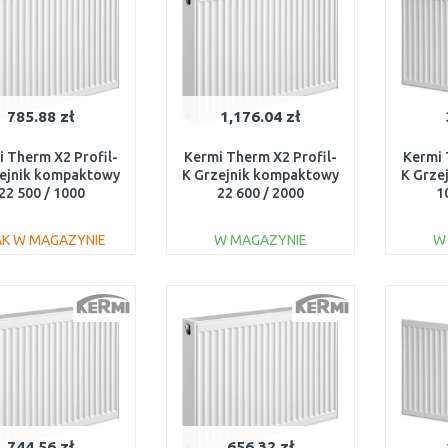
785.88 zł
1,176.04 zł
 Therm X2 Profil-
Kermi Therm X2 Profil-
Kermi 
zejnik kompaktowy
K Grzejnik kompaktowy
K Grze
22 500 / 1000
22 600 / 2000
1
FK0220510
FK0220620
AK W MAGAZYNIE
W MAGAZYNIE
W
DO KOSZYKA
DO KOSZYKA
Do porównania
Do porównania
744.56 zł
656.32 zł