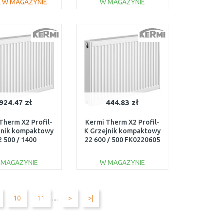
 W MAGAZYNIE
W MAGAZYNIE
DO KOSZYKA
DO KOSZYKA
Do porównania
Do porównania
924.47 zł
444.83 zł
Therm X2 Profil-
Kermi Therm X2 Profil-
jnik kompaktowy
K Grzejnik kompaktowy
2 500 / 1400
22 600 / 500 FK0220605
FK0220514
 MAGAZYNIE
W MAGAZYNIE
DO KOSZYKA
DO KOSZYKA
Do porównania
Do porównania
10
11
....
>
>|