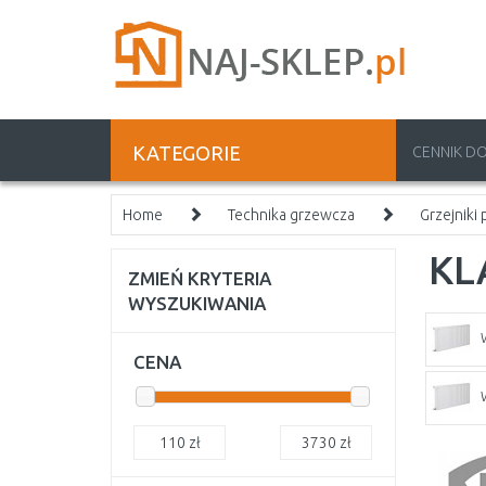
KATEGORIE
CENNIK D
Home
Technika grzewcza
Grzejniki
KL
ZMIEŃ KRYTERIA
WYSZUKIWANIA
CENA
110
zł
3730
zł