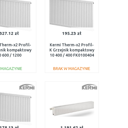
327.12 zł
195.23 zł
Therm-x2 Profil-
Kermi Therm-x2 Profil-
jnik kompaktowy
K Grzejnik kompaktowy
0 600 / 1200
10 400 / 400 FK0100404
FK0100612
 MAGAZYNIE
BRAK W MAGAZYNIE
DO KOSZYKA
DO KOSZYKA
Do porównania
Do porównania
178.13 zł
1,191.62 zł