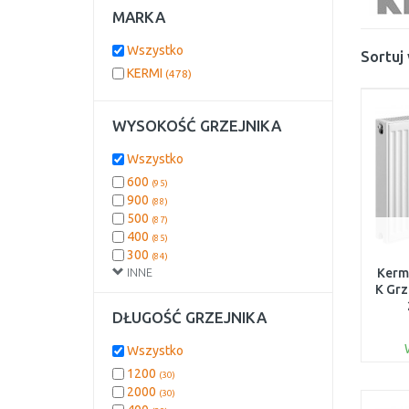
MARKA
Wszystko
Sortuj
KERMI
(478)
WYSOKOŚĆ GRZEJNIKA
Wszystko
600
(95)
900
(88)
500
(87)
400
(85)
300
(84)
INNE
200
Kermi
(30)
K Gr
750
(9)
DŁUGOŚĆ GRZEJNIKA
Wszystko
1200
(30)
2000
(30)