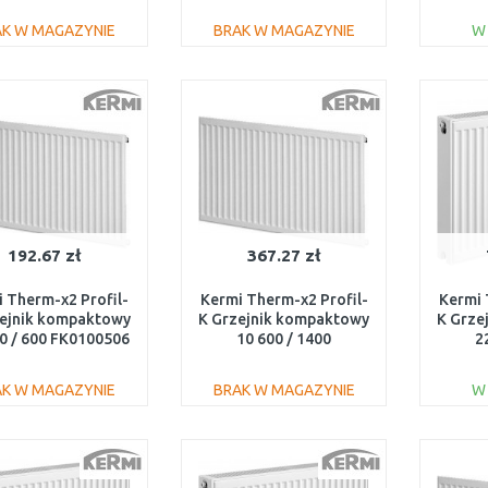
AK W MAGAZYNIE
BRAK W MAGAZYNIE
W
DO KOSZYKA
DO KOSZYKA
Do porównania
Do porównania
192.67 zł
367.27 zł
 Therm-x2 Profil-
Kermi Therm-x2 Profil-
Kermi 
zejnik kompaktowy
K Grzejnik kompaktowy
K Grze
0 / 600 FK0100506
10 600 / 1400
2
FK0100614
AK W MAGAZYNIE
BRAK W MAGAZYNIE
W
DO KOSZYKA
DO KOSZYKA
Do porównania
Do porównania