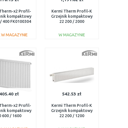
Therm-x2 Profil-
Kermi Therm Profil-K
jnik kompaktowy
Grzejnik kompaktowy
 / 400 FK0100304
22 200 / 2000
FK0220202001NXK
 W MAGAZYNIE
W MAGAZYNIE
DO KOSZYKA
DO KOSZYKA
Do porównania
Do porównania
405.40 zł
542.53 zł
Therm-x2 Profil-
Kermi Therm Profil-K
jnik kompaktowy
Grzejnik kompaktowy
0 600 / 1600
22 200 / 1200
FK0100616
FK0220201201NXK