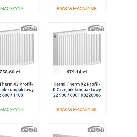
 MAGAZYNIE
BRAK W MAGAZYNIE
DO KOSZYKA
DO KOSZYKA
Do porównania
Do porównania
758.60 zł
679.14 zł
Therm X2 Profil-
Kermi Therm X2 Profil-
jnik kompaktowy
K Grzejnik kompaktowy
2 600 / 1100
22 900 / 600 FK0220906
FK0220611
 MAGAZYNIE
BRAK W MAGAZYNIE
DO KOSZYKA
DO KOSZYKA
Do porównania
Do porównania