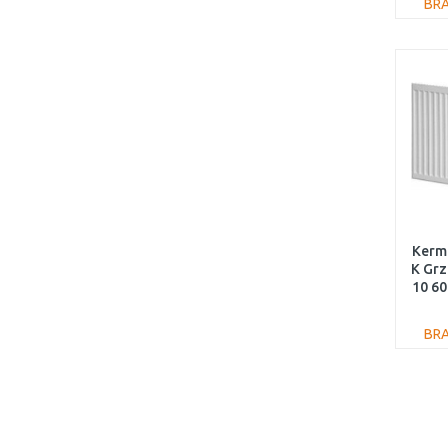
BR
Kermi
K Gr
10 60
BR