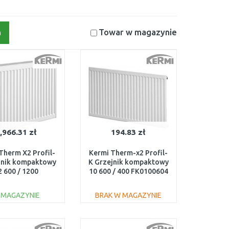
Towar w magazynie
a
,966.31 zł
194.83 zł
Therm X2 Profil-
Kermi Therm-x2 Profil-
jnik kompaktowy
K Grzejnik kompaktowy
2 600 / 1200
10 600 / 400 FK0100604
FK0220612
 MAGAZYNIE
BRAK W MAGAZYNIE
DO KOSZYKA
DO KOSZYKA
Do porównania
Do porównania