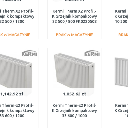
 Therm X2 Profil-
Kermi Therm X2 Profil-
Kermi 
zejnik kompaktowy
K Grzejnik kompaktowy
K Grze
22 500 / 1200
22 500 / 800 FK0220508
10 300
FK0220512
AK W MAGAZYNIE
BRAK W MAGAZYNIE
BRAK
DO KOSZYKA
DO KOSZYKA
Do porównania
Do porównania
1,142.92 zł
1,052.62 zł
 Therm-x2 Profil-
Kermi Therm-x2 Profil-
Kermi 
zejnik kompaktowy
K Grzejnik kompaktowy
K Grze
33 600 / 1200
33 600 / 1000
1
FK0330612
FK0330610