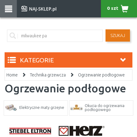
0 szt
SZUKAJ
KATEGORIE
Home
Technika grzewcza
Ogrzewanie podłogowe
Ogrzewanie podłogowe
Okucia do ogrzewania
Elektryczne maty grzejne
podłogowego