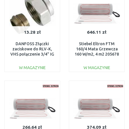
13.28 zł
646.11 zł
DANFOSS Złączki
Stiebel Eltron FTM
zaciskowe do RLV-K,
160/4 Mata Grzewcza
VHS połączenie 3/4" IG
160 W/m2, 4 m2 205678
013G4125
W MAGAZYNIE
W MAGAZYNIE
DO KOSZYKA
DO KOSZYKA
Do porównania
Do porównania
266.64 zł
374.09 zł