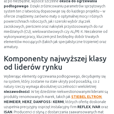
aż po niezbędne, wysoce szczelne
okucia do ogrzewania
podłogowego
. Dzięki zróżnicowaniu parametrów sprzętowych
system ten z łatwością dopasowuje się do każdego projektu – w
ofercie znajdziemy zarówno maty o optymalnej mocy i różnych
powierzchniach roboczych, jak i szeroki wybór złączek
zaciskowych, pierścieni oraz nakrętek przystosowanych do rur
miedzianych (CU), wielowarstwowych czy AL/PE-X. Niezależnie od
wykonywanej pracy, kluczem jest bezbłędny dobór trwałych
elementów mocujących (takich jak specjalistyczne trzpienie) oraz
armatury.
Komponenty najwyższej klasy
od liderów rynku
Wybierając elementy ogrzewania podłogowego, decydujemy się
na system, który zostanie na stałe ukryty pod posadzką, co z
natury rzeczy wymaga absolutnej szczelności i wieloletniej
niezawodności
. W tej dziedzinie niekwestionowanymi liderami są
produkty renomowanych marek, takich jak
STIEBEL ELTRON
,
HEIMEIER
,
HERZ
,
DANFOSS
i
KERMI
, których ofertę doskonale
uzupełnia precyzyjny osprzęt instalacyjny firm
REFLEX
,
IVAR
oraz
ISAN
. Producenci ci słyną z dostarczania zaawansowanych mat