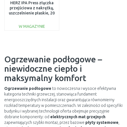
HERZ IPA Press złączka
przejściowa z nakrętką,
uszczelnienie płaskie, 20
× 2 – G 3/4" P702
W MAGAZYNIE
DO KOSZYKA
Do porównania
Ogrzewanie podłogowe –
niewidoczne ciepło i
maksymalny komfort
Ogrzewanie podłogowe
to nowoczesna i wysoce efektywna
kategoria techniki grzewczej, stanowiąca fundament
energooszczędnych instalacji oraz gwarantująca równomierny
rozkład temperatury w pomieszczeniach. W zależności od specyfiki
budynku i wybranej technologii oferta obejmuje precyzyjnie
dobrane komponenty: od
elektrycznych mat grzejnych
zapewniających szybki montaż, przez bazowe
płyty systemowe
,