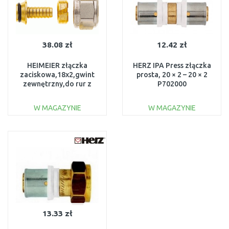
38.08 zł
12.42 zł
HEIMEIER złączka
HERZ IPA Press złączka
zaciskowa,18x2,gwint
prosta, 20 × 2 – 20 × 2
zewnętrzny,do rur z
P702000
tworzywa sztucznego
1311-18.351
W MAGAZYNIE
W MAGAZYNIE
DO KOSZYKA
DO KOSZYKA
Do porównania
Do porównania
13.33 zł