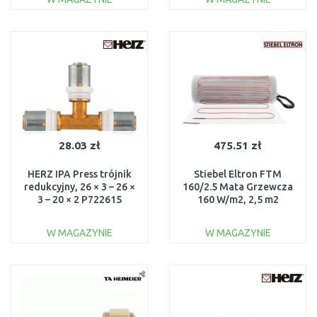
DO KOSZYKA
DO KOSZYKA
Do porównania
Do porównania
28.03 zł
475.51 zł
HERZ IPA Press trójnik
Stiebel Eltron FTM
redukcyjny, 26 × 3 – 26 ×
160/2.5 Mata Grzewcza
3 – 20 × 2 P722615
160 W/m2, 2,5 m2
205676
W MAGAZYNIE
W MAGAZYNIE
DO KOSZYKA
DO KOSZYKA
Do porównania
Do porównania