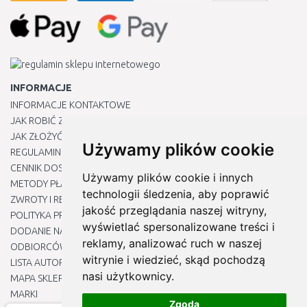
INFORMACJE
INFORMACJE KONTAKTOWE
JAK ROBIĆ ZAKUPY ?
JAK ZŁOŻYĆ REKLAMACJĘ
Używamy plików cookie
REGULAMIN
CENNIK DOSTAWY
Używamy plików cookie i innych
METODY PŁATNOŚCI
technologii śledzenia, aby poprawić
ZWROTY I REKLAMACJE PRODUKTÓW
jakość przeglądania naszej witryny,
POLITYKA PRYWATNOŚCI
wyświetlać spersonalizowane treści i
DODANIE NASZYCH ADRESÓW E-MAIL DO LISTY ZAUFANYCH
reklamy, analizować ruch w naszej
ODBIORCÓW
witrynie i wiedzieć, skąd pochodzą
LISTA AUTORYZOWANYCH CENTRÓW SERWISOWYCH
nasi użytkownicy.
MAPA SKLEPU
MARKI
Zgoda