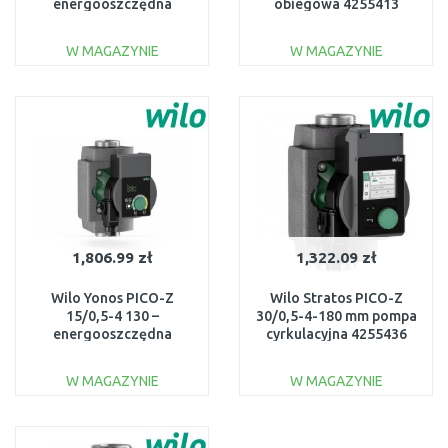
energooszczędna
obiegowa 4255413
pompka cyrkulacyjna
CWU, inox 4255412
W MAGAZYNIE
W MAGAZYNIE
DO KOSZYKA
DO KOSZYKA
Do porównania
Do porównania
1,806.99 zł
1,322.09 zł
Wilo Yonos PICO-Z
Wilo Stratos PICO-Z
15/0,5-4 130 –
30/0,5-4-180 mm pompa
energooszczędna
cyrkulacyjna 4255436
pompka cyrkulacyjna
CWU, inox 4255410
W MAGAZYNIE
W MAGAZYNIE
DO KOSZYKA
DO KOSZYKA
Do porównania
Do porównania