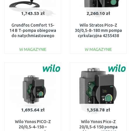
1,743.53 zł
2,260.10 zł
Grundfos Comfort 15-
Wilo Stratos Pico-Z
14 B T-pompa obiegowa
30/0,5-8-180 mm pompa
do natychmiastowego
cyrkulacyjna 4255438
podgrzewania wody
93093854
W MAGAZYNIE
W MAGAZYNIE
DO KOSZYKA
DO KOSZYKA
Do porównania
Do porównania
1,695.64 zł
1,358.78 zł
Wilo Yonos PICO-Z
Wilo Yonos Pico-Z
20/0,5-4-150 –
20/0,5-6 150 pompa