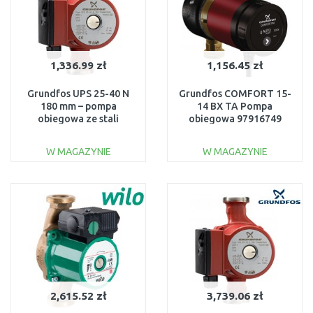
1,336.99 zł
1,156.45 zł
Grundfos UPS 25-40 N
Grundfos COMFORT 15-
180 mm – pompa
14 BX TA Pompa
obiegowa ze stali
obiegowa 97916749
nierdzewnej CO/woda,
6/4"96913060
W MAGAZYNIE
W MAGAZYNIE
DO KOSZYKA
DO KOSZYKA
Do porównania
Do porównania
2,615.52 zł
3,739.06 zł