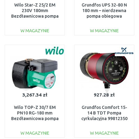
Wilo Star-Z 25/2 EM
Grundfos UPS 32-80 N
230V 180mm
180 mm – nierdzewna
Bezdławnicowa pompa
pompa obiegowa
cyrkulacyjna 4029062
CO/woda pitna 2"
95906448
W MAGAZYNIE
W MAGAZYNIE
DO KOSZYKA
DO KOSZYKA
Do porównania
Do porównania
3,267.34 zł
927.28 zł
Wilo TOP-Z 30/7 EM
Grundfos Comfort 15-
PN10 RG-180 mm
14 B TDT Pompa
Bezdławnicowa pompa
cyrkulacyjna 99812350
cyrkulacyjna 2048340
W MAGAZYNIE
W MAGAZYNIE