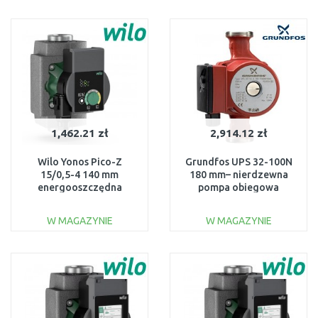
DO KOSZYKA
DO KOSZYKA
Do porównania
Do porównania
1,462.21 zł
2,914.12 zł
Wilo Yonos Pico-Z
Grundfos UPS 32-100N
15/0,5-4 140 mm
180 mm– nierdzewna
energooszczędna
pompa obiegowa
pompka cyrkulacyjna
CO/woda pitna 2"
CWU, inox 4255411
95906489
W MAGAZYNIE
W MAGAZYNIE
DO KOSZYKA
DO KOSZYKA
Do porównania
Do porównania