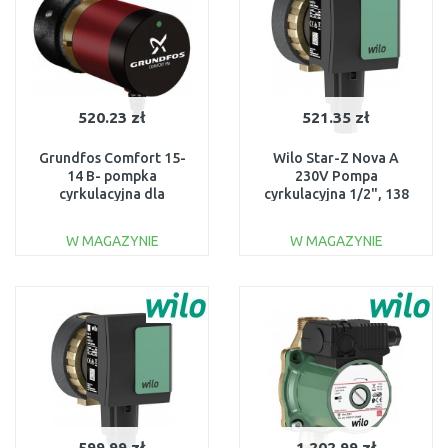
520.23 zł
521.35 zł
Grundfos Comfort 15-
Wilo Star-Z Nova A
14 B- pompka
230V Pompa
cyrkulacyjna dla
cyrkulacyjna 1/2", 138
natychmiastowej ciepłej
mm, 4132761
wody 97916771
W MAGAZYNIE
W MAGAZYNIE
DO KOSZYKA
DO KOSZYKA
Do porównania
Do porównania
599.99 zł
1,202.99 zł