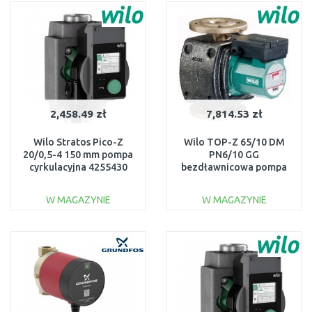
Do porównania
Do porównania
2,458.49 zł
7,814.53 zł
Wilo Stratos Pico-Z
Wilo TOP-Z 65/10 DM
20/0,5-4 150 mm pompa
PN6/10 GG
cyrkulacyjna 4255430
bezdławnicowa pompa
cyrkulacyjna 2175527
W MAGAZYNIE
W MAGAZYNIE
DO KOSZYKA
DO KOSZYKA
Do porównania
Do porównania