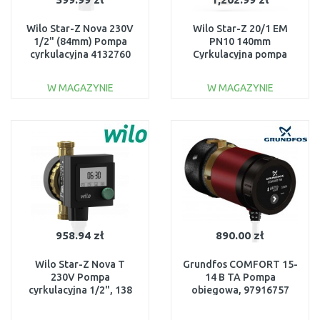
Wilo Star-Z Nova 230V
Wilo Star-Z 20/1 EM
1/2" (84mm) Pompa
PN10 140mm
cyrkulacyjna 4132760
Cyrkulacyjna pompa
bezdławnicowa
4028111
W MAGAZYNIE
W MAGAZYNIE
DO KOSZYKA
DO KOSZYKA
Do porównania
Do porównania
958.94 zł
890.00 zł
Wilo Star-Z Nova T
Grundfos COMFORT 15-
230V Pompa
14 B TA Pompa
cyrkulacyjna 1/2", 138
obiegowa, 97916757
mm, 4222650