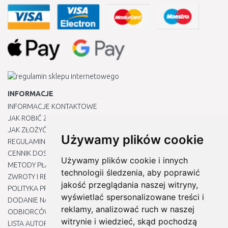
INFORMACJE
INFORMACJE KONTAKTOWE
JAK ROBIĆ ZAKUPY ?
JAK ZŁOŻYĆ REKLAMACJĘ
Używamy plików cookie
REGULAMIN
CENNIK DOSTAWY
Używamy plików cookie i innych
METODY PŁATNOŚCI
technologii śledzenia, aby poprawić
ZWROTY I REKLAMACJE PRODUKTÓW
jakość przeglądania naszej witryny,
POLITYKA PRYWATNOŚCI
wyświetlać spersonalizowane treści i
DODANIE NASZYCH ADRESÓW E-MAIL DO LISTY ZAUFANYCH
reklamy, analizować ruch w naszej
ODBIORCÓW
witrynie i wiedzieć, skąd pochodzą
LISTA AUTORYZOWANYCH CENTRÓW SERWISOWYCH