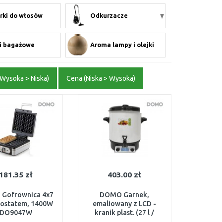
rki do włosów
Odkurzacze
i bagażowe
Aroma lampy i olejki
Wysoka > Niska)
Cena (Niska > Wysoka)
181.35 zł
403.00 zł
Gofrownica 4x7
DOMO Garnek,
mostatem, 1400W
emaliowany z LCD -
DO9047W
kranik plast. (27 l /
1800W) DO42324PC