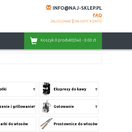
INFO@NAJ-SKLEP.PL
FAQ
|
ZALOGOWAĆ
ZAŁOŻYĆ KONTO
Koszyk
0 produkt(ów) - 0.00 zł
ołki
Ekspresy do kawy
zenie i grillowanie
Gotowanie
arki do włosów
Prostownice do włosów