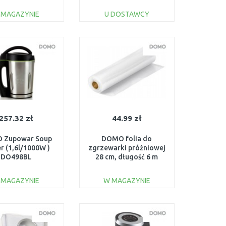
 MAGAZYNIE
U DOSTAWCY
DO KOSZYKA
DO KOSZYKA
Do porównania
Do porównania
257.32 zł
44.99 zł
 Zupowar Soup
DOMO folia do
r (1,6l/1000W )
zgrzewarki próżniowej
DO498BL
28 cm, długość 6 m
DO42ROLL-28
 MAGAZYNIE
W MAGAZYNIE
DO KOSZYKA
DO KOSZYKA
Do porównania
Do porównania