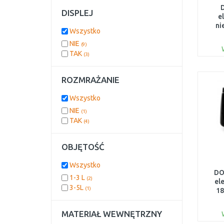
DISPLEJ
e
ni
Wszystko
22
NIE
(9)
TAK
(3)
ROZMRAŻANIE
Wszystko
NIE
(1)
TAK
(4)
OBJĘTOŚĆ
Wszystko
DO
1-3 L
(2)
el
3-5L
(1)
1
MATERIAŁ WEWNĘTRZNY