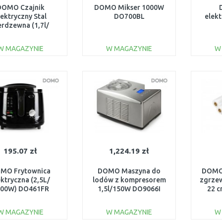
DOMO Czajnik
DOMO Mikser 1000W
lektryczny Stal
DO700BL
elek
erdzewna (1,7l/
00W) DO496WK
W MAGAZYNIE
W MAGAZYNIE
W
DO KOSZYKA
DO KOSZYKA
Do porównania
Do porównania
195.07 zł
1,224.19 zł
MO Frytownica
DOMO Maszyna do
DOMO 
ektryczna (2,5L/
lodów z kompresorem
zgrzew
800W) DO461FR
1,5l/150W DO9066I
22 cm
DO
W MAGAZYNIE
W MAGAZYNIE
W