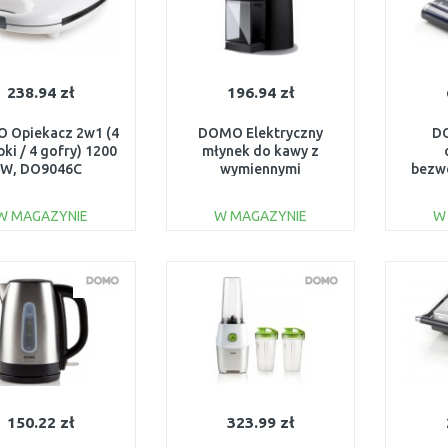
238.94 zł
196.94 zł
 Opiekacz 2w1 (4
DOMO Elektryczny
D
ki / 4 gofry) 1200
młynek do kawy z
W, DO9046C
wymiennymi
bezw
kamieniami,
UV, 
DO42440KM
c
W MAGAZYNIE
W MAGAZYNIE
W
dezy
DO KOSZYKA
DO KOSZYKA
Do porównania
Do porównania
150.22 zł
323.99 zł