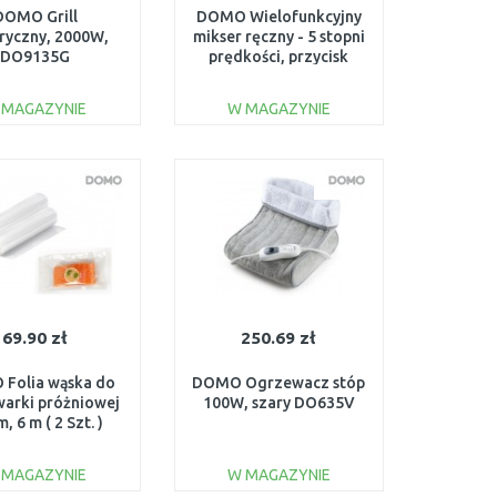
DOMO Grill
DOMO Wielofunkcyjny
tryczny, 2000W,
mikser ręczny - 5 stopni
DO9135G
prędkości, przycisk
turbo, cichy, DO9258M
 MAGAZYNIE
W MAGAZYNIE
DO KOSZYKA
DO KOSZYKA
Do porównania
Do porównania
69.90 zł
250.69 zł
Folia wąska do
DOMO Ogrzewacz stóp
arki próżniowej
100W, szary DO635V
, 6 m ( 2 Szt. )
327L-ROL22
 MAGAZYNIE
W MAGAZYNIE