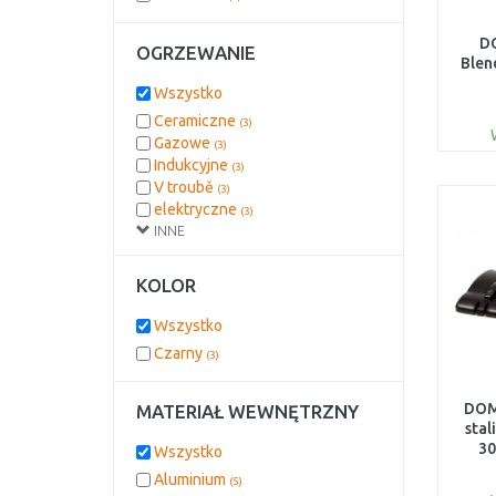
D
OGRZEWANIE
Blen
Wszystko
Ceramiczne
(3)
Gazowe
(3)
Indukcyjne
(3)
V troubě
(3)
elektryczne
(3)
INNE
KOLOR
Wszystko
Czarny
(3)
DOM
MATERIAŁ WEWNĘTRZNY
stal
3
Wszystko
Aluminium
(5)