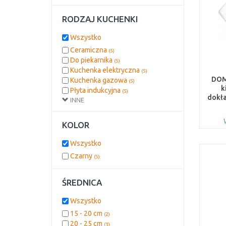
RODZAJ KUCHENKI
Wszystko
Ceramiczna
(5)
Do piekarnika
(5)
Kuchenka elektryczna
(5)
DOM
Kuchenka gazowa
(5)
k
Płyta indukcyjna
(5)
dokła
INNE
KOLOR
Wszystko
Czarny
(5)
ŚREDNICA
Wszystko
15 - 20 cm
(2)
20 - 25 cm
(1)