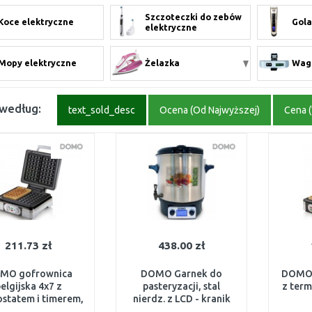
Szczoteczki do zebów
Koce elektryczne
Gola
elektryczne
Mopy elektryczne
Żelazka
Wag
 według:
text_sold_desc
Ocena (Od Najwyższej)
Cena (
211.73 zł
438.00 zł
MO gofrownica
DOMO Garnek do
DOMO 
elgijska 4x7 z
pasteryzacji, stal
z ter
statem i timerem,
nierdz. z LCD - kranik
00W, DO9149W
plastikowy (27 l /