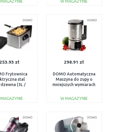
 MAGAZYNIE
W MAGAZYNIE
DO KOSZYKA
DO KOSZYKA
Do porównania
Do porównania
253.93 zł
298.91 zł
O Frytownica
DOMO Automatyczna
ktryczna stal
Maszyna do zupy o
rdzewna (3L /
mniejszych wymiarach
0W) DO464FR
(1,2L/ 900W) DO727BL
 MAGAZYNIE
W MAGAZYNIE
DO KOSZYKA
DO KOSZYKA
Do porównania
Do porównania