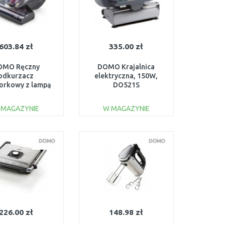
603.84 zł
335.00 zł
OMO Ręczny
DOMO Krajalnica
odkurzacz
elektryczna, 150W,
orkowy z lampą
DO521S
do głębokiego
zyszczenia i
 MAGAZYNIE
W MAGAZYNIE
nfekcji,DO234
DO KOSZYKA
DO KOSZYKA
Do porównania
Do porównania
226.00 zł
148.98 zł