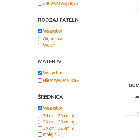
2400 W i więcej
(1)
RODZAJ PATELNI
Wszystko
Głęboka
(4)
Wok
(1)
MATERIAŁ
Wszystko
Nieprzywierająca
(5)
DOMO
ŚREDNICA
pa
10
Wszystko
24 cm - 26 cm
(1)
26 cm - 28 cm
(2)
30 cm - 32 cm
(1)
mniej niż
(1)