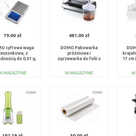
79.00 zł
481.00 zł
O cyfrowa waga
DOMO Pakowarka
DOM
ieszonkowa, z
próżniowa i
krajal
dnością do 0,01 g,
zgrzewarka do folii z
17 cm 
DO9096W
obcinarką
130W+pojemnik
W MAGAZYNIE
W MAGAZYNIE
W
próżniowy DO331L
DO KOSZYKA
DO KOSZYKA
Do porównania
Do porównania
182.19 zł
30.00 zł