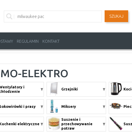
SZUKAJ
OSTAWY
REGULAMIN
KONTAKT
MO-ELEKTRO
Wentylatory i
Grzejniki
Koci
chłodzenie
Sokowirówki i prasy
Miksery
Piec
Suszenie i
Kuchenki elektryczne
przechowywanie
Susz
potraw