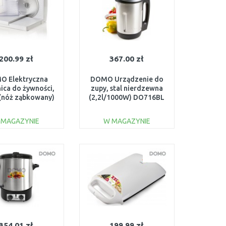
200.99 zł
367.00 zł
O Elektryczna
DOMO Urządzenie do
nica do żywności,
zupy, stal nierdzewna
(nóż ząbkowany)
(2,2l/1000W) DO716BL
MS171
 MAGAZYNIE
W MAGAZYNIE
DO KOSZYKA
DO KOSZYKA
Do porównania
Do porównania
354.01 zł
199.99 zł