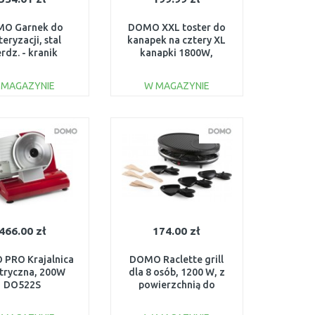
O Garnek do
DOMO XXL toster do
teryzacji, stal
kanapek na cztery XL
erdz. - kranik
kanapki 1800W,
stikowy (27 l /
DO9064C
W) DO42323PC
 MAGAZYNIE
W MAGAZYNIE
DO KOSZYKA
DO KOSZYKA
Do porównania
Do porównania
466.00 zł
174.00 zł
PRO Krajalnica
DOMO Raclette grill
tryczna, 200W
dla 8 osób, 1200 W, z
DO522S
powierzchnią do
pieczenia (420 × 295
mm) DO9038G