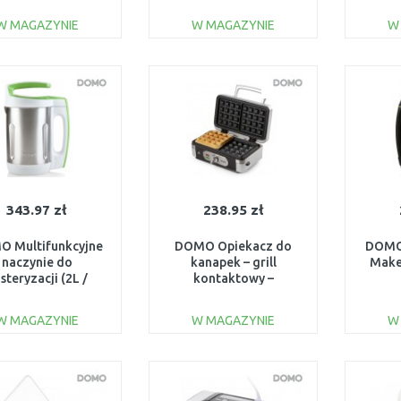
2000W) DO42325
W MAGAZYNIE
W MAGAZYNIE
W
DO KOSZYKA
DO KOSZYKA
Do porównania
Do porównania
343.97 zł
238.95 zł
 Multifunkcyjne
DOMO Opiekacz do
DOMO
naczynie do
kanapek – grill
Make
steryzacji (2L /
kontaktowy –
00W ) DO705BL
gofrownica, 3 w 1, O
mocy 1000 W, DO9136C
W MAGAZYNIE
W MAGAZYNIE
W
DO KOSZYKA
DO KOSZYKA
Do porównania
Do porównania