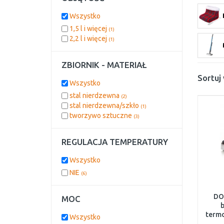
Wszystko
1,5 l i więcej
(1)
2,2 l i więcej
(1)
ZBIORNIK - MATERIAŁ
Sortuj
Wszystko
stal nierdzewna
(2)
stal nierdzewna/szkło
(1)
tworzywo sztuczne
(3)
REGULACJA TEMPERATURY
Wszystko
NIE
(6)
DO
MOC
b
termo
Wszystko
14