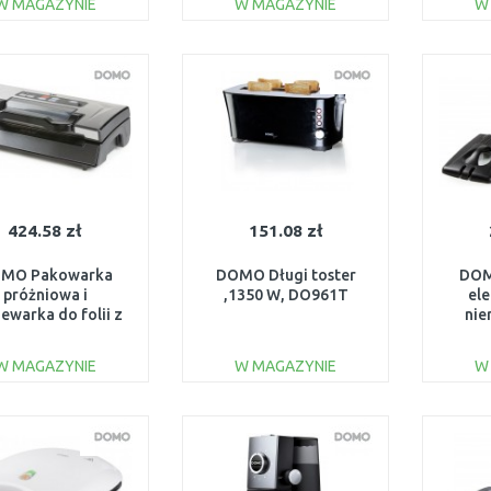
W MAGAZYNIE
W MAGAZYNIE
W
DO KOSZYKA
DO KOSZYKA
Do porównania
Do porównania
424.58 zł
151.08 zł
MO Pakowarka
DOMO Długi toster
DOM
próżniowa i
,1350 W, DO961T
ele
ewarka do folii z
nie
bcinarką 130W
220
DO336L
W MAGAZYNIE
W MAGAZYNIE
W
DO KOSZYKA
DO KOSZYKA
Do porównania
Do porównania