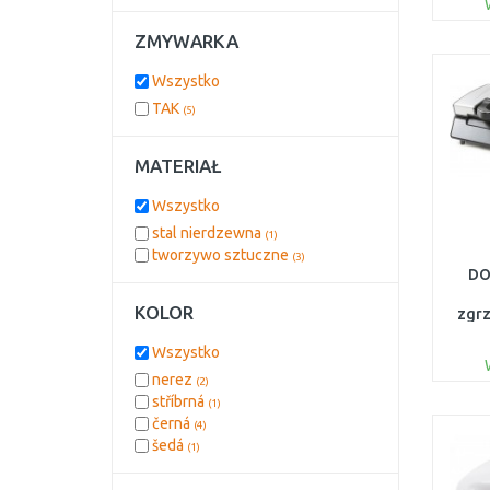
ZMYWARKA
Wszystko
TAK
(5)
MATERIAŁ
Wszystko
stal nierdzewna
(1)
tworzywo sztuczne
(3)
DO
KOLOR
zgrz
o
Wszystko
nerez
(2)
stříbrná
(1)
černá
(4)
šedá
(1)