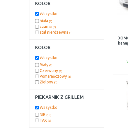
KOLOR
Wszystko
biała
(1)
czarna
(2)
stal nierdzewna
(1)
DOMO
kanap
KOLOR
Wszystko
Biały
(2)
Czerwony
(1)
Pomarańczowy
(1)
Zielony
(1)
PIEKARNIK Z GRILLEM
Wszystko
NIE
(10)
TAK
(2)