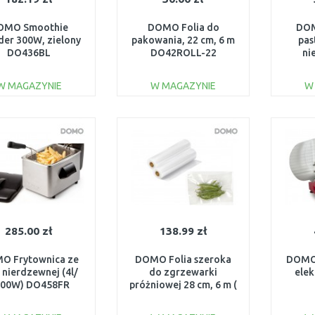
OMO Smoothie
DOMO Folia do
DOM
der 300W, zielony
pakowania, 22 cm, 6 m
pas
DO436BL
DO42ROLL-22
ni
pla
2000
W MAGAZYNIE
W MAGAZYNIE
W
DO KOSZYKA
DO KOSZYKA
Do porównania
Do porównania
285.00 zł
138.99 zł
O Frytownica ze
DOMO Folia szeroka
DOMO 
i nierdzewnej (4l/
do zgrzewarki
elek
000W) DO458FR
próżniowej 28 cm, 6 m (
DO458FR
2 Szt.) DO327L-ROL28