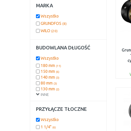
MARKA
Wszystko
GRUNDFOS
(8)
WILO
(20)
BUDOWLANA DŁUGOŚĆ
Grun
Wszystko
c
180 mm
n
(11)
ciep
150 mm
(6)
140 mm
(3)
80 mm
(3)
130 mm
(2)
INNE
138 mm
(2)
84 mm
(1)
PRZYŁĄCZE TŁOCZNE
Wszystko
1 1/4"
(6)