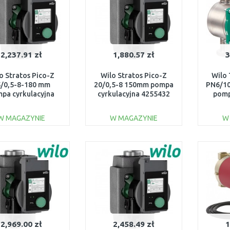
2,237.91 zł
1,880.57 zł
3
o Stratos Pico-Z
Wilo Stratos Pico-Z
Wilo
/0,5-8-180 mm
20/0,5-8 150mm pompa
PN6/1
pa cyrkulacyjna
cyrkulacyjna 4255432
pomp
4255435
W MAGAZYNIE
W MAGAZYNIE
W
DO KOSZYKA
DO KOSZYKA
Do porównania
Do porównania
2,969.00 zł
2,458.49 zł
1