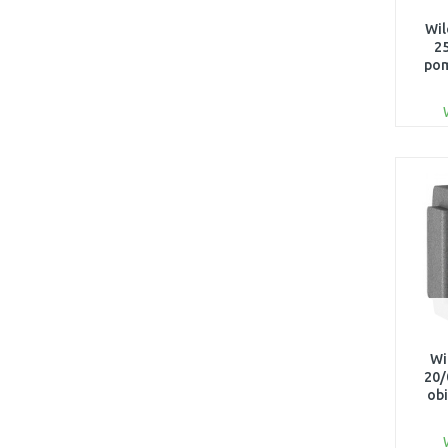
Wil
2
pom
Wi
20/
ob