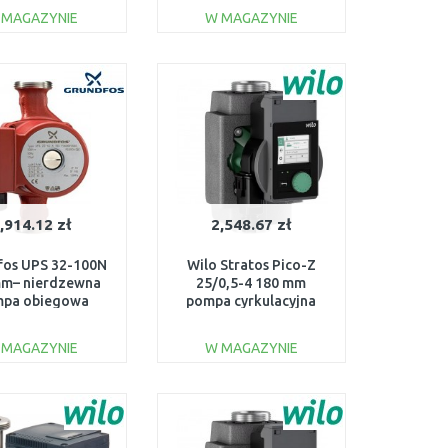
95906448
 MAGAZYNIE
W MAGAZYNIE
DO KOSZYKA
DO KOSZYKA
Do porównania
Do porównania
,914.12 zł
2,548.67 zł
fos UPS 32-100N
Wilo Stratos Pico-Z
mm– nierdzewna
25/0,5-4 180 mm
pa obiegowa
pompa cyrkulacyjna
woda pitna 2"
4255433
95906489
 MAGAZYNIE
W MAGAZYNIE
DO KOSZYKA
DO KOSZYKA
Do porównania
Do porównania