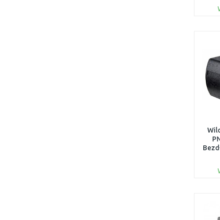
Wil
P
Bezd
cyrk