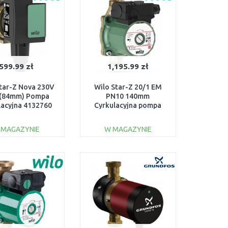
599.99 zł
1,195.99 zł
tar-Z Nova 230V
Wilo Star-Z 20/1 EM
 (84mm) Pompa
PN10 140mm
lacyjna 4132760
Cyrkulacyjna pompa
bezdławnicowa
4028111
 MAGAZYNIE
W MAGAZYNIE
DO KOSZYKA
DO KOSZYKA
Do porównania
Do porównania