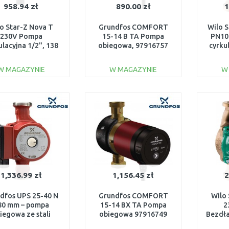
958.94 zł
890.00 zł
1
o Star-Z Nova T
Grundfos COMFORT
Wilo 
230V Pompa
15-14 B TA Pompa
PN10
ulacyjna 1/2", 138
obiegowa, 97916757
cyrku
mm, 4222650
W MAGAZYNIE
W MAGAZYNIE
W
DO KOSZYKA
DO KOSZYKA
Do porównania
Do porównania
1,336.99 zł
1,156.45 zł
2
dfos UPS 25-40 N
Grundfos COMFORT
Wilo
80 mm – pompa
15-14 BX TA Pompa
2
iegowa ze stali
obiegowa 97916749
Bezdł
dzewnej CO/woda,
cyrku