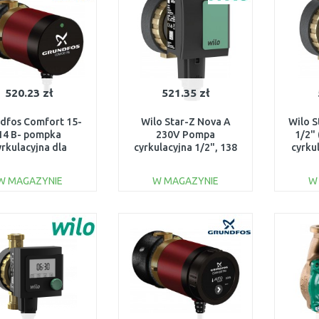
520.23 zł
521.35 zł
dfos Comfort 15-
Wilo Star-Z Nova A
Wilo S
14 B- pompka
230V Pompa
1/2"
yrkulacyjna dla
cyrkulacyjna 1/2", 138
cyrku
atychmiastowej
mm, 4132761
łej wody 97916771
W MAGAZYNIE
W MAGAZYNIE
W
DO KOSZYKA
DO KOSZYKA
Do porównania
Do porównania