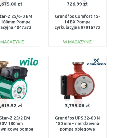
,675.00 zł
726.99 zł
Star-Z 25/6-3 EM
Grundfos Comfort 15-
 180mm Pompa
14 BX Pompa
lacyjna 4047573
cyrkulacyjna 97916772
 MAGAZYNIE
W MAGAZYNIE
DO KOSZYKA
DO KOSZYKA
Do porównania
Do porównania
,615.52 zł
3,739.06 zł
 Star-Z 25/2 EM
Grundfos UPS 32-80 N
30V 180mm
180 mm – nierdzewna
awnicowa pompa
pompa obiegowa
lacyjna 4029062
CO/woda pitna 2"