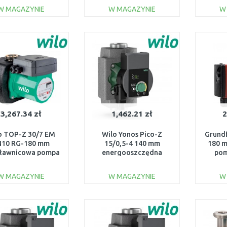
6/4"96913060
W MAGAZYNIE
W MAGAZYNIE
W
DO KOSZYKA
DO KOSZYKA
Do porównania
Do porównania
3,267.34 zł
1,462.21 zł
2
o TOP-Z 30/7 EM
Wilo Yonos Pico-Z
Grund
N10 RG-180 mm
15/0,5-4 140 mm
180 
ławnicowa pompa
energooszczędna
pom
ulacyjna 2048340
pompka cyrkulacyjna
CO/
CWU, inox 4255411
W MAGAZYNIE
W MAGAZYNIE
W
DO KOSZYKA
DO KOSZYKA
Do porównania
Do porównania