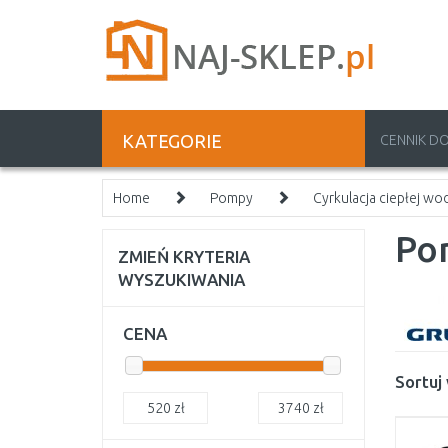
KATEGORIE
CENNIK D
Home
Pompy
Cyrkulacja ciepłej w
Po
ZMIEŃ KRYTERIA
WYSZUKIWANIA
CENA
Sortuj
520
zł
3740
zł