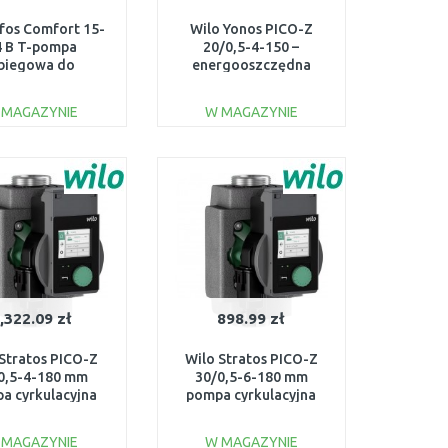
fos Comfort 15-
Wilo Yonos PICO-Z
4 B T-pompa
20/0,5-4-150 –
biegowa do
energooszczędna
ychmiastowego
pompka cyrkulacyjna
rzewania wody
CWU, inox 4255412
 MAGAZYNIE
W MAGAZYNIE
93093854
DO KOSZYKA
DO KOSZYKA
Do porównania
Do porównania
,322.09 zł
898.99 zł
 Stratos PICO-Z
Wilo Stratos PICO-Z
0,5-4-180 mm
30/0,5-6-180 mm
a cyrkulacyjna
pompa cyrkulacyjna
4255436
4255437
 MAGAZYNIE
W MAGAZYNIE