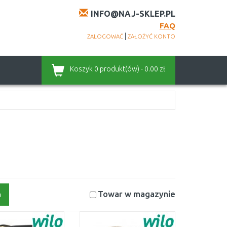
INFO@NAJ-SKLEP.PL
FAQ
|
ZALOGOWAĆ
ZAŁOŻYĆ KONTO
Koszyk
0 produkt(ów) - 0.00 zł
Towar w magazynie
a