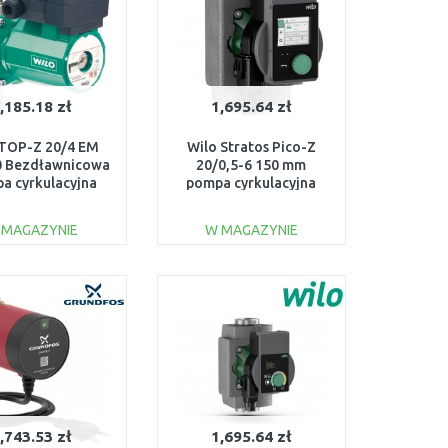
,185.18 zł
1,695.64 zł
 TOP-Z 20/4 EM
Wilo Stratos Pico-Z
0 Bezdławnicowa
20/0,5-6 150 mm
a cyrkulacyjna
pompa cyrkulacyjna
2045519
4255431
 MAGAZYNIE
W MAGAZYNIE
DO KOSZYKA
DO KOSZYKA
Do porównania
Do porównania
,743.53 zł
1,695.64 zł