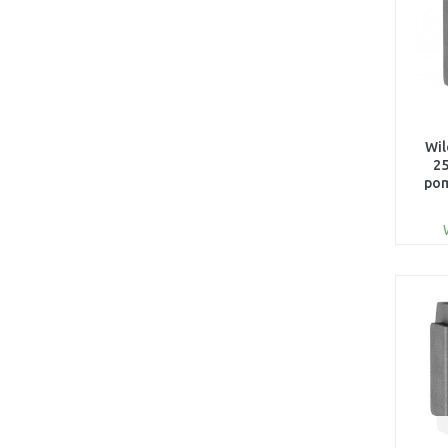
Wil
25
pom