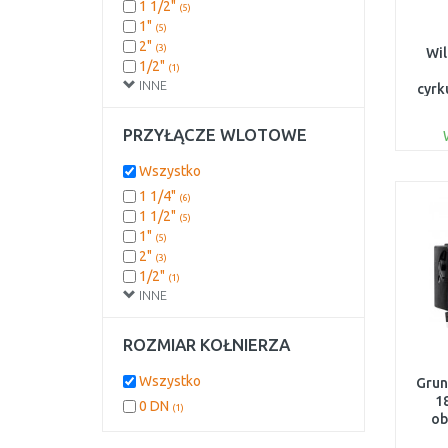
1 1/2"
(5)
1"
(5)
2"
(3)
Wil
1/2"
(1)
INNE
cyrk
PRZYŁĄCZE WLOTOWE
Wszystko
1 1/4"
(6)
1 1/2"
(5)
1"
(5)
2"
(3)
1/2"
(1)
INNE
ROZMIAR KOŁNIERZA
Wszystko
Grun
1
0 DN
(1)
ob
nier