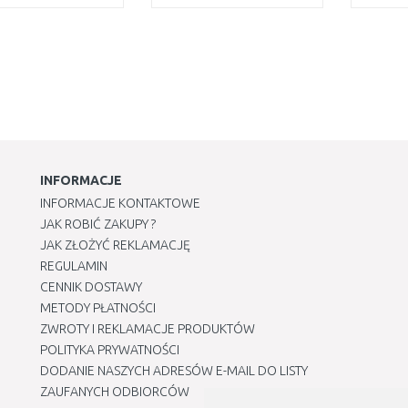
DO KOSZYKA
DO KOSZYKA
Do porównania
Do porównania
INFORMACJE
INFORMACJE KONTAKTOWE
JAK ROBIĆ ZAKUPY ?
JAK ZŁOŻYĆ REKLAMACJĘ
REGULAMIN
CENNIK DOSTAWY
METODY PŁATNOŚCI
ZWROTY I REKLAMACJE PRODUKTÓW
POLITYKA PRYWATNOŚCI
DODANIE NASZYCH ADRESÓW E-MAIL DO LISTY
ZAUFANYCH ODBIORCÓW