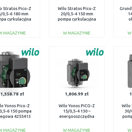
o Stratos Pico-Z
Wilo Stratos Pico-Z
Grund
5/0,5-6 180 mm
20/0,5-4 150 mm
1
pa cyrkulacyjna
pompa cyrkulacyjna
o
4255434
4255430
nat
podg
W MAGAZYNIE
W MAGAZYNIE
W
DO KOSZYKA
DO KOSZYKA
Do porównania
Do porównania
1,358.78 zł
1,806.99 zł
1
lo Yonos Pico-Z
Wilo Yonos PICO-Z
Wilo
0,5-6 150 pompa
15/0,5-4 130 –
30/
iegowa 4255413
energooszczędna
pomp
pompka cyrkulacyjna
CWU, inox 4255410
W MAGAZYNIE
W MAGAZYNIE
W