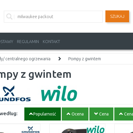
SZUKAJ
OSTAWY
REGULAMIN
KONTAKT
ody/ centralnego ogrzewania
Pompy z gwintem
mpy z gwintem
 według:
Popularność
Ocena
Cena
Cen