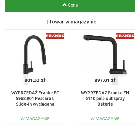
Cena
Towar w magazynie
801.33 zł
897.01 zł
WYPRZEDAŻ Franke FC
WYPRZEDAŻ Franke FN
5968.901 Pescara L
6110 pull-out spray
Slide-In wyciągana
Baterie
wylewka, Czarny mat PO
kuchenne,Czarny mat
SERWISIE
115.0653.382 UŻYWANY
W MAGAZYNIE
W MAGAZYNIE
DO KOSZYKA
DO KOSZYKA
Do porównania
Do porównania