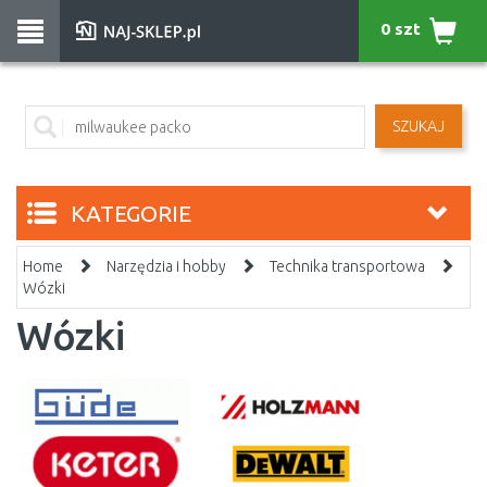
0 szt
SZUKAJ
KATEGORIE
Home
Narzędzia i hobby
Technika transportowa
Wózki
Wózki