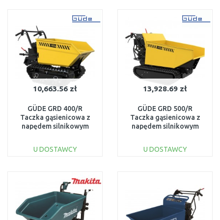
DO KOSZYKA
DO KOSZYKA
Do porównania
Do porównania
10,663.56 zł
13,928.69 zł
GÜDE GRD 400/R
GÜDE GRD 500/R
Taczka gąsienicowa z
Taczka gąsienicowa z
napędem silnikowym
napędem silnikowym
55565
55527
U DOSTAWCY
U DOSTAWCY
DO KOSZYKA
DO KOSZYKA
Do porównania
Do porównania