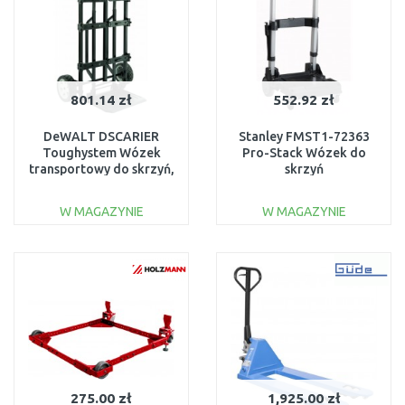
801.14 zł
552.92 zł
DeWALT DSCARIER
Stanley FMST1-72363
Toughystem Wózek
Pro-Stack Wózek do
transportowy do skrzyń,
skrzyń
1-70-324
W MAGAZYNIE
W MAGAZYNIE
DO KOSZYKA
DO KOSZYKA
Do porównania
Do porównania
275.00 zł
1,925.00 zł