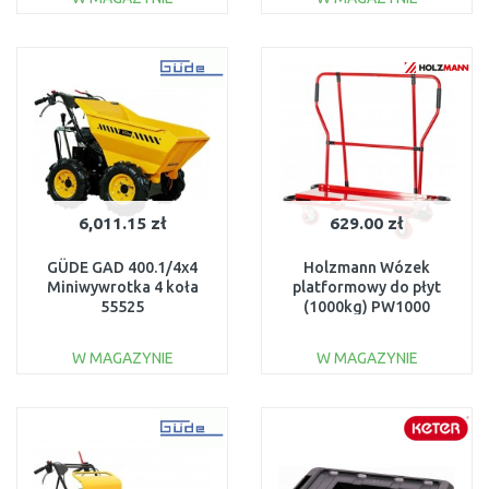
DO KOSZYKA
DO KOSZYKA
Do porównania
Do porównania
6,011.15 zł
629.00 zł
GÜDE GAD 400.1/4x4
Holzmann Wózek
Miniwywrotka 4 koła
platformowy do płyt
55525
(1000kg) PW1000
W MAGAZYNIE
W MAGAZYNIE
DO KOSZYKA
DO KOSZYKA
Do porównania
Do porównania