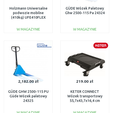
Holzmann Uniwersalne
GÜDE Wózek Paletowy
podwozie mobilne
Ghw 2500-115 Pa 24324
(410kg) UFE410FLEX
W MAGAZYNIE
W MAGAZYNIE
DO KOSZYKA
DO KOSZYKA
Do porównania
Do porównania
2,182.00 zł
219.00 zł
GÜDE GHW 2500-115 PU
KETER CONNECT
Güde Wózek paletowy
Wózek transportowy
24325
55,7x43,7x16,4 cm
czarny 17205514
W MAGAZYNIE
W MAGAZYNIE