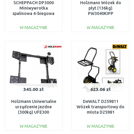
SCHEPPACH DP3000
Holzmann Wózek do
Miniwywrotka
płyt (136kg)
spalinowa 4-biegowa
PW3040KIPP
4x4, 300kg 5908802903
W MAGAZYNIE
W MAGAZYNIE
DO KOSZYKA
DO KOSZYKA
Do porównania
Do porównania
345.00 zł
623.06 zł
Holzmann Uniwersalne
DeWALT D259811
urządzenie jezdne
Wózek transportowy do
(300kg) UFE300
młota D25981
W MAGAZYNIE
W MAGAZYNIE