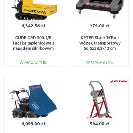
6,342.56 zł
179.00 zł
GÜDE GRD 300.1/R
KETER Stack'N'Roll
Taczka gąsienicowa z
Wózek transportowy
napędem silnikowym
56,5x38,8x12 cm
55526
17213885
W MAGAZYNIE
W MAGAZYNIE
DO KOSZYKA
DO KOSZYKA
Do porównania
Do porównania
6,099.00 zł
594.00 zł