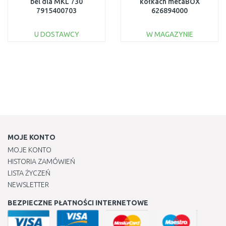
bel dla MKL 730
kółkach metaBOX
7915400703
626894000
U DOSTAWCY
W MAGAZYNIE
DO KOSZYKA
DO KOSZYKA
Do porównania
Do porównania
MOJE KONTO
MOJE KONTO
HISTORIA ZAMÓWIEŃ
LISTA ŻYCZEŃ
NEWSLETTER
BEZPIECZNE PŁATNOŚCI INTERNETOWE