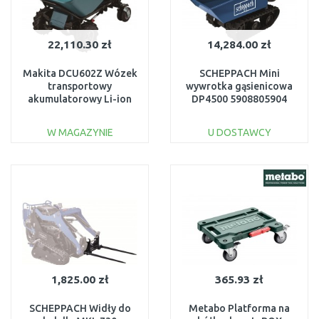
22,110.30 zł
14,284.00 zł
Makita DCU602Z Wózek
SCHEPPACH Mini
transportowy
wywrotka gąsienicowa
akumulatorowy Li-ion
DP4500 5908805904
LXT 2x18V, bez
akumulatorów
W MAGAZYNIE
U DOSTAWCY
DO KOSZYKA
DO KOSZYKA
Do porównania
Do porównania
1,825.00 zł
365.93 zł
SCHEPPACH Widły do
Metabo Platforma na