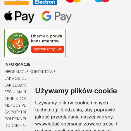
INFORMACJE
INFORMACJE KONTAKTOWE
JAK ROBIĆ ZAKUPY ?
JAK ZŁOŻYĆ REKLAMACJĘ
Używamy plików cookie
REGULAMIN
CENNIK DOSTAWY
Używamy plików cookie i innych
METODY PŁATNOŚCI
technologii śledzenia, aby poprawić
ZWROTY I REKLAMACJE PRODUKTÓW
jakość przeglądania naszej witryny,
POLITYKA PRYWATNOŚCI
wyświetlać spersonalizowane treści i
DODANIE NASZYCH ADRESÓW E-MAIL DO LISTY ZAUFANYCH
reklamy, analizować ruch w naszej