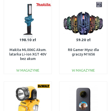
Do porównania
Do porównania
198.10 zł
59.20 zł
Makita ML006G Akum.
R8 Gamer Mysz dla
latarka Li-ion XGT 40V
graczy M1656
bez akum
W MAGAZYNIE
W MAGAZYNIE
DO KOSZYKA
DO KOSZYKA
Do porównania
Do porównania