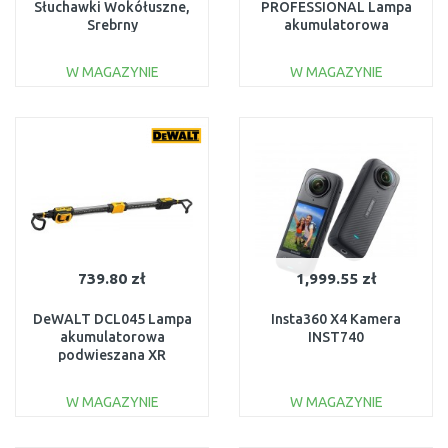
Słuchawki Wokółuszne,
PROFESSIONAL Lampa
Srebrny
akumulatorowa
06014A1000
W MAGAZYNIE
W MAGAZYNIE
DO KOSZYKA
DO KOSZYKA
Do porównania
Do porównania
739.80 zł
1,999.55 zł
DeWALT DCL045 Lampa
Insta360 X4 Kamera
akumulatorowa
INST740
podwieszana XR
(12V/18V/bez aku)
W MAGAZYNIE
W MAGAZYNIE
DO KOSZYKA
DO KOSZYKA