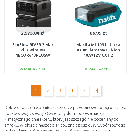
2,575.04 zł
86.99 zł
EcoFlow RIVER 3 Max
Makita ML103 Latarka
Plus Wireless
akumulatorowa Li-ion
1ECOR643PLUSW
10,8/12V CXT Z
W MAGAZYNIE
W MAGAZYNIE
DO KOSZYKA
DO KOSZYKA
Do porównania
Do porównania
1
2
3
4
>
>|
Dobre oświetlenie pomieszczeń oraz przydomowego ogródka jest
podstawową kwestią. Oświetlony dom i posesja nadają
klimatycznego charakteru, który jest szczególnie doceniany po
zmroku. W ofercie naszego sklepu znajdziesz duży wybór różnego