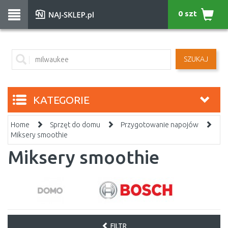
0 szt
SZUKAJ
KATEGORIE
Home
Sprzęt do domu
Przygotowanie napojów
Miksery smoothie
Miksery smoothie
FILTR