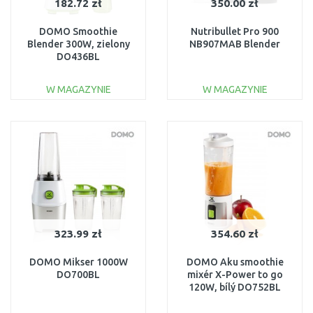
182.72 zł
350.00 zł
DOMO Smoothie
Nutribullet Pro 900
Blender 300W, zielony
NB907MAB Blender
DO436BL
W MAGAZYNIE
W MAGAZYNIE
DO KOSZYKA
DO KOSZYKA
Do porównania
Do porównania
323.99 zł
354.60 zł
DOMO Mikser 1000W
DOMO Aku smoothie
DO700BL
mixér X-Power to go
120W, bílý DO752BL