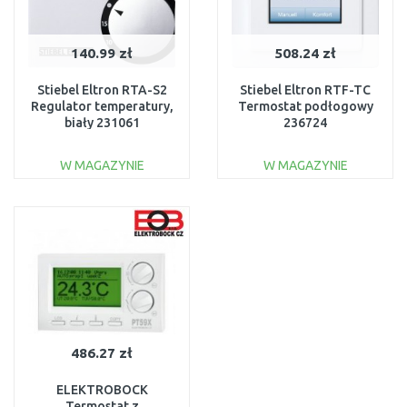
140.99 zł
508.24 zł
Stiebel Eltron RTA-S2
Stiebel Eltron RTF-TC
Regulator temperatury,
Termostat podłogowy
biały 231061
236724
W MAGAZYNIE
W MAGAZYNIE
DO KOSZYKA
DO KOSZYKA
Do porównania
Do porównania
486.27 zł
ELEKTROBOCK
Termostat z