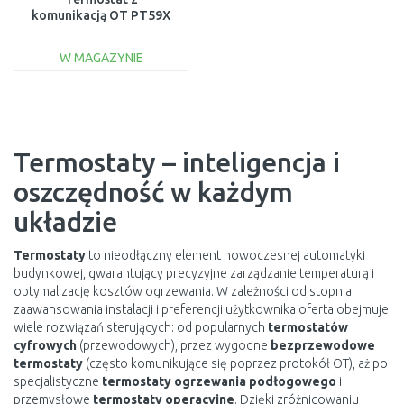
komunikacją OT PT59X
W MAGAZYNIE
DO KOSZYKA
Do porównania
Termostaty – inteligencja i
oszczędność w każdym
układzie
Termostaty
to nieodłączny element nowoczesnej automatyki
budynkowej, gwarantujący precyzyjne zarządzanie temperaturą i
optymalizację kosztów ogrzewania. W zależności od stopnia
zaawansowania instalacji i preferencji użytkownika oferta obejmuje
wiele rozwiązań sterujących: od popularnych
termostatów
cyfrowych
(przewodowych), przez wygodne
bezprzewodowe
termostaty
(często komunikujące się poprzez protokół OT), aż po
specjalistyczne
termostaty ogrzewania podłogowego
i
przemysłowe
termostaty operacyjne
. Dzięki zróżnicowaniu