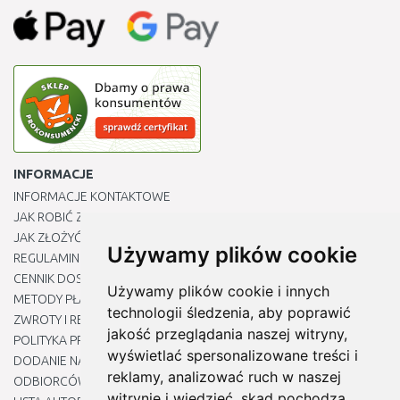
INFORMACJE
INFORMACJE KONTAKTOWE
JAK ROBIĆ ZAKUPY ?
JAK ZŁOŻYĆ REKLAMACJĘ
Używamy plików cookie
REGULAMIN
CENNIK DOSTAWY
Używamy plików cookie i innych
METODY PŁATNOŚCI
technologii śledzenia, aby poprawić
ZWROTY I REKLAMACJE PRODUKTÓW
jakość przeglądania naszej witryny,
POLITYKA PRYWATNOŚCI
wyświetlać spersonalizowane treści i
DODANIE NASZYCH ADRESÓW E-MAIL DO LISTY ZAUFANYCH
reklamy, analizować ruch w naszej
ODBIORCÓW
witrynie i wiedzieć, skąd pochodzą