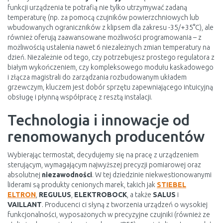
funkcji urządzenia te potrafią nie tylko utrzymywać zadaną
temperaturę (np. za pomocą czujników powierzchniowych lub
wbudowanych ograniczników z klipsem dla zakresu -35/+35°C), ale
również oferują zaawansowane możliwości programowania – z
możliwością ustalenia nawet 6 niezależnych zmian temperatury na
dzień. Niezależnie od tego, czy potrzebujesz prostego regulatora z
białym wykończeniem, czy kompleksowego modułu kaskadowego
i złącza magistrali do zarządzania rozbudowanym układem
grzewczym, kluczem jest dobór sprzętu zapewniającego intuicyjną
obsługę i płynną współpracę z resztą instalacji.
Technologia i innowacje od
renomowanych producentów
Wybierając termostat, decydujemy się na pracę z urządzeniem
sterującym, wymagającym najwyższej precyzji pomiarowej oraz
absolutnej
niezawodności
. W tej dziedzinie niekwestionowanymi
liderami są produkty cenionych marek, takich jak
STIEBEL
ELTRON
,
REGULUS
,
ELEKTROBOCK
, a także
SALUS
i
VAILLANT
. Producenci ci słyną z tworzenia urządzeń o wysokiej
funkcjonalności, wyposażonych w precyzyjne czujniki (również ze