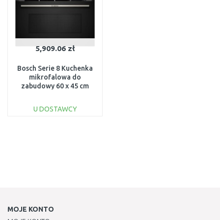
5,909.06 zł
Bosch Serie 8 Kuchenka
mikrofalowa do
zabudowy 60 x 45 cm
Czarny
CEG732XB1CEG732XB1
U DOSTAWCY
DO KOSZYKA
Do porównania
MOJE KONTO