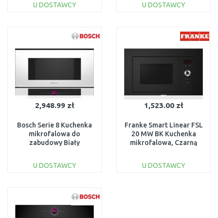
U DOSTAWCY
U DOSTAWCY
DO KOSZYKA
DO KOSZYKA
Do porównania
Do porównania
2,948.99 zł
1,523.00 zł
Bosch Serie 8 Kuchenka
Franke Smart Linear FSL
mikrofalowa do
20 MW BK Kuchenka
zabudowy Biały
mikrofalowa, Czarną
BFL7221W1
131.0632.993
U DOSTAWCY
U DOSTAWCY
DO KOSZYKA
DO KOSZYKA
Do porównania
Do porównania