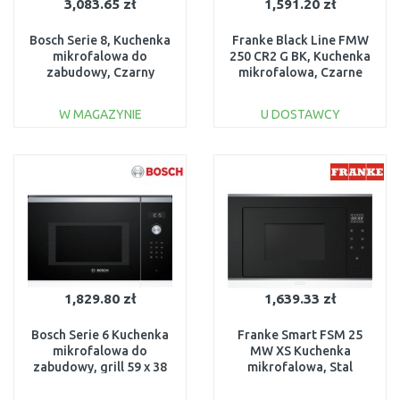
3,083.65 zł
1,591.20 zł
Bosch Serie 8, Kuchenka
Franke Black Line FMW
mikrofalowa do
250 CR2 G BK, Kuchenka
zabudowy, Czarny
mikrofalowa, Czarne
BFR7221B1
szkło 131.0391.304
W MAGAZYNIE
U DOSTAWCY
DO KOSZYKA
DO KOSZYKA
Do porównania
Do porównania
1,829.80 zł
1,639.33 zł
Bosch Serie 6 Kuchenka
Franke Smart FSM 25
mikrofalowa do
MW XS Kuchenka
zabudowy, grill 59 x 38
mikrofalowa, Stal
cm Stal szlachetna
szlachetna/Czarne
BEL554MS0
szkło 131.0627.471