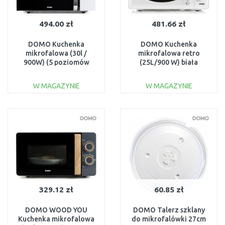
494.00 zł
481.66 zł
DOMO Kuchenka
DOMO Kuchenka
mikrofalowa (30l /
mikrofalowa retro
900W) (5 poziomów
(25L/900 W) biała
mocy + funkcja
DO3125
rozmrażania) DO42231
W MAGAZYNIE
W MAGAZYNIE
DO KOSZYKA
DO KOSZYKA
Do porównania
Do porównania
329.12 zł
60.85 zł
DOMO WOOD YOU
DOMO Talerz szklany
Kuchenka mikrofalowa
do mikrofalówki 27cm