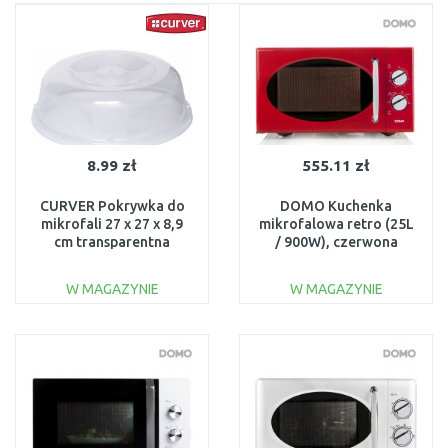
8.99 zł
555.11 zł
CURVER Pokrywka do
DOMO Kuchenka
mikrofali 27 x 27 x 8,9
mikrofalowa retro (25L
cm transparentna
/ 900W), czerwona
05213-000
DO2925
W MAGAZYNIE
W MAGAZYNIE
DO KOSZYKA
DO KOSZYKA
Do porównania
Do porównania