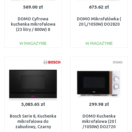
569.00 zł
673.62 zł
DOMO Cyfrowa
DOMO Mikrofalówka (
kuchenka mikrofalowa
20 l,/1050W) DO2820
(23 litry / 800W) 8
automatycznych
programów, DO2924
W MAGAZYNIE
W MAGAZYNIE
DO KOSZYKA
DO KOSZYKA
Do porównania
Do porównania
3,083.65 zł
299.98 zł
Bosch Serie 8, Kuchenka
DOMO Kuchenka
mikrofalowa do
mikrofalowa (20 l
zabudowy, Czarny
/1050W) DO2720