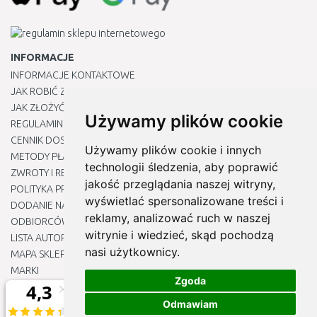
INFORMACJE
INFORMACJE KONTAKTOWE
JAK ROBIĆ ZAKUPY ?
JAK ZŁOŻYĆ REKLAMACJĘ
Używamy plików cookie
REGULAMIN
CENNIK DOSTAWY
Używamy plików cookie i innych
METODY PŁATNOŚCI
technologii śledzenia, aby poprawić
ZWROTY I REKLAMACJE PRODUKTÓW
jakość przeglądania naszej witryny,
POLITYKA PRYWATNOŚCI
wyświetlać spersonalizowane treści i
DODANIE NASZYCH ADRESÓW E-MAIL DO LISTY ZAUFANYCH
reklamy, analizować ruch w naszej
ODBIORCÓW
witrynie i wiedzieć, skąd pochodzą
LISTA AUTORYZOWANYCH CENTRÓW SERWISOWYCH
nasi użytkownicy.
MAPA SKLEPU
MARKI
Zgoda
BLOGU
EDYTUJ MOJE PREFERENCJE DOTYCZĄCE PLIKÓW COOKIE
Odmawiam