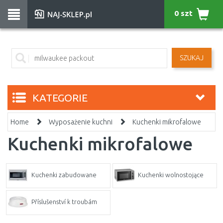
0 szt
SZUKAJ
KATEGORIE
Home
Wyposażenie kuchni
Kuchenki mikrofalowe
Kuchenki mikrofalowe
Kuchenki zabudowane
Kuchenki wolnostojące
Příslušenství k troubám