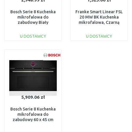
Bosch Serie 8 Kuchenka
Franke Smart Linear FSL
mikrofalowa do
20 MW BK Kuchenka
zabudowy Biały
mikrofalowa, Czarną
BFL7221W1
131.0632.993
U DOSTAWCY
U DOSTAWCY
DO KOSZYKA
DO KOSZYKA
Do porównania
Do porównania
5,909.06 zł
Bosch Serie 8 Kuchenka
mikrofalowa do
zabudowy 60 x 45 cm
Czarny
CEG732XB1CEG732XB1