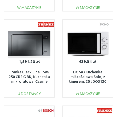
BFR7221B1
W MAGAZYNIE
W MAGAZYNIE
DO KOSZYKA
DO KOSZYKA
Do porównania
Do porównania
1,591.20 zł
439.34 zł
Franke Black Line FMW
DOMO Kuchenka
250 CR2 G BK, Kuchenka
mikrofalowa Solo, z
mikrofalowa, Czarne
timerem, 20 l DO3120
szkło 131.0391.304
U DOSTAWCY
W MAGAZYNIE
DO KOSZYKA
DO KOSZYKA
Do porównania
Do porównania