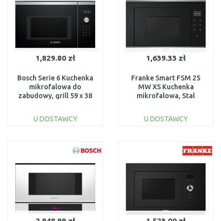
1,829.80 zł
1,639.33 zł
Bosch Serie 6 Kuchenka
Franke Smart FSM 25
mikrofalowa do
MW XS Kuchenka
zabudowy, grill 59 x 38
mikrofalowa, Stal
cm Stal szlachetna
szlachetna/Czarne
BEL554MS0
szkło 131.0627.471
U DOSTAWCY
U DOSTAWCY
DO KOSZYKA
DO KOSZYKA
Do porównania
Do porównania
2,948.99 zł
1,523.00 zł