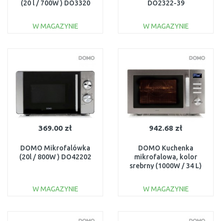
(20 l / 700W ) DO3320
DO2322-39
W MAGAZYNIE
W MAGAZYNIE
DO KOSZYKA
DO KOSZYKA
Do porównania
Do porównania
369.00 zł
942.68 zł
DOMO Mikrofalówka
DOMO Kuchenka
(20l / 800W ) DO42202
mikrofalowa, kolor
srebrny (1000W / 34 L)
DO2334CG
W MAGAZYNIE
W MAGAZYNIE
DO KOSZYKA
DO KOSZYKA
Do porównania
Do porównania