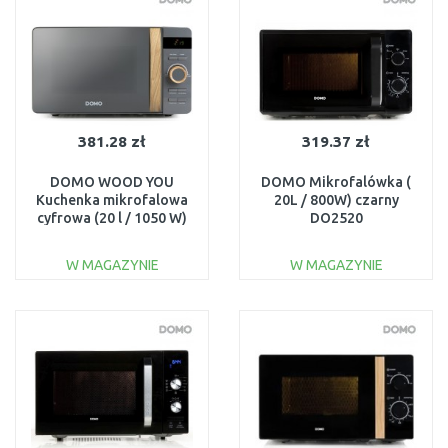
381.28 zł
319.37 zł
DOMO WOOD YOU
DOMO Mikrofalówka (
Kuchenka mikrofalowa
20L / 800W) czarny
cyfrowa (20 l / 1050 W)
DO2520
DO3420
W MAGAZYNIE
W MAGAZYNIE
DO KOSZYKA
DO KOSZYKA
Do porównania
Do porównania