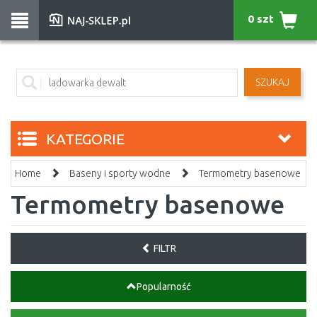
0 szt
SZUKAJ
KATEGORIE
Home
Baseny i sporty wodne
Termometry basenowe
Termometry basenowe
FILTR
Popularność