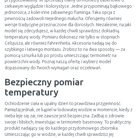
przygotowaliśmy. W sprzedaży mamy termometry basenowe o
ciekawym wyglądzie i kolorystyce. Jedne przypominają bajkowego
jednorożca, z kolei inne zabawnego flaminga. Taka opcja z
pewnością zadowoli niejednego malucha. Oferujemy również
wersje tradycyjne przeznaczone dla dorosłych. Niezależnie, na jaki
model się zdecydujesz, w każdej chwili sprawdzisz dokładną
temperaturę wody. Pomiaru dokonasz nie tylko w stopniach
Celsjusza, ale również Fahrenheita. Akcesoria nadają się do
szybkiego i łatwego montażu. Zrobisz to na dwa sposoby — za
pomocą sznurka lub po prostu umieszczając termometr na
powierzchni wody. Poznaj naszą ofertę i wybierz model
dopasowany do Twoich wymagań oraz oczekiwań.
Bezpieczny pomiar
temperatury
Ochłodzenie ciała w upalny dzień to prawdziwa przyjemność.
Pamiętaj jednak, że kąpiel w lodowatej wodzie w momencie, kiedy z
nieba leje się żar, nie zawsze jest bezpieczna. Zadbaj o zdrowie
swoje i bliskich, inwestując w termometr basenowy. To praktyczny
produkt nadający się do każdego przydomowego zbiornika.
Umieszczając go w wodzie, w każdej chwili sprawdzisz jej