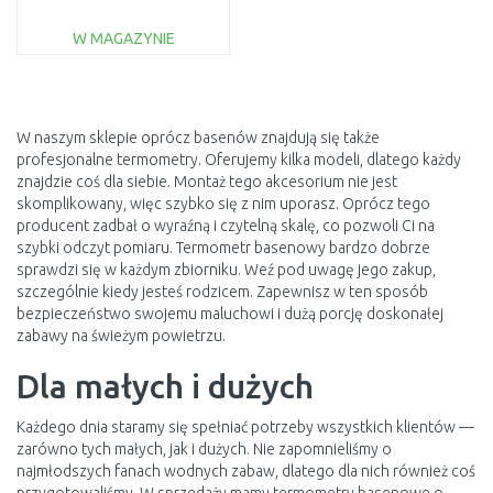
W MAGAZYNIE
DO KOSZYKA
Do porównania
W naszym sklepie oprócz basenów znajdują się także
profesjonalne termometry. Oferujemy kilka modeli, dlatego każdy
znajdzie coś dla siebie. Montaż tego akcesorium nie jest
skomplikowany, więc szybko się z nim uporasz. Oprócz tego
producent zadbał o wyraźną i czytelną skalę, co pozwoli Ci na
szybki odczyt pomiaru. Termometr basenowy bardzo dobrze
sprawdzi się w każdym zbiorniku. Weź pod uwagę jego zakup,
szczególnie kiedy jesteś rodzicem. Zapewnisz w ten sposób
bezpieczeństwo swojemu maluchowi i dużą porcję doskonałej
zabawy na świeżym powietrzu.
Dla małych i dużych
Każdego dnia staramy się spełniać potrzeby wszystkich klientów —
zarówno tych małych, jak i dużych. Nie zapomnieliśmy o
najmłodszych fanach wodnych zabaw, dlatego dla nich również coś