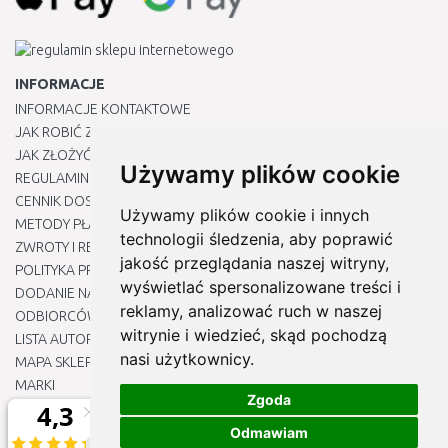
INFORMACJE
INFORMACJE KONTAKTOWE
JAK ROBIĆ ZAKUPY ?
JAK ZŁOŻYĆ REKLAMACJĘ
Używamy plików cookie
REGULAMIN
CENNIK DOSTAWY
Używamy plików cookie i innych
METODY PŁATNOŚCI
technologii śledzenia, aby poprawić
ZWROTY I REKLAMACJE PRODUKTÓW
jakość przeglądania naszej witryny,
POLITYKA PRYWATNOŚCI
wyświetlać spersonalizowane treści i
DODANIE NASZYCH ADRESÓW E-MAIL DO LISTY ZAUFANYCH
reklamy, analizować ruch w naszej
ODBIORCÓW
witrynie i wiedzieć, skąd pochodzą
LISTA AUTORYZOWANYCH CENTRÓW SERWISOWYCH
nasi użytkownicy.
MAPA SKLEPU
MARKI
Zgoda
BLOGU
EDYTUJ MOJE PREFERENCJE DOTYCZĄCE PLIKÓW COOKIE
Odmawiam