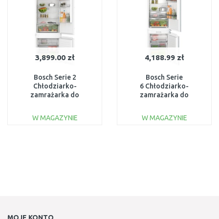
3,899.00 zł
4,188.99 zł
Bosch Serie 2
Bosch Serie
Chłodziarko-
6 Chłodziarko-
zamrażarka do
zamrażarka do
zabudowy z dolną
zabudowy z dolną
zamrażarką
zamrażarką 177.2 x 55.8
W MAGAZYNIE
W MAGAZYNIE
193.5x69.1cm
cm
KBN96NSE0
DO KOSZYKA
DO KOSZYKA
Do porównania
Do porównania
MOJE KONTO