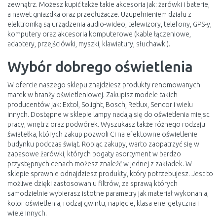
zewnątrz. Możesz kupić także takie akcesoria jak: żarówki i baterie,
a nawet gniazdka oraz przedłużacze. Uzupełnieniem działu z
elektroniką są urządzenia audio-wideo, telewizory, telefony, GPS-y,
komputery oraz akcesoria komputerowe (kable łączeniowe,
adaptery, przejściówki, myszki, klawiatury, słuchawki).
Wybór dobrego oświetlenia
W ofercie naszego sklepu znajdziesz produkty renomowanych
marek w branży oświetleniowej. Zakupisz modele takich
producentów jak: Extol, Solight, Bosch, Retlux, Sencor i wielu
innych. Dostępne w sklepie lampy nadają się do oświetlenia miejsc
pracy, wnętrz oraz podwórek. Wyszukasz także różnego rodzaju
światełka, których zakup pozwoli Ci na efektowne oświetlenie
budynku podczas świąt. Robiąc zakupy, warto zaopatrzyć się w
zapasowe żarówki, których bogaty asortyment w bardzo
przystępnych cenach możesz znaleźć w jednej z zakładek. W
sklepie sprawnie odnajdziesz produkty, który potrzebujesz. Jest to
możliwe dzięki zastosowaniu filtrów, za sprawą których
samodzielnie wybierasz istotne parametry jak materiał wykonania,
kolor oświetlenia, rodzaj gwintu, napięcie, klasa energetyczna i
wiele innych.