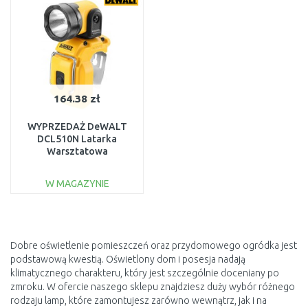
164.38 zł
WYPRZEDAŻ DeWALT
DCL510N Latarka
Warsztatowa
Lampa(12V/bez aku)BEZ
ORYGINALNEGO
W MAGAZYNIE
OPAKOWANIA
DO KOSZYKA
Do porównania
Dobre oświetlenie pomieszczeń oraz przydomowego ogródka jest
podstawową kwestią. Oświetlony dom i posesja nadają
klimatycznego charakteru, który jest szczególnie doceniany po
zmroku. W ofercie naszego sklepu znajdziesz duży wybór różnego
rodzaju lamp, które zamontujesz zarówno wewnątrz, jak i na