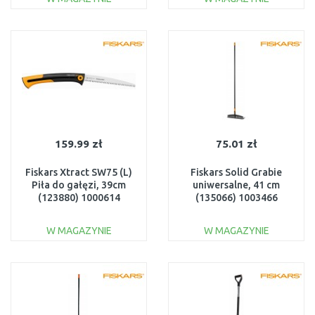
DO KOSZYKA
DO KOSZYKA
Do porównania
Do porównania
159.99 zł
75.01 zł
Fiskars Xtract SW75 (L)
Fiskars Solid Grabie
Piła do gałęzi, 39cm
uniwersalne, 41 cm
(123880) 1000614
(135066) 1003466
W MAGAZYNIE
W MAGAZYNIE
DO KOSZYKA
DO KOSZYKA
Do porównania
Do porównania