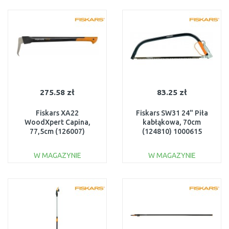
DO KOSZYKA
DO KOSZYKA
Do porównania
Do porównania
275.58 zł
83.25 zł
Fiskars XA22
Fiskars SW31 24" Piła
WoodXpert Capina,
kabłąkowa, 70cm
77,5cm (126007)
(124810) 1000615
1003623
W MAGAZYNIE
W MAGAZYNIE
DO KOSZYKA
DO KOSZYKA
Do porównania
Do porównania