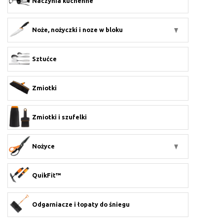
Naczynia kuchenne
Noże, nożyczki i noze w bloku
Sztućce
Zmiotki
Zmiotki i szufelki
Nożyce
QuikFit™
Odgarniacze i łopaty do śniegu