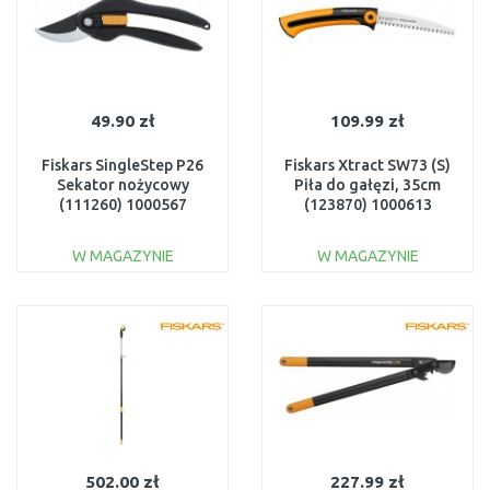
49.90 zł
109.99 zł
Fiskars SingleStep P26
Fiskars Xtract SW73 (S)
Sekator nożycowy
Piła do gałęzi, 35cm
(111260) 1000567
(123870) 1000613
W MAGAZYNIE
W MAGAZYNIE
DO KOSZYKA
DO KOSZYKA
Do porównania
Do porównania
502.00 zł
227.99 zł