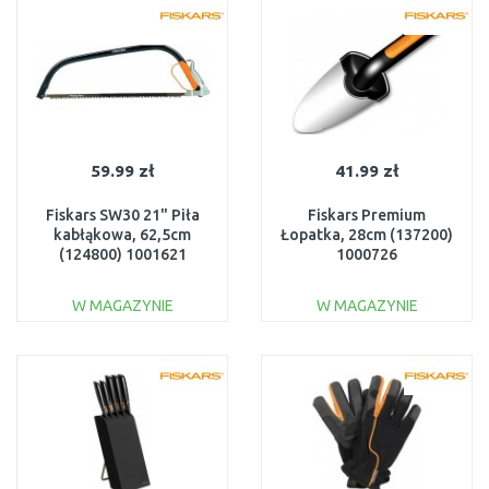
Do porównania
Do porównania
59.99 zł
41.99 zł
Fiskars SW30 21" Piła
Fiskars Premium
kabłąkowa, 62,5cm
Łopatka, 28cm (137200)
(124800) 1001621
1000726
W MAGAZYNIE
W MAGAZYNIE
DO KOSZYKA
DO KOSZYKA
Do porównania
Do porównania