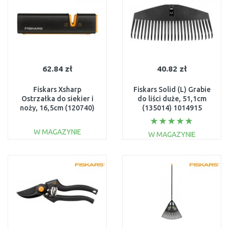
62.84 zł
40.82 zł
Fiskars Xsharp
Fiskars Solid (L) Grabie
Ostrzałka do siekier i
do liści duże, 51,1cm
noży, 16,5cm (120740)
(135014) 1014915
1000601
W MAGAZYNIE
W MAGAZYNIE
DO KOSZYKA
DO KOSZYKA
Do porównania
Do porównania