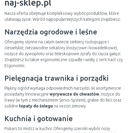
naj-sklep.pl
Nasza oferta obejmuje kompleksowy wybór produktów, które
ułatwiają życie. Wśród najpopularniejszych kategorii znajdziesz:
Narzędzia ogrodowe i leśne
Oferujemy słynne na całym świecie siekiery rozłupujące i
ciesielskie, niezawodne sekatory (nożycowe i kowadełkowe),
nożyce do żywopłotu oraz teleskopowe żyrafy do cięcia gałęzi.
Znajdziesz tu także ergonomiczne szpadle i widły z serii Xact czy
Ergonomic.
Pielęgnacja trawnika i porządki
Piękny ogród wymaga odpowiednich narzędzi. W asortymencie
posiadamy innowacyjne
wyrywacze do chwastów
, nożyce do
trawy (w tym z mechanizmem Servo-System), grabie do liści oraz
solidne
łopaty do śniegu
na sezon zimowy.
Kuchnia i gotowanie
Fiskars to mistrz w kuchni. Oferujemy szeroki wybór noży