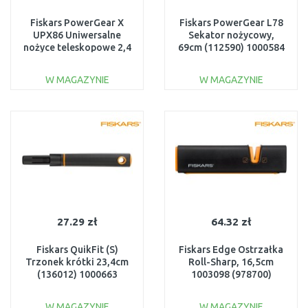
Fiskars PowerGear X
Fiskars PowerGear L78
UPX86 Uniwersalne
Sekator nożycowy,
nożyce teleskopowe 2,4
69cm (112590) 1000584
- 4 m 1023624
W MAGAZYNIE
W MAGAZYNIE
DO KOSZYKA
DO KOSZYKA
Do porównania
Do porównania
27.29 zł
64.32 zł
Fiskars QuikFit (S)
Fiskars Edge Ostrzałka
Trzonek krótki 23,4cm
Roll-Sharp, 16,5cm
(136012) 1000663
1003098 (978700)
W MAGAZYNIE
W MAGAZYNIE