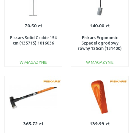
70.50 zł
140.00 zł
Fiskars Solid Grabie 154
Fiskars Ergonomic
cm (135715) 1016036
Szpadel ogrodowy
równy 125cm (131400)
1025375, 1067512
W MAGAZYNIE
W MAGAZYNIE
DO KOSZYKA
DO KOSZYKA
Do porównania
Do porównania
365.72 zł
139.99 zł