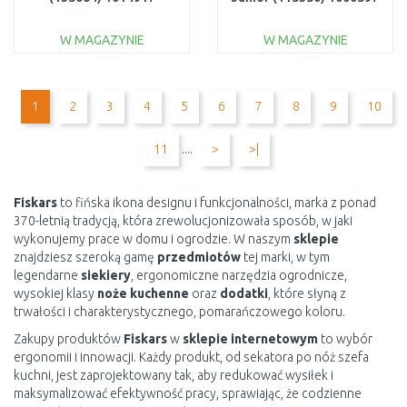
W MAGAZYNIE
W MAGAZYNIE
DO KOSZYKA
DO KOSZYKA
Do porównania
Do porównania
1
2
3
4
5
6
7
8
9
10
11
....
>
>|
Fiskars
to fińska ikona designu i funkcjonalności, marka z ponad
370-letnią tradycją, która zrewolucjonizowała sposób, w jaki
wykonujemy prace w domu i ogrodzie. W naszym
sklepie
znajdziesz szeroką gamę
przedmiotów
tej marki, w tym
legendarne
siekiery
, ergonomiczne narzędzia ogrodnicze,
wysokiej klasy
noże kuchenne
oraz
dodatki
, które słyną z
trwałości i charakterystycznego, pomarańczowego koloru.
Zakupy produktów
Fiskars
w
sklepie internetowym
to wybór
ergonomii i innowacji. Każdy produkt, od sekatora po nóż szefa
kuchni, jest zaprojektowany tak, aby redukować wysiłek i
maksymalizować efektywność pracy, sprawiając, że codzienne