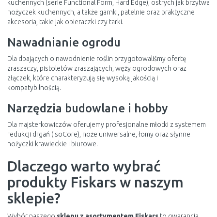
kuchennych (serie Functional Form, Hard Edge), ostrych jak brzytwa
nożyczek kuchennych, a także garnki, patelnie oraz praktyczne
akcesoria, takie jak obieraczki czy tarki.
Nawadnianie ogrodu
Dla dbających o nawodnienie roślin przygotowaliśmy ofertę
zraszaczy, pistoletów zraszających, węży ogrodowych oraz
złączek, które charakteryzują się wysoką jakością i
kompatybilnością.
Narzędzia budowlane i hobby
Dla majsterkowiczów oferujemy profesjonalne młotki z systemem
redukcji drgań (IsoCore), noże uniwersalne, łomy oraz słynne
nożyczki krawieckie i biurowe.
Dlaczego warto wybrać
produkty Fiskars w naszym
sklepie?
Wybór naszego
sklepu z asortymentem Fiskars
to gwarancja