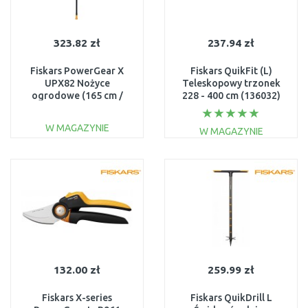
323.82 zł
237.94 zł
Fiskars PowerGear X
Fiskars QuikFit (L)
UPX82 Nożyce
Teleskopowy trzonek
ogrodowe (165 cm /
228 - 400 cm (136032)
maks. średnica gałęzi 32
1000665
mm) 1023625
W MAGAZYNIE
W MAGAZYNIE
DO KOSZYKA
DO KOSZYKA
Do porównania
Do porównania
132.00 zł
259.99 zł
Fiskars X-series
Fiskars QuikDrill L