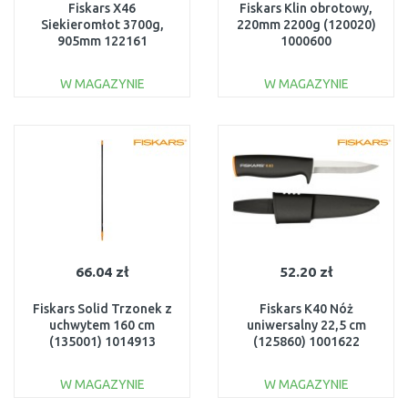
Fiskars X46
Fiskars Klin obrotowy,
Siekieromłot 3700g,
220mm 2200g (120020)
905mm 122161
1000600
(1001705)
W MAGAZYNIE
W MAGAZYNIE
DO KOSZYKA
DO KOSZYKA
Do porównania
Do porównania
66.04 zł
52.20 zł
Fiskars Solid Trzonek z
Fiskars K40 Nóż
uchwytem 160 cm
uniwersalny 22,5 cm
(135001) 1014913
(125860) 1001622
W MAGAZYNIE
W MAGAZYNIE