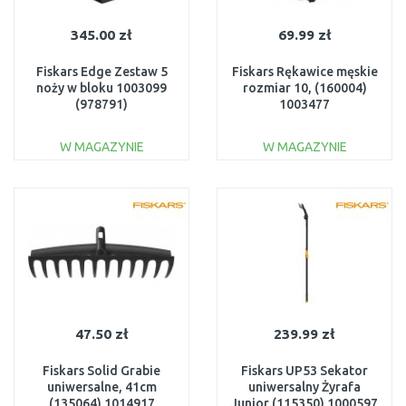
345.00 zł
69.99 zł
Fiskars Edge Zestaw 5
Fiskars Rękawice męskie
noży w bloku 1003099
rozmiar 10, (160004)
(978791)
1003477
W MAGAZYNIE
W MAGAZYNIE
DO KOSZYKA
DO KOSZYKA
Do porównania
Do porównania
47.50 zł
239.99 zł
Fiskars Solid Grabie
Fiskars UP53 Sekator
uniwersalne, 41cm
uniwersalny Żyrafa
(135064) 1014917
Junior (115350) 1000597