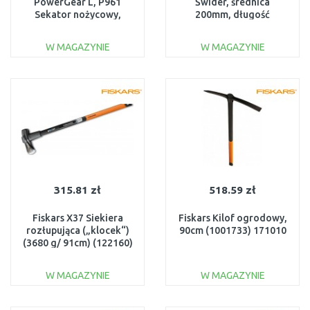
PowerGear L, P961
Świder, średnica
Sekator nożycowy,
200mm, długość
22,2cm 1057175
1100mm (134730)
1000640
W MAGAZYNIE
W MAGAZYNIE
DO KOSZYKA
DO KOSZYKA
Do porównania
Do porównania
315.81 zł
518.59 zł
Fiskars X37 Siekiera
Fiskars Kilof ogrodowy,
rozłupująca („klocek“)
90cm (1001733) 171010
(3680 g/ 91cm) (122160)
1001704
W MAGAZYNIE
W MAGAZYNIE
DO KOSZYKA
DO KOSZYKA