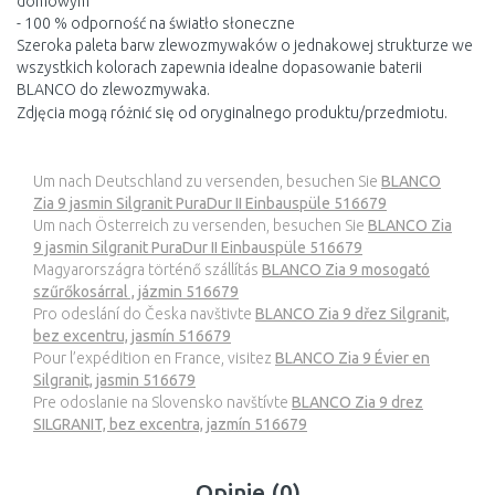
domowym
- 100 % odporność na światło słoneczne
Szeroka paleta barw zlewozmywaków o jednakowej strukturze we
wszystkich kolorach zapewnia idealne dopasowanie baterii
BLANCO do zlewozmywaka.
Zdjęcia mogą różnić się od oryginalnego produktu/przedmiotu.
Um nach Deutschland zu versenden, besuchen Sie
BLANCO
Zia 9 jasmin Silgranit PuraDur II Einbauspüle 516679
Um nach Österreich zu versenden, besuchen Sie
BLANCO Zia
9 jasmin Silgranit PuraDur II Einbauspüle 516679
Magyarországra történő szállítás
BLANCO Zia 9 mosogató
szűrőkosárral , jázmin 516679
Pro odeslání do Česka navštivte
BLANCO Zia 9 dřez Silgranit,
bez excentru, jasmín 516679
Pour l’expédition en France, visitez
BLANCO Zia 9 Évier en
Silgranit, jasmin 516679
Pre odoslanie na Slovensko navštívte
BLANCO Zia 9 drez
SILGRANIT, bez excentra, jazmín 516679
Opinie (0)