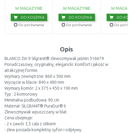
127.0557.960
127.0557.
W MAGAZYNIE
W MAGAZYNIE
W MAGAZY
DO KOSZYKA
DO KOSZYKA
DO KOSZ
Do porównania
Do porównania
Do porówn
Opis
BLANCO ZIA 9 Silgranit® zlewozmywak jaśmin 516679
Ponadczasowy, oryginalny, elegancki. Komfort i jakość w
atrakcyjnej formie.
Wymiary zewnętrzne: 860 x 500 mm
Wycięcie w blacie: 840 x 480 mm
Wymiary komór: 2 x 375 x 450 x 190 mm
Typ : 2-komorowy
Minimalna podbudowa: 90 cm
Materiał: SILGRANIT® PuraDur® II
Zlewozmywak wpuszczany w blat.
Cena obejmuje:
- 2 x zawór 3,5 cala z sitkiem
- zlew posiada kompletny syfon i odpływy