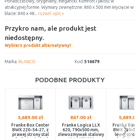
Ponadczasowy, oryginalny, elegancki. Komfort i jakość w
atrakcyjnej formie. Wymiary zewnętrzne: 860 x 500 mm Wycięcie w
blacie: 840 x 48...
rozwiń opis »
Przykro nam, ale produkt jest
niedostępny.
Wybierz produkt alternatywny!
Marka:
BLANCO
Kod:
516679
PODOBNE PRODUKTY
5,689.00 zł
867.00 zł
5,689.00 
Franke Box Center
Franke Logica LLX
Franke Box C
BWX 220-54-27, z
620, 790x500 mm,
BWX 220-54-
prawej strony stal
zlewozmywak stalowy
lewej strony
szlachetna jedwab
101.0153.289
szlachetna j