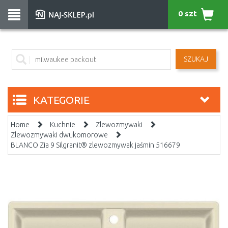
0 szt
SZUKAJ
KATEGORIE
Home
Kuchnie
Zlewozmywaki
Zlewozmywaki dwukomorowe
BLANCO Zia 9 Silgranit® zlewozmywak jaśmin 516679