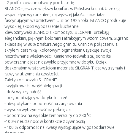
- 2 podfrezowane otwory pod baterię
BLANCO - jeszcze większy komfort w Państwa kuchni. Urzekają
wspaniałym wykonaniem, najwyższej jakości materiałami i
fascynującym wzornictwem. Już od 1925 roku BLANCO produkuje
wysokiej jakości wyposażenie kuchenne.
Zlewozmywaki BLANCO z kompozytu SILGRANIT urzekają
eleganckimi, pięknymi kolorami i atrakcyjnym wzornictwem. Silgranit
składa się w 80% z naturalnego granitu. Granit w połączeniu z
akrylem, ceramiką i kolorowym pigmentem uzyskuje swoje
niezrównane właściwości. Kamienno-jedwabista, jednolita
powierzchnia jest niezwykle przyjemna w dotyku. Dzięki
doskonałym właściwościom materiału SILGRANIT jest wytrzymały i
łatwy w utrzymaniu czystości.
Zalety kompozytu SILGRANIT:
- wyjątkowa łatwość pielęgnacji
- duża wytrzymałość
- przypominający w dotyku kamień
- niespotykana odporność na zarysowania
- wysoka wytrzymałość na pęknięcia
- odporność na wysokie temperatury do 280 °C
-100% neutralność w kontakcie z żywnością
- 100 % odporność na kwasy występujące w gospodarstwie