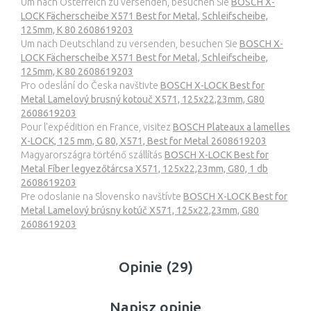
Um nach Österreich zu versenden, besuchen Sie
BOSCH X-
LOCK Fächerscheibe X571 Best for Metal, Schleifscheibe,
125mm, K 80 2608619203
Um nach Deutschland zu versenden, besuchen Sie
BOSCH X-
LOCK Fächerscheibe X571 Best for Metal, Schleifscheibe,
125mm, K 80 2608619203
Pro odeslání do Česka navštivte
BOSCH X-LOCK Best for
Metal Lamelový brusný kotouč X571, 125x22,23mm, G80
2608619203
Pour l’expédition en France, visitez
BOSCH Plateaux a lamelles
X-LOCK, 125 mm, G 80, X571, Best for Metal 2608619203
Magyarországra történő szállítás
BOSCH X-LOCK Best for
Metal Fíber legyezőtárcsa X571, 125x22,23mm, G80, 1 db
2608619203
Pre odoslanie na Slovensko navštívte
BOSCH X-LOCK Best for
Metal Lamelový brúsny kotúč X571, 125x22,23mm, G80
2608619203
Opinie (29)
Napisz opinie