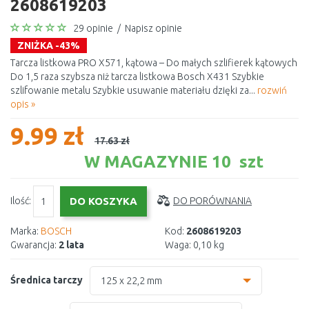
2608619203
29 opinie
/
Napisz opinie
ZNIŻKA -43%
Tarcza listkowa PRO X571, kątowa – Do małych szlifierek kątowych
Do 1,5 raza szybsza niż tarcza listkowa Bosch X431 Szybkie
szlifowanie metalu Szybkie usuwanie materiału dzięki za...
rozwiń
opis »
9.99 zł
17.63 zł
W MAGAZYNIE 10 szt
Ilość:
DO PORÓWNANIA
Marka:
BOSCH
Kod:
2608619203
Gwarancja:
2 lata
Waga:
0,10 kg
Średnica tarczy
125 x 22,2 mm
115 x 22,2 mm -
9.46 zł