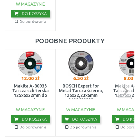
W MAGAZYNIE
DO KOSZYKA
Do porównania
PODOBNE PRODUKTY
12.00 zł
6.30 zł
8.03 zł
Makita A-80933
BOSCH Expert for
Makita A-8
Tarcza szlifierska
Metal Tarcza ścierna,
Tarcza szlifi
125x6x22mm do
125x22,23x6mm
150x6x22m
metalu
2608600223
metalu
W MAGAZYNIE
W MAGAZYNIE
W MAGAZY
DO KOSZYKA
DO KOSZYKA
DO KOSZ
Do porównania
Do porównania
Do porówn