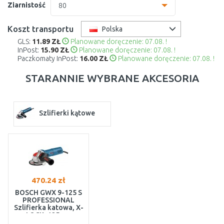
Ziarnistość
80
125 x 22,2 mm -
9.99 zł
40 -
17.99 zł
Koszt transportu
Polska
GLS:
11.89 ZŁ
Planowane doręczenie: 07.08. !
60 -
11.50 zł
InPost:
15.90 ZŁ
Planowane doręczenie: 07.08. !
Paczkomaty InPost:
16.00 ZŁ
Planowane doręczenie: 07.08. !
80 -
9.99 zł
STARANNIE WYBRANE AKCESORIA
120 -
11.03 zł
Szlifierki kątowe
470.24 zł
BOSCH GWX 9-125 S
PROFESSIONAL
Szlifierka katowa, X-
LOCK, 125mm
06017B2000