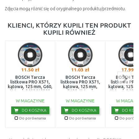
Zdjęcia mogą różnić się od oryginalnego produktu/przedmiotu.
KLIENCI, KTÓRZY KUPILI TEN PRODUKT
KUPILI RÓWNIEŻ
11.50 zł
11.03 zł
17.99 z
BOSCH Tarcza
BOSCH Tarcza
BOSCH Tar
listkowa PRO X571,
listkowa PRO X571,
listkowa PRO
kątowa, 125 mm, G60,
kątowa, 125 mm,
kątowa, 125 m
X-Lock 2608619202
G120, X-Lock
X-Lock 26086
2608619204
W MAGAZYNIE
W MAGAZYNIE
W MAGAZY
DO KOSZYKA
DO KOSZYKA
DO KOSZ
Do porównania
Do porównania
Do porówn