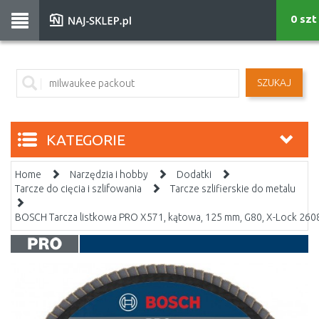
0 szt
SZUKAJ
KATEGORIE
Home
Narzędzia i hobby
Dodatki
Tarcze do cięcia i szlifowania
Tarcze szlifierskie do metalu
BOSCH Tarcza listkowa PRO X571, kątowa, 125 mm, G80, X-Lock 26