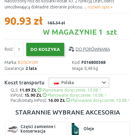
Naostrzony nóż do kosiarki Rotak 43. Z funkcją LeafCollect
umożliwiającą dokładne zbieranie pokosu. ...
rozwiń opis »
90.93 zł
165.34 zł
W MAGAZYNIE 1 szt
Ilość:
DO PORÓWNANIA
Marka:
BOSCH DIY
Kod:
F016800368
Gwarancja:
2 lata
Waga:
0,48 kg
Koszt transportu
Polska
GLS:
11.89 ZŁ
Planowane doręczenie: 10.08. !
InPost:
15.90 ZŁ
Planowane doręczenie: 10.08. !
Paczkomaty InPost:
16.00 ZŁ
Planowane doręczenie: 10.08. !
STARANNIE WYBRANE AKCESORIA
Części zamienne i
Oleje
konserwacja