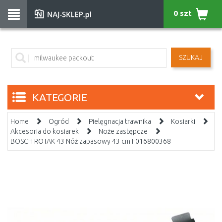
0 szt
SZUKAJ
KATEGORIE
Home
Ogród
Pielęgnacja trawnika
Kosiarki
Akcesoria do kosiarek
Noże zastępcze
BOSCH ROTAK 43 Nóż zapasowy 43 cm F016800368