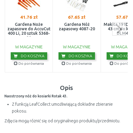
41.76 zł
67.65 zł
57.67 z
Gardena Noże
Gardena Nóż
Makita 191D43
zapasowe do AccuCut
zapasowy 4087-20
43 cm do kos
400 Li, 20 sztuk 5368-
DLM432
20
W MAGAZYNIE
W MAGAZYNIE
W MAGAZY
DO KOSZYKA
DO KOSZYKA
DO KOSZ
Do porównania
Do porównania
Do porówn
Opis
Naostrzony nóż do kosiarki Rotak 43.
Z funkcją LeafCollect umożliwiającą dokładne zbieranie
pokosu.
Zdjęcia mogą różnić się od oryginalnego produktu/przedmiotu.