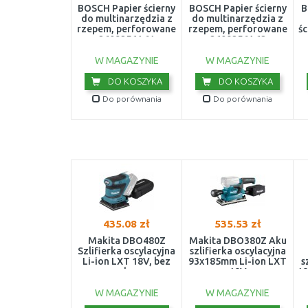
BOSCH Papier ścierny
BOSCH Papier ścierny
B
do multinarzędzia z
do multinarzędzia z
rzepem, perforowane
rzepem, perforowane
śc
2609256A61
2609256A62
W MAGAZYNIE
W MAGAZYNIE
DO KOSZYKA
DO KOSZYKA
Do porównania
Do porównania
435.08 zł
535.53 zł
Makita DBO480Z
Makita DBO380Z Aku
Szlifierka oscylacyjna
szlifierka oscylacyjna
Li-ion LXT 18V, bez
93x185mm Li-ion LXT
s
aku
18V
18
W MAGAZYNIE
W MAGAZYNIE