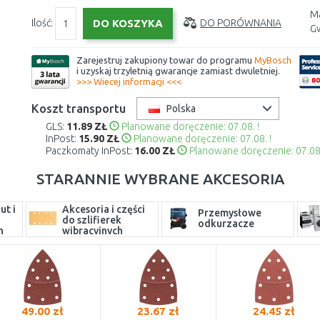
Ma
Ilość:
DO PORÓWNANIA
Gw
Zarejestruj zakupiony towar do programu
MyBosch
i uzyskaj trzyletnią gwarancje zamiast dwuletniej.
>>> Wiecej informacji <<<
Koszt transportu
Polska
GLS:
11.89 ZŁ
Planowane doręczenie: 07.08. !
InPost:
15.90 ZŁ
Planowane doręczenie: 07.08. !
Paczkomaty InPost:
16.00 ZŁ
Planowane doręczenie: 07.08.
STARANNIE WYBRANE AKCESORIA
ut i
Akcesoria i części
Przemysłowe
do szlifierek
odkurzacze
h
wibracyjnych
49.00 zł
23.67 zł
24.45 zł