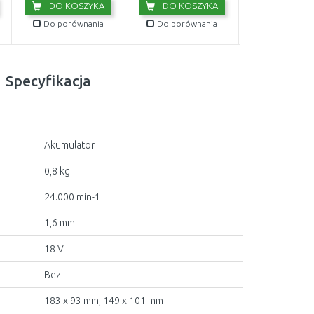
DO KOSZYKA
DO KOSZYKA
DO KOS
Do porównania
Do porównania
Do porówn
Specyfikacja
Akumulator
0,8 kg
24.000 min-1
1,6 mm
18 V
Bez
183 x 93 mm, 149 x 101 mm