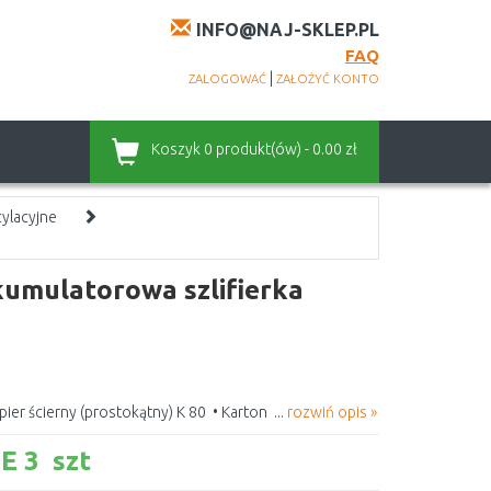
INFO@NAJ-SKLEP.PL
FAQ
|
ZALOGOWAĆ
ZAŁOŻYĆ KONTO
Koszyk
0 produkt(ów) - 0.00 zł
cylacyjne
umulatorowa szlifierka
pier ścierny (prostokątny) K 80 • Karton ...
rozwiń opis »
 3 szt