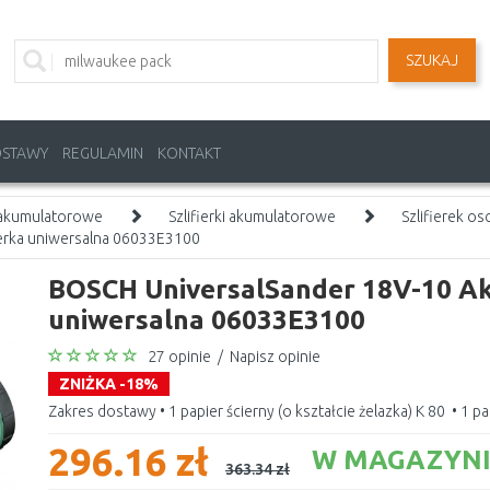
SZUKAJ
OSTAWY
REGULAMIN
KONTAKT
 akumulatorowe
Szlifierki akumulatorowe
Szlifierek os
erka uniwersalna 06033E3100
BOSCH UniversalSander 18V-10 Ak
uniwersalna 06033E3100
27 opinie
/
Napisz opinie
ZNIŻKA -18%
Zakres dostawy • 1 papier ścierny (o kształcie żelazka) K 80 • 1 pa
296.16 zł
W MAGAZYNIE
363.34 zł