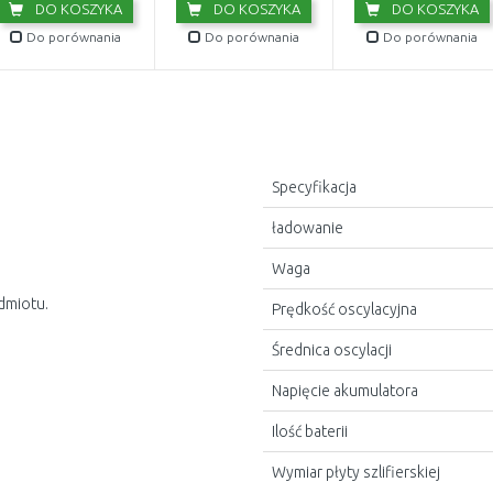
DO KOSZYKA
DO KOSZYKA
DO KOSZYKA
Do porównania
Do porównania
Do porównania
Specyfikacja
ładowanie
Waga
dmiotu.
Prędkość oscylacyjna
Średnica oscylacji
Napięcie akumulatora
Ilość baterii
Wymiar płyty szlifierskiej