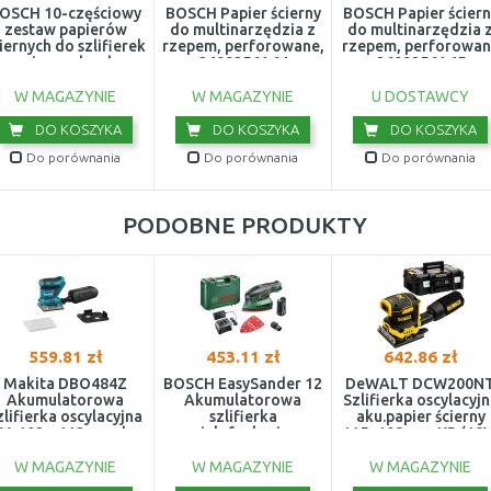
OSCH 10-częściowy
BOSCH Papier ścierny
BOSCH Papier ściern
zestaw papierów
do multinarzędzia z
do multinarzędzia 
iernych do szlifierek
rzepem, perforowane,
rzepem, perforowan
uniwersalnych
2609256A64
2609256A65
2609256A63
W MAGAZYNIE
W MAGAZYNIE
U DOSTAWCY
DO KOSZYKA
DO KOSZYKA
DO KOSZYKA
Do porównania
Do porównania
Do porównania
PODOBNE PRODUKTY
559.81 zł
453.11 zł
642.86 zł
Makita DBO484Z
BOSCH EasySander 12
DeWALT DCW200N
Akumulatorowa
Akumulatorowa
Szlifierka oscylacyj
zlifierka oscylacyjna
szlifierka
aku.papier ścierny
V, 102 x 112 mm, bez
wielofunkcyjna
115×108mm, XR (18V
aku
0603976909
Tstak
W MAGAZYNIE
W MAGAZYNIE
W MAGAZYNIE