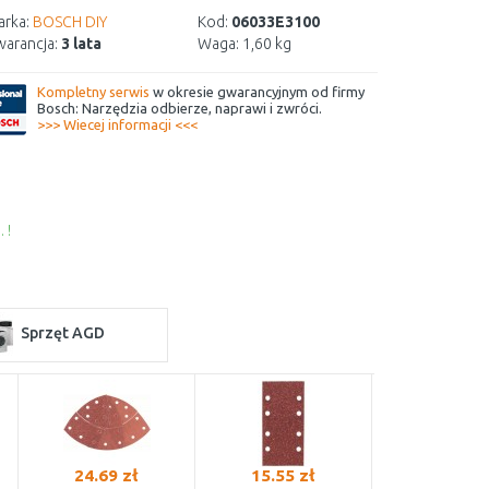
rka:
BOSCH DIY
Kod:
06033E3100
arancja:
3 lata
Waga:
1,60 kg
Kompletny serwis
w okresie gwarancyjnym od firmy
Bosch: Narzędzia odbierze, naprawi i zwróci.
>>> Wiecej informacji <<<
 !
Sprzęt AGD
24.69 zł
15.55 zł
15.55 z