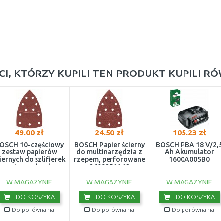
CI, KTÓRZY KUPILI TEN PRODUKT KUPILI R
49.00 zł
24.50 zł
105.23 zł
OSCH 10-częściowy
BOSCH Papier ścierny
BOSCH PBA 18 V/2,
zestaw papierów
do multinarzędzia z
Ah Akumulator
iernych do szlifierek
rzepem, perforowane
1600A005B0
uniwersalnych
2609256A62
2609256A63
W MAGAZYNIE
W MAGAZYNIE
W MAGAZYNIE
DO KOSZYKA
DO KOSZYKA
DO KOSZYKA
Do porównania
Do porównania
Do porównania