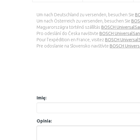
Um nach Deutschland zu versenden, besuchen Sie
BO
Um nach Österreich zu versenden, besuchen Sie
BOSC
Magyarországra történő szállítás
BOSCH UniversalSa
Pro odeslání do Česka navštivte
BOSCH UniversalSan
Pour l’expédition en France, visitez
BOSCH UniversalS
Pre odoslanie na Slovensko navštívte
BOSCH Univers
Imię:
Opinia: