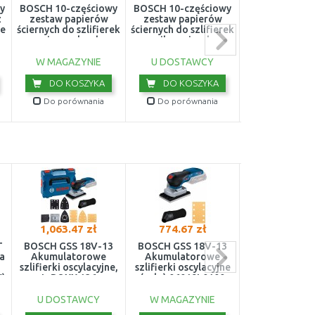
y
BOSCH 10-częściowy
BOSCH 10-częściowy
BOSCH 10-czę
z
zestaw papierów
zestaw papierów
zestaw ark
e
ściernych do szlifierek
ściernych do szlifierek
ściernych do sz
uniwersalnych
wibracyjnych
wibracyjn
2609256A67
2609256A80
2609256A
W MAGAZYNIE
U DOSTAWCY
W MAGAZY
DO KOSZYKA
DO KOSZYKA
DO KOS
Do porównania
Do porównania
Do porówn
1,063.47 zł
774.67 zł
599.00 z
T
BOSCH GSS 18V-13
BOSCH GSS 18V-13
DeWALT DC
na
Akumulatorowe
Akumulatorowe
Szlifierka oscy
szlifierki oscylacyjne,
szlifierki oscylacyjne
XR (18V/b
)
L-BOXX 136
(solo) 06019L0100
akumulator
06019L0101
ładowark
U DOSTAWCY
W MAGAZYNIE
W MAGAZY