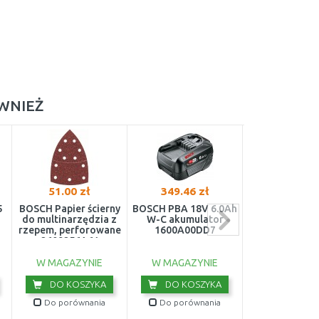
ÓWNIEŻ
51.00 zł
349.46 zł
106.68 z
5
BOSCH Papier ścierny
BOSCH PBA 18V 6.0Ah
BOSCH Ładowa
do multinarzędzia z
W-C akumulator
18V-44 1600
rzepem, perforowane
1600A00DD7
2609256A61
W MAGAZYNIE
W MAGAZYNIE
W MAGAZY
DO KOSZYKA
DO KOSZYKA
DO KOS
Do porównania
Do porównania
Do porówn