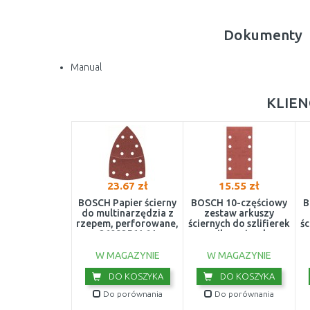
Dokumenty
Manual
KLIEN
23.67 zł
15.55 zł
BOSCH Papier ścierny
BOSCH 10-częściowy
B
do multinarzędzia z
zestaw arkuszy
rzepem, perforowane,
ściernych do szlifierek
śc
2609256A64
wibracyjnych
2609256A82
W MAGAZYNIE
W MAGAZYNIE
DO KOSZYKA
DO KOSZYKA
Do porównania
Do porównania