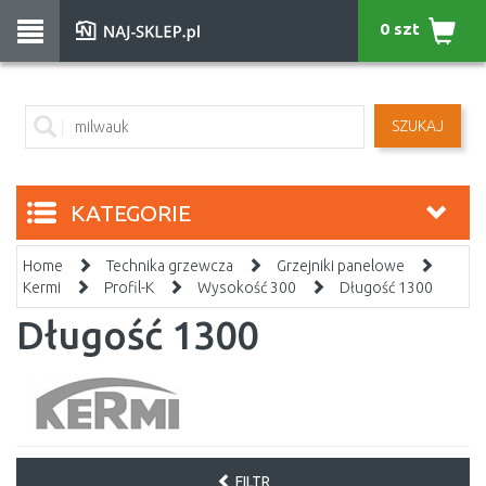
0 szt
SZUKAJ
KATEGORIE
Home
Technika grzewcza
Grzejniki panelowe
Kermi
Profil-K
Wysokość 300
Długość 1300
Długość 1300
FILTR