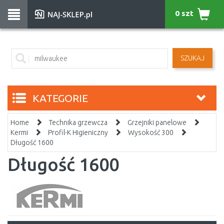
0 szt
SZUKAJ
KATEGORIE
Home
Technika grzewcza
Grzejniki panelowe
Kermi
Profil-K Higieniczny
Wysokość 300
Długość 1600
Długość 1600