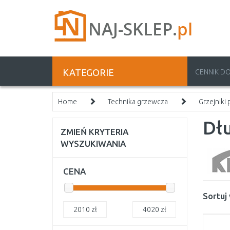
KATEGORIE
CENNIK D
Home
Technika grzewcza
Grzejniki
Dł
ZMIEŃ KRYTERIA
WYSZUKIWANIA
CENA
Sortuj
2010
zł
4020
zł