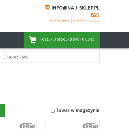
INFO@NAJ-SKLEP.PL
FAQ
|
ZALOGOWAĆ
ZAŁOŻYĆ KONTO
Koszyk
0 produkt(ów) - 0.00 zł
Długość 2600
Towar w magazynie
a