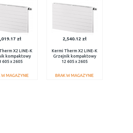
,019.17 zł
2,540.12 zł
Therm X2 LINE-K
Kermi Therm X2 LINE-K
nik kompaktowy
Grzejnik kompaktowy
3 605 x 2605
12 605 x 2605
330602601N1K
PLK120602601N1K
 W MAGAZYNIE
BRAK W MAGAZYNIE
DO KOSZYKA
DO KOSZYKA
Do porównania
Do porównania