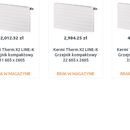
2,012.32 zł
2,984.25 zł
4
i Therm X2 LINE-K
Kermi Therm X2 LINE-K
Kermi 
jnik kompaktowy
Grzejnik kompaktowy
Grzej
11 605 x 2605
22 605 x 2605
3
K110602601N1K
PLK220602601N1K
PLK
AK W MAGAZYNIE
BRAK W MAGAZYNIE
BRAK
DO KOSZYKA
DO KOSZYKA
Do porównania
Do porównania