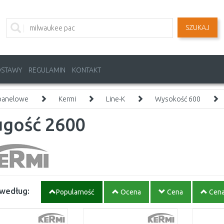
SZUKAJ
OSTAWY
REGULAMIN
KONTAKT
 panelowe
Kermi
Line-K
Wysokość 600
ugość 2600
 według:
Popularność
Ocena
Cena
Cen