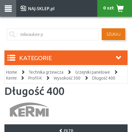
0 szt
SZUKAJ
KATEGORIE
Home
Technika grzewcza
Grzejniki panelowe
Kermi
Profil-K
Wysokość 300
Długość 400
Długość 400
FILTR