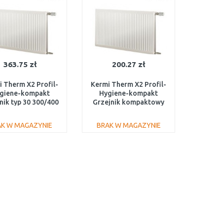
363.75 zł
200.27 zł
 Therm X2 Profil-
Kermi Therm X2 Profil-
giene-kompakt
Hygiene-kompakt
nik typ 30 300/400
Grzejnik kompaktowy
FH0300304
typ 20 300/400
FH0200304
AK W MAGAZYNIE
BRAK W MAGAZYNIE
DO KOSZYKA
DO KOSZYKA
Do porównania
Do porównania