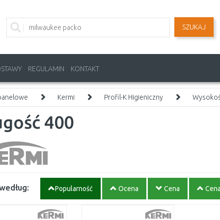
SZUKAJ
OSTAWY
REGULAMIN
KONTAKT
 panelowe
Kermi
Profil-K Higieniczny
Wysokoś
ugość 400
 według:
Popularność
Ocena
Cena
Cen