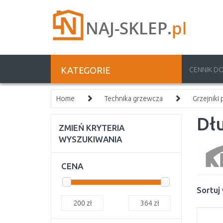
KATEGORIE
CENNIK D
Home
Technika grzewcza
Grzejniki
Dł
ZMIEŃ KRYTERIA
WYSZUKIWANIA
CENA
Sortuj
200
zł
364
zł