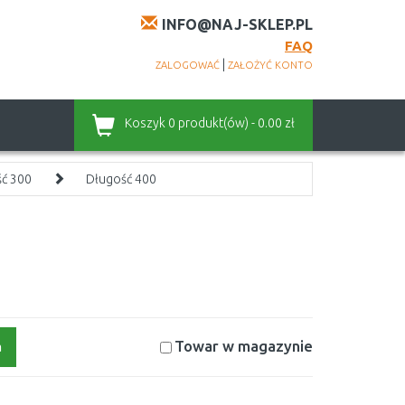
INFO@NAJ-SKLEP.PL
FAQ
|
ZALOGOWAĆ
ZAŁOŻYĆ KONTO
Koszyk
0 produkt(ów) - 0.00 zł
ć 300
Długość 400
Towar w magazynie
a