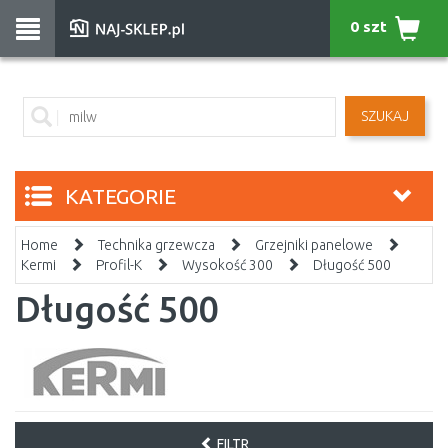
0 szt
SZUKAJ
KATEGORIE
Home
Technika grzewcza
Grzejniki panelowe
Kermi
Profil-K
Wysokość 300
Długość 500
Długość 500
FILTR