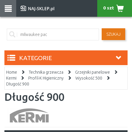
0 szt
SZUKAJ
KATEGORIE
Home
Technika grzewcza
Grzejniki panelowe
Kermi
Profil-K Higieniczny
Wysokość 500
Długość 900
Długość 900