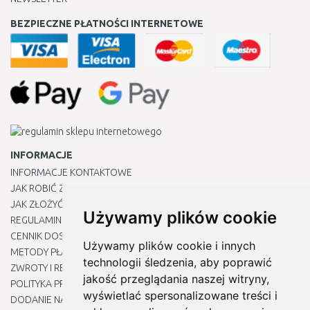
BEZPIECZNE PŁATNOŚCI INTERNETOWE
INFORMACJE
INFORMACJE KONTAKTOWE
JAK ROBIĆ ZAKUPY ?
JAK ZŁOŻYĆ REKLAMACJĘ
Używamy plików cookie
REGULAMIN
CENNIK DOSTAWY
Używamy plików cookie i innych
METODY PŁATNOŚCI
technologii śledzenia, aby poprawić
ZWROTY I REKLAMACJE PRODUKTÓW
jakość przeglądania naszej witryny,
POLITYKA PRYWATNOŚCI
wyświetlać spersonalizowane treści i
DODANIE NASZYCH ADRESÓW E-MAIL DO LISTY ZAUFANYCH