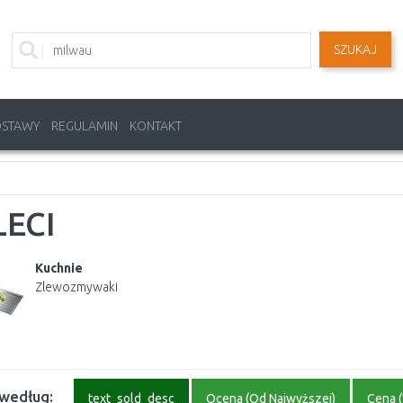
SZUKAJ
OSTAWY
REGULAMIN
KONTAKT
LECI
Kuchnie
Zlewozmywaki
 według:
text_sold_desc
Ocena (Od Najwyższej)
Cena (