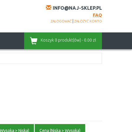
INFO@NAJ-SKLEP.PL
FAQ
|
ZALOGOWAĆ
ZAŁOŻYĆ KONTO
Koszyk
0 produkt(ów) - 0.00 zł
Wysoka > Niska)
Cena (Niska > Wysoka)