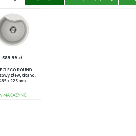
589.99 zł
LECI EGO ROUND
towy zlew, titano,
485 x 225 mm
OROUNDTITANO
W MAGAZYNIE
DO KOSZYKA
Do porównania