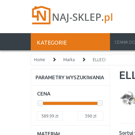
KATEGORIE
CENNIK D
Home
Marka
ELLECI
EL
PARAMETRY WYSZUKIWANIA
CENA
589.99
zł
590
zł
Sortuj
MATERIAŁ