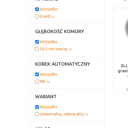
Wszystko
Granit
(1)
GŁĘBOKOŚĆ KOMORY
Wszystko
20,5 cm i więcej
(1)
KOREK AUTOMATYCZNY
EL
grani
Wszystko
EG
NIE
(1)
WARIANT
Wszystko
Uniwersalny, odwracalny
(1)