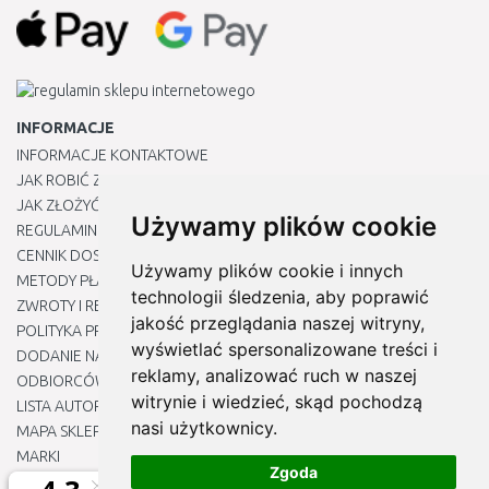
INFORMACJE
INFORMACJE KONTAKTOWE
JAK ROBIĆ ZAKUPY ?
JAK ZŁOŻYĆ REKLAMACJĘ
Używamy plików cookie
REGULAMIN
CENNIK DOSTAWY
Używamy plików cookie i innych
METODY PŁATNOŚCI
technologii śledzenia, aby poprawić
ZWROTY I REKLAMACJE PRODUKTÓW
jakość przeglądania naszej witryny,
POLITYKA PRYWATNOŚCI
wyświetlać spersonalizowane treści i
DODANIE NASZYCH ADRESÓW E-MAIL DO LISTY ZAUFANYCH
reklamy, analizować ruch w naszej
ODBIORCÓW
witrynie i wiedzieć, skąd pochodzą
LISTA AUTORYZOWANYCH CENTRÓW SERWISOWYCH
nasi użytkownicy.
MAPA SKLEPU
MARKI
Zgoda
BLOGU