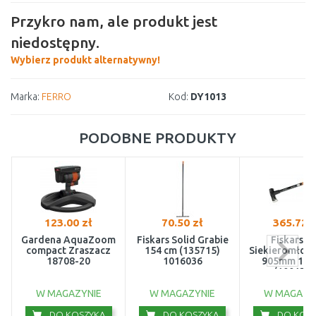
Przykro nam, ale produkt jest
niedostępny.
Wybierz produkt alternatywny!
Marka:
FERRO
Kod:
DY1013
PODOBNE PRODUKTY
123.00 zł
70.50 zł
365.72 z
Gardena AquaZoom
Fiskars Solid Grabie
Fiskars X
compact Zraszacz
154 cm (135715)
Siekieromłot 
18708-20
1016036
905mm 122
(1001705
W MAGAZYNIE
W MAGAZYNIE
W MAGAZY
DO KOSZYKA
DO KOSZYKA
DO KOSZ