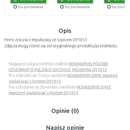
Do porównania
Do porównania
Do porówn
Opis
Ferro zraszacz impulsowy ze szpicem DY1013
Zdjęcia mogą różnić się od oryginalnego produktu/przedmiotu.
Magyarországra történő szállítás
NOVASERVIS FÖLDBE
LESZÚRHATÓ PULZÁLÓ LOCSOLÓ, MŰANYAG DY1013
Pro odeslání do Česka navštivte
NOVASERVIS DAYE impulsní
zavlažovač s hrotem DY1013
Pre odoslanie na Slovensko navštívte
NOVASERVIS DAYE
impulzný zavlažovač s hrotom DY1013
Opinie (0)
Napisz opinie