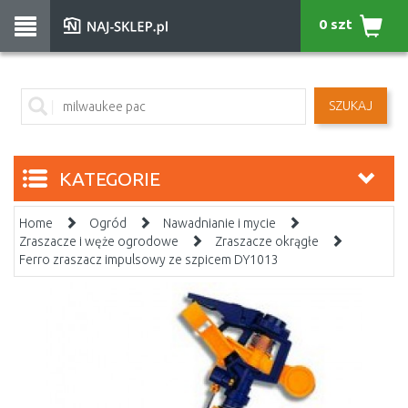
0 szt
SZUKAJ
KATEGORIE
Home
Ogród
Nawadnianie i mycie
Zraszacze i węże ogrodowe
Zraszacze okrągłe
Ferro zraszacz impulsowy ze szpicem DY1013