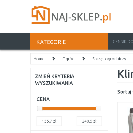
KATEGORIE
CENNIK D
Home
Ogród
Sprzęt ogrodniczy
Kli
ZMIEŃ KRYTERIA
WYSZUKIWANIA
Sortuj
CENA
155.7
zł
240.5
zł