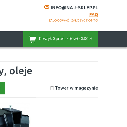
INFO@NAJ-SKLEP.PL
FAQ
|
ZALOGOWAĆ
ZAŁOŻYĆ KONTO
Koszyk
0 produkt(ów) - 0.00 zł
, oleje
Towar w magazynie
a