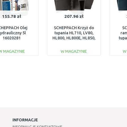
155.78 zł
207.96 zł
CHEPPACH Olej
SCHEPPACH Krzyż do
SC
ydrauliczny 5l
łupania HL710, LV80,
ram
16020281
HL800, HL800E, HL850,
łupa
HS800S 3905301701
HL1
7
W MAGAZYNIE
W MAGAZYNIE
W
DO KOSZYKA
DO KOSZYKA
Do porównania
Do porównania
INFORMACJE