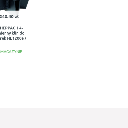
240.40 zł
HEPPACH 4-
ienny klin do
rek HL1200e /
010 / HL1100
905400701
 MAGAZYNIE
DO KOSZYKA
Do porównania