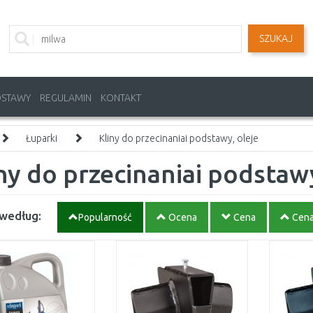
SZUKAJ
OSTAWY
REGULAMIN
KONTAKT
Łuparki
Kliny do przecinaniai podstawy, oleje
ny do przecinaniai podstawy
 według:
Popularność
Ocena
Cena
Cen