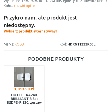
Wysokość: 1750-2050 mm. Drzwi dostępne tylko z powłoką Reflex
Koło...
rozwiń opis »
Przykro nam, ale produkt jest
niedostępny.
Wybierz produkt alternatywny!
Marka:
KOLO
Kod:
HDRN11222R03L
PODOBNE PRODUKTY
1,813.98 zł
OUTLET RAVAK
BRILLIANT B Set
BSDPS-R 120, zestaw
montażowy chrom
D01000A081