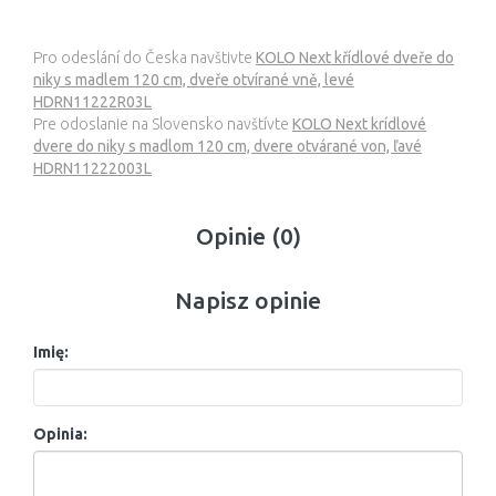
Pro odeslání do Česka navštivte
KOLO Next křídlové dveře do
niky s madlem 120 cm, dveře otvírané vně, levé
HDRN11222R03L
Pre odoslanie na Slovensko navštívte
KOLO Next krídlové
dvere do niky s madlom 120 cm, dvere otvárané von, ľavé
HDRN11222003L
Opinie (0)
Napisz opinie
Imię:
Opinia: