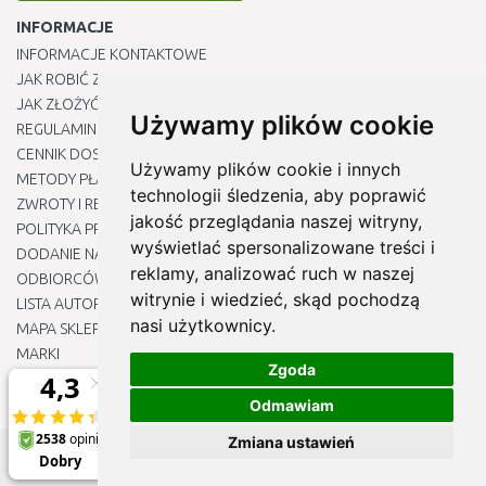
INFORMACJE
INFORMACJE KONTAKTOWE
JAK ROBIĆ ZAKUPY ?
JAK ZŁOŻYĆ REKLAMACJĘ
Używamy plików cookie
REGULAMIN
CENNIK DOSTAWY
Używamy plików cookie i innych
METODY PŁATNOŚCI
technologii śledzenia, aby poprawić
ZWROTY I REKLAMACJE PRODUKTÓW
jakość przeglądania naszej witryny,
POLITYKA PRYWATNOŚCI
wyświetlać spersonalizowane treści i
DODANIE NASZYCH ADRESÓW E-MAIL DO LISTY ZAUFANYCH
reklamy, analizować ruch w naszej
ODBIORCÓW
witrynie i wiedzieć, skąd pochodzą
LISTA AUTORYZOWANYCH CENTRÓW SERWISOWYCH
nasi użytkownicy.
MAPA SKLEPU
MARKI
Zgoda
BLOGU
EDYTUJ MOJE PREFERENCJE DOTYCZĄCE PLIKÓW COOKIE
Odmawiam
Zmiana ustawień
© 2012 - 2026
Naj-sklep.pl