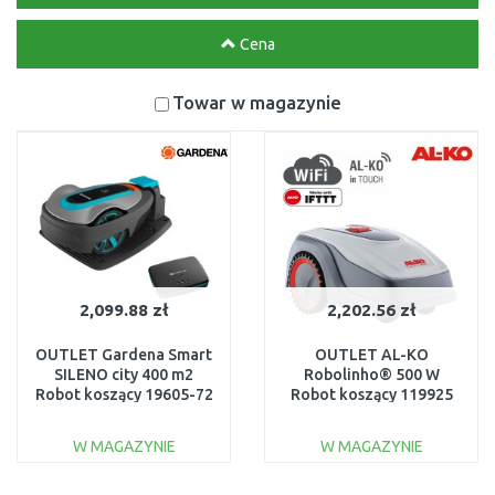
Cena
Towar w magazynie
2,099.88 zł
2,202.56 zł
OUTLET Gardena Smart
OUTLET AL-KO
SILENO city 400 m2
Robolinho® 500 W
Robot koszący 19605-72
Robot koszący 119925
PO SERWISIE, UŻYWANE
PO SERWISIE
W MAGAZYNIE
W MAGAZYNIE
DO KOSZYKA
DO KOSZYKA