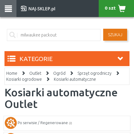
0 szt
SZUKAJ
KATEGORIE
Home
Outlet
Ogród
Sprzęt ogrodniczy
Kosiarki ogrodowe
Kosiarki automatyczne
Kosiarki automatyczne
Outlet
Po serwisie / Regenerowane
(2)