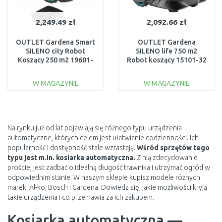
2,249.49 zł
2,092.66 zł
OUTLET Gardena Smart
OUTLET Gardena
SILENO city Robot
SILENO life 750 m2
Koszący 250 m2 19601-
Robot koszący 15101-32
72 ROZPAKOWANE
UŻYWANY
W MAGAZYNIE
W MAGAZYNIE
DO KOSZYKA
DO KOSZYKA
Do porównania
Do porównania
Na rynku już od lat pojawiają się różnego typu urządzenia
automatyczne, których celem jest ułatwianie codzienności. Ich
popularność i dostępność stale wzrastają.
Wśród sprzętów tego
typu jest m.in. kosiarka automatyczna.
Z nią zdecydowanie
prościej jest zadbać o idealną długość trawnika i utrzymać ogród w
odpowiednim stanie. W naszym sklepie kupisz modele różnych
marek: Al-ko, Bosch i Gardena. Dowiedz się, jakie możliwości kryją
takie urządzenia i co przemawia za ich zakupem.
Kosiarka automatyczna —