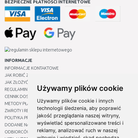
BEZPIECZNE PŁATNOŚCI INTERNETOWE
INFORMACJE
INFORMACJE KONTAKTOWE
JAK ROBIĆ ZAKUPY ?
JAK ZŁOŻYĆ REKLAMACJĘ
Używamy plików cookie
REGULAMIN
CENNIK DOSTAWY
Używamy plików cookie i innych
METODY PŁATNOŚCI
technologii śledzenia, aby poprawić
ZWROTY I REKLAMACJE PRODUKTÓW
jakość przeglądania naszej witryny,
POLITYKA PRYWATNOŚCI
wyświetlać spersonalizowane treści i
DODANIE NASZYCH ADRESÓW E-MAIL DO LISTY ZAUFANYCH
reklamy, analizować ruch w naszej
ODBIORCÓW
witrynie i wiedzieć, skąd pochodzą