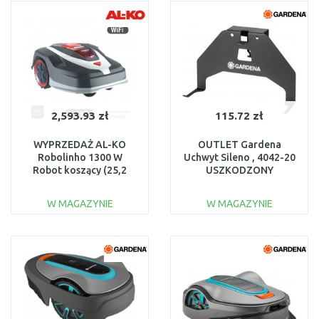
Do porównania
Do porównania
2,593.93 zł
115.72 zł
WYPRZEDAŻ AL-KO
OUTLET Gardena
Robolinho 1300 W
Uchwyt Sileno , 4042-20
Robot koszący (25,2
USZKODZONY
V/1300m2) 123034
USZKODZONE
W MAGAZYNIE
W MAGAZYNIE
DO KOSZYKA
DO KOSZYKA
Do porównania
Do porównania