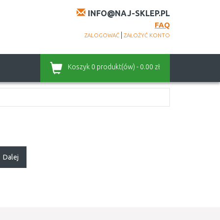
INFO@NAJ-SKLEP.PL
FAQ
|
ZALOGOWAĆ
ZAŁOŻYĆ KONTO
Koszyk
0 produkt(ów) - 0.00 zł
Dalej