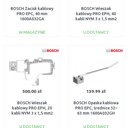
BOSCH Zacisk kablowy
BOSCH Wieszak
PRO EPC, 40 mm
kablowy PRO EPH, 40
1600A032GA
kabli NYM 3 x 1,5 mm2
1600A032GE
W MAGAZYNIE
U DOSTAWCY
DO KOSZYKA
DO KOSZYKA
Do porównania
Do porównania
500.00 zł
139.99 zł
BOSCH Wieszak
BOSCH Opaska kablowa
kablowy PRO EPH, 20
PRO EPC, średnice 32–
kabli NYM 3 x 1,5 mm2
63 mm 1600A032GH
1600A032GD
U DOSTAWCY
U DOSTAWCY