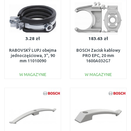
3.28 zł
183.63 zł
RABOVSKÝ LUPJ obejma
BOSCH Zacisk kablowy
jednoczęściowa, 3", 90
PRO EPC, 20 mm
mm 11010090
1600A032G7
W MAGAZYNIE
W MAGAZYNIE
DO KOSZYKA
DO KOSZYKA
Do porównania
Do porównania