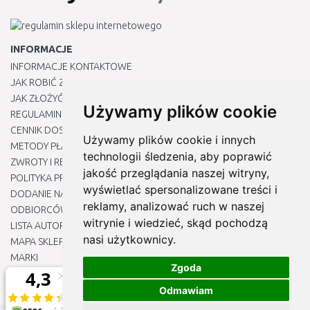
INFORMACJE
INFORMACJE KONTAKTOWE
JAK ROBIĆ ZAKUPY ?
JAK ZŁOŻYĆ REKLAMACJĘ
Używamy plików cookie
REGULAMIN
CENNIK DOSTAWY
Używamy plików cookie i innych
METODY PŁATNOŚCI
technologii śledzenia, aby poprawić
ZWROTY I REKLAMACJE PRODUKTÓW
jakość przeglądania naszej witryny,
POLITYKA PRYWATNOŚCI
wyświetlać spersonalizowane treści i
DODANIE NASZYCH ADRESÓW E-MAIL DO LISTY ZAUFANYCH
reklamy, analizować ruch w naszej
ODBIORCÓW
witrynie i wiedzieć, skąd pochodzą
LISTA AUTORYZOWANYCH CENTRÓW SERWISOWYCH
nasi użytkownicy.
MAPA SKLEPU
MARKI
Zgoda
BLOGU
EDYTUJ MOJE PREFERENCJE DOTYCZĄCE PLIKÓW COOKIE
Odmawiam