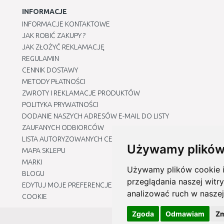
INFORMACJE
INFORMACJE KONTAKTOWE
JAK ROBIĆ ZAKUPY ?
JAK ZŁOŻYĆ REKLAMACJĘ
REGULAMIN
CENNIK DOSTAWY
METODY PŁATNOŚCI
ZWROTY I REKLAMACJE PRODUKTÓW
POLITYKA PRYWATNOŚCI
DODANIE NASZYCH ADRESÓW E-MAIL DO LISTY
ZAUFANYCH ODBIORCÓW
LISTA AUTORYZOWANYCH CENTRÓW SERWISOWYCH
Używamy plików
MAPA SKLEPU
MARKI
Używamy plików cookie i 
BLOGU
przeglądania naszej witry
EDYTUJ MOJE PREFERENCJE DOTYCZĄCE PLIKÓW
analizować ruch w naszej
COOKIE
Zgoda
Odmawiam
Zm