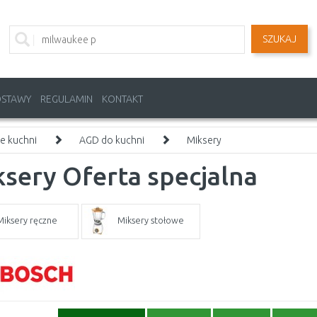
SZUKAJ
OSTAWY
REGULAMIN
KONTAKT
e kuchni
AGD do kuchni
Miksery
sery Oferta specjalna
Miksery ręczne
Miksery stołowe