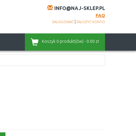
INFO@NAJ-SKLEP.PL
FAQ
|
ZALOGOWAĆ
ZAŁOŻYĆ KONTO
Koszyk
0 produkt(ów) - 0.00 zł