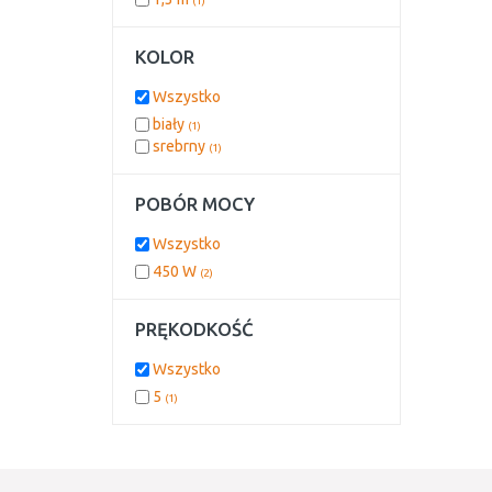
(1)
KOLOR
Wszystko
biały
(1)
srebrny
(1)
POBÓR MOCY
Wszystko
450 W
(2)
PRĘKODKOŚĆ
Wszystko
5
(1)