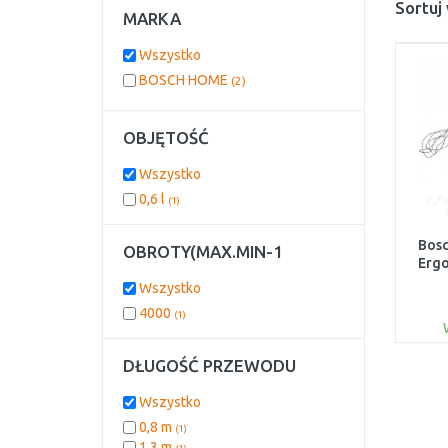
Sortuj
MARKA
Wszystko
BOSCH HOME
(2)
OBJĘTOŚĆ
Wszystko
0,6 l
(1)
Bosc
OBROTY(MAX.MIN-1
Ergo
Wszystko
4000
(1)
DŁUGOŚĆ PRZEWODU
Wszystko
0,8 m
(1)
1,3 m