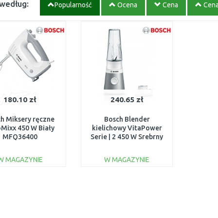
 według:
Popularność
Ocena
Cena
Cen
180.10 zł
240.65 zł
h Miksery ręczne
Bosch Blender
Mixx 450 W Biały
kielichowy VitaPower
MFQ36400
Serie | 2 450 W Srebrny
MMB2111T
W MAGAZYNIE
W MAGAZYNIE
DO KOSZYKA
DO KOSZYKA
Do porównania
Do porównania