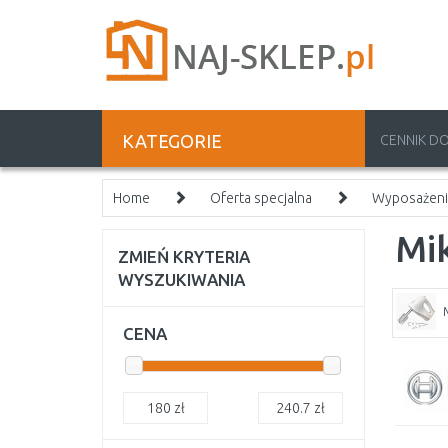
KATEGORIE
CENNIK D
Home
Oferta specjalna
Wyposażeni
Mik
ZMIEŃ KRYTERIA
WYSZUKIWANIA
CENA
180
zł
240.7
zł