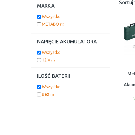
Sortuj
MARKA
Wszystko
METABO
(1)
NAPIĘCIE AKUMULATORA
Wszystko
12 V
(1)
Met
ILOŚĆ BATERII
Akum
Wszystko
do tr
Bez
(1)