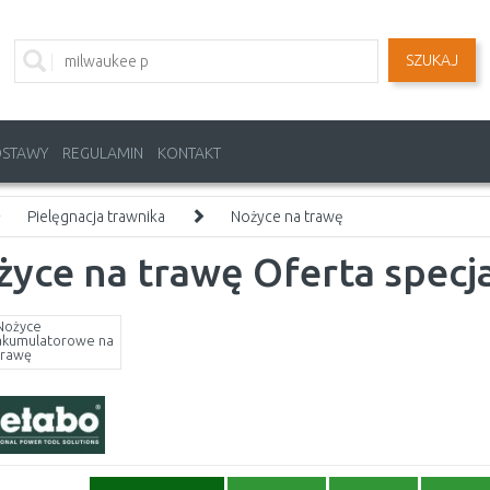
SZUKAJ
OSTAWY
REGULAMIN
KONTAKT
Pielęgnacja trawnika
Nożyce na trawę
yce na trawę Oferta specj
Nożyce
akumulatorowe na
trawę