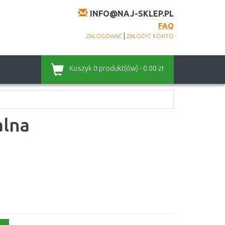
INFO@NAJ-SKLEP.PL
FAQ
|
ZALOGOWAĆ
ZAŁOŻYĆ KONTO
Koszyk
0 produkt(ów) - 0.00 zł
alna