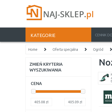
KATEGORIE
CENNIK D
Home
Oferta specjalna
Ogród
Noż
ZMIEŃ KRYTERIA
WYSZUKIWANIA
CENA
405.08
zł
405.09
zł