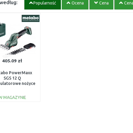
 według:
Popularność
Ocena
Cena
Cen
405.09 zł
abo PowerMaxx
SGS 12 Q
ulatorowe nożyce
awy (12V/bez aku)
601608860
W MAGAZYNIE
DO KOSZYKA
Do porównania