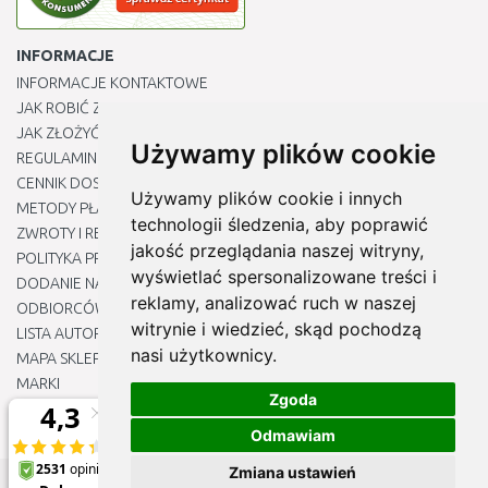
INFORMACJE
INFORMACJE KONTAKTOWE
JAK ROBIĆ ZAKUPY ?
JAK ZŁOŻYĆ REKLAMACJĘ
Używamy plików cookie
REGULAMIN
CENNIK DOSTAWY
Używamy plików cookie i innych
METODY PŁATNOŚCI
technologii śledzenia, aby poprawić
ZWROTY I REKLAMACJE PRODUKTÓW
jakość przeglądania naszej witryny,
POLITYKA PRYWATNOŚCI
wyświetlać spersonalizowane treści i
DODANIE NASZYCH ADRESÓW E-MAIL DO LISTY ZAUFANYCH
reklamy, analizować ruch w naszej
ODBIORCÓW
witrynie i wiedzieć, skąd pochodzą
LISTA AUTORYZOWANYCH CENTRÓW SERWISOWYCH
nasi użytkownicy.
MAPA SKLEPU
MARKI
Zgoda
BLOGU
EDYTUJ MOJE PREFERENCJE DOTYCZĄCE PLIKÓW COOKIE
Odmawiam
Zmiana ustawień