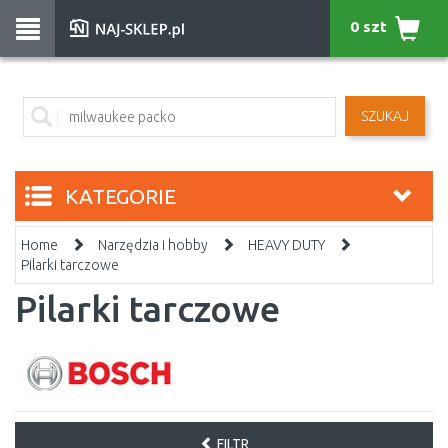
0 szt
SZUKAJ
KATEGORIE
Home
Narzędzia i hobby
HEAVY DUTY
Pilarki tarczowe
Pilarki tarczowe
FILTR