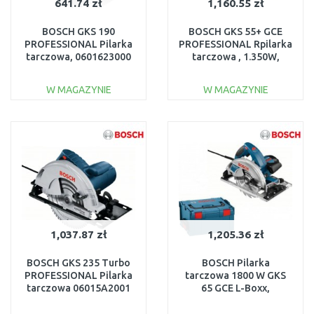
641.74 zł
1,160.55 zł
BOSCH GKS 190
BOSCH GKS 55+ GCE
PROFESSIONAL Pilarka
PROFESSIONAL Rpilarka
tarczowa, 0601623000
tarczowa , 1.350W,
0601682100
W MAGAZYNIE
W MAGAZYNIE
DO KOSZYKA
DO KOSZYKA
Do porównania
Do porównania
1,037.87 zł
1,205.36 zł
BOSCH GKS 235 Turbo
BOSCH Pilarka
PROFESSIONAL Pilarka
tarczowa 1800 W GKS
tarczowa 06015A2001
65 GCE L-Boxx,
0601668901