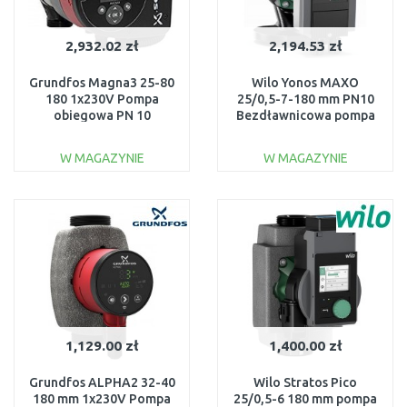
2,932.02 zł
2,194.53 zł
Grundfos Magna3 25-80
Wilo Yonos MAXO
180 1x230V Pompa
25/0,5-7-180 mm PN10
obiegowa PN 10
Bezdławnicowa pompa
97924246
obiegowa 2120639
W MAGAZYNIE
W MAGAZYNIE
DO KOSZYKA
DO KOSZYKA
Do porównania
Do porównania
1,129.00 zł
1,400.00 zł
Grundfos ALPHA2 32-40
Wilo Stratos Pico
180 mm 1x230V Pompa
25/0,5-6 180 mm pompa