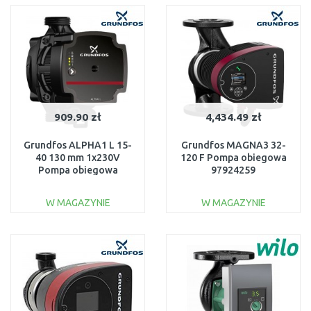
Do porównania
Do porównania
909.90 zł
4,434.49 zł
Grundfos ALPHA1 L 15-
Grundfos MAGNA3 32-
40 130 mm 1x230V
120 F Pompa obiegowa
Pompa obiegowa
97924259
99160550
W MAGAZYNIE
W MAGAZYNIE
DO KOSZYKA
DO KOSZYKA
Do porównania
Do porównania