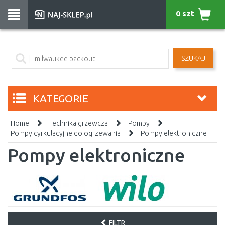
0 szt
SZUKAJ
KATEGORIE
Home
Technika grzewcza
Pompy
Pompy cyrkulacyjne do ogrzewania
Pompy elektroniczne
Pompy elektroniczne
FILTR