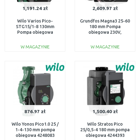
1,191.24 zł
2,609.97 zł
Wilo Varios Pico-
Grundfos Magna3 25-60
STG15/1-8 130mm
180 mm Pompa
Pompa obiegowa
obiegowa 230V,
4232742
97924245
W MAGAZYNIE
W MAGAZYNIE
DO KOSZYKA
DO KOSZYKA
Do porównania
Do porównania
876.97 zł
1,500.40 zł
Wilo Yonos Pico1.0 25 /
Wilo Stratos Pico
1-4-130 mm pompa
25/0,5-4 180 mm pompa
obiegowa 4248083
obiegowa 4244393