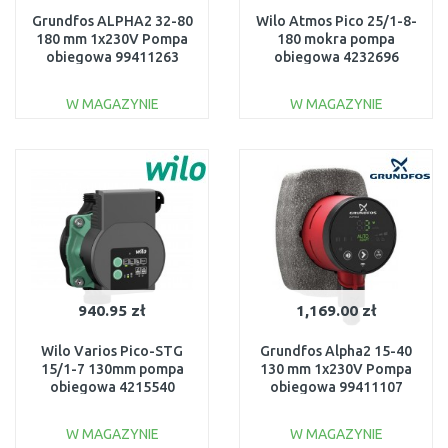
Grundfos ALPHA2 32-80
Wilo Atmos Pico 25/1-8-
180 mm 1x230V Pompa
180 mokra pompa
obiegowa 99411263
obiegowa 4232696
W MAGAZYNIE
W MAGAZYNIE
DO KOSZYKA
DO KOSZYKA
Do porównania
Do porównania
940.95 zł
1,169.00 zł
Wilo Varios Pico-STG
Grundfos Alpha2 15-40
15/1-7 130mm pompa
130 mm 1x230V Pompa
obiegowa 4215540
obiegowa 99411107
W MAGAZYNIE
W MAGAZYNIE