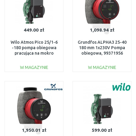
449.00 zł
1,098.94 zł
Wilo Atmos Pico 25/1-6
Grundfos ALPHA3 25-40
-180 pompa obiegowa
180 mm 1x230V Pompa
pracująca na mokro
obiegowa, 99371956
4232694
W MAGAZYNIE
W MAGAZYNIE
DO KOSZYKA
DO KOSZYKA
Do porównania
Do porównania
1,950.01 zł
599.00 zł