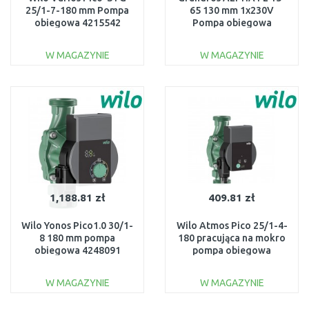
25/1-7-180 mm Pompa
65 130 mm 1x230V
obiegowa 4215542
Pompa obiegowa
99165123
W MAGAZYNIE
W MAGAZYNIE
DO KOSZYKA
DO KOSZYKA
Do porównania
Do porównania
1,188.81 zł
409.81 zł
Wilo Yonos Pico1.0 30/1-
Wilo Atmos Pico 25/1-4-
8 180 mm pompa
180 pracująca na mokro
obiegowa 4248091
pompa obiegowa
4232691
W MAGAZYNIE
W MAGAZYNIE
DO KOSZYKA
DO KOSZYKA