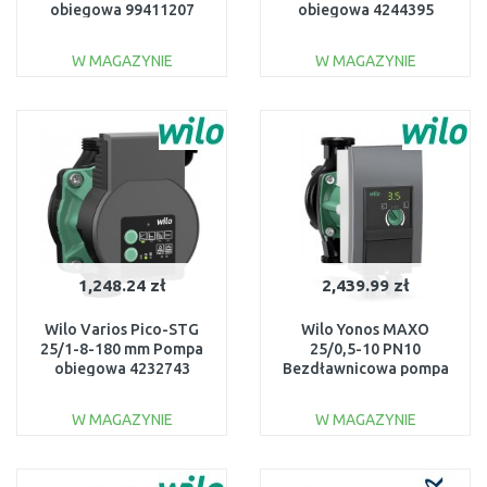
obiegowa 99411207
obiegowa 4244395
W MAGAZYNIE
W MAGAZYNIE
DO KOSZYKA
DO KOSZYKA
Do porównania
Do porównania
1,248.24 zł
2,439.99 zł
Wilo Varios Pico-STG
Wilo Yonos MAXO
25/1-8-180 mm Pompa
25/0,5-10 PN10
obiegowa 4232743
Bezdławnicowa pompa
obiegowa 2120640
W MAGAZYNIE
W MAGAZYNIE
DO KOSZYKA
DO KOSZYKA
Do porównania
Do porównania