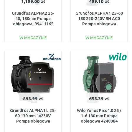
1,199.00 zł
499.10 zł
Grundfos ALPHA2 25-
Grundfos ALPHA1 25-60
40, 180mm Pompa
180 220-240V 9H AC0
obiegowa, 99411165
Pompa obiegowa
93074163
W MAGAZYNIE
W MAGAZYNIE
DO KOSZYKA
DO KOSZYKA
Do porównania
Do porównania
898.99 zł
658.39 zł
Grundfos ALPHA1 L 25-
Wilo Yonos Pico1.0 25 /
60 130 mm 1x230V
1-6 180 mm Pompa
Pompa obiegowa
obiegowa 4248084
99160583