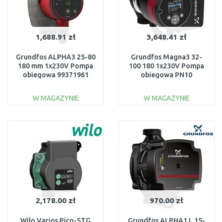
1,688.91 zł
3,648.41 zł
Grundfos ALPHA3 25-80
Grundfos Magna3 32-
180 mm 1x230V Pompa
100 180 1x230V Pompa
obiegowa 99371961
obiegowa PN10
97924257
W MAGAZYNIE
W MAGAZYNIE
DO KOSZYKA
DO KOSZYKA
Do porównania
Do porównania
2,178.00 zł
970.00 zł
Wilo Varios Pico-STG
Grundfos ALPHA1 L 15-