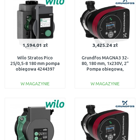
1,594.01 zł
3,425.24 zł
Wilo Stratos Pico
Grundfos MAGNA3 32-
25/0,5-8 180 mm pompa
80, 180 mm, 1x230V, 2"
obiegowa 4244397
Pompa obiegowa,
97924256
W MAGAZYNIE
W MAGAZYNIE
DO KOSZYKA
DO KOSZYKA
Do porównania
Do porównania