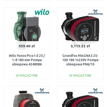
DO KOSZYKA
DO KOSZYKA
Do porównania
Do porównania
959.40 zł
3,113.22 zł
Wilo Yonos Pico1.0 25 /
Grundfos MAGNA3 25-
1-8 180 mm Pompa
100 180 1x230V Pompa
obiegowa 4248086
obiegowa PN6/10
97924247
W MAGAZYNIE
W MAGAZYNIE
DO KOSZYKA
DO KOSZYKA
Do porównania
Do porównania