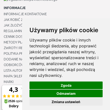
INFORMACJE
INFORMACJE KONTAKTOWE
JAK ROBIĆ ZAKUPY ?
JAK ZŁOŻYĆ REKLAMACJĘ
Używamy plików cookie
REGULAMIN
CENNIK DOSTAWY
Używamy plików cookie i innych
METODY PŁATNOŚCI
technologii śledzenia, aby poprawić
ZWROTY I REKLAMACJE PRODUKTÓW
jakość przeglądania naszej witryny,
POLITYKA PRYWATNOŚCI
wyświetlać spersonalizowane treści i
DODANIE NASZYCH ADRESÓW E-MAIL DO LISTY ZAUFANYCH
reklamy, analizować ruch w naszej
ODBIORCÓW
witrynie i wiedzieć, skąd pochodzą
LISTA AUTORYZOWANYCH CENTRÓW SERWISOWYCH
nasi użytkownicy.
MAPA SKLEPU
MARKI
Zgoda
BLOGU
EDYTUJ MOJE PREFERENCJE DOTYCZĄCE PLIKÓW COOKIE
Odmawiam
Zmiana ustawień
© 2012 - 2026
Naj-sklep.pl