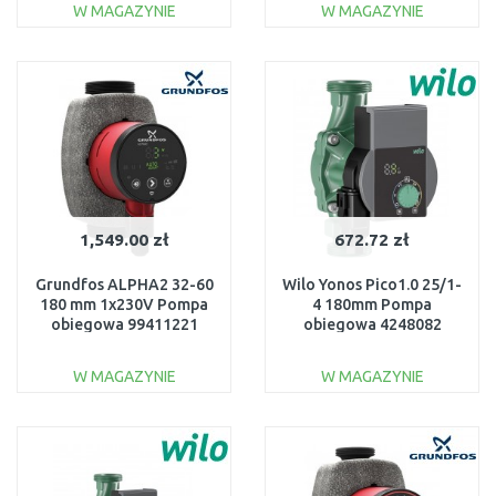
W MAGAZYNIE
W MAGAZYNIE
DO KOSZYKA
DO KOSZYKA
Do porównania
Do porównania
1,549.00 zł
672.72 zł
Grundfos ALPHA2 32-60
Wilo Yonos Pico1.0 25/1-
180 mm 1x230V Pompa
4 180mm Pompa
obiegowa 99411221
obiegowa 4248082
W MAGAZYNIE
W MAGAZYNIE
DO KOSZYKA
DO KOSZYKA
Do porównania
Do porównania