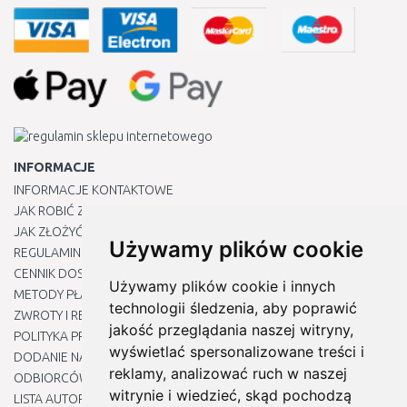
INFORMACJE
INFORMACJE KONTAKTOWE
JAK ROBIĆ ZAKUPY ?
JAK ZŁOŻYĆ REKLAMACJĘ
Używamy plików cookie
REGULAMIN
CENNIK DOSTAWY
Używamy plików cookie i innych
METODY PŁATNOŚCI
technologii śledzenia, aby poprawić
ZWROTY I REKLAMACJE PRODUKTÓW
jakość przeglądania naszej witryny,
POLITYKA PRYWATNOŚCI
wyświetlać spersonalizowane treści i
DODANIE NASZYCH ADRESÓW E-MAIL DO LISTY ZAUFANYCH
reklamy, analizować ruch w naszej
ODBIORCÓW
witrynie i wiedzieć, skąd pochodzą
LISTA AUTORYZOWANYCH CENTRÓW SERWISOWYCH